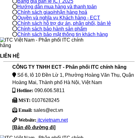
Bảng giá bán lẻ ICT 2025
Hướng dẫn mua hàng và thanh toán
Chính sách giao/nhận hàng hoá
Quyền và nghĩa vụ Khách hàng - ECT
Chính sách hỗ trợ dự án, phân phối, bán lẻ
Chính sách bảo hành sản phẩm
Chính sách bảo mật thông tin khách hàng
LIÊN HỆ
CÔNG TY TNHH ECT - Phân phối ITC chính hãng
Số 6, lô 10 Đền Lừ 1, Phường Hoàng Văn Thụ, Quận
Hoàng Mai, Thành phố Hà Nội, Việt Nam
Hotline:
090.606.5811
MST:
0107628245
Email:
sales@ect.vn
Website:
itcvietnam.net
[Bản đồ đường đi]