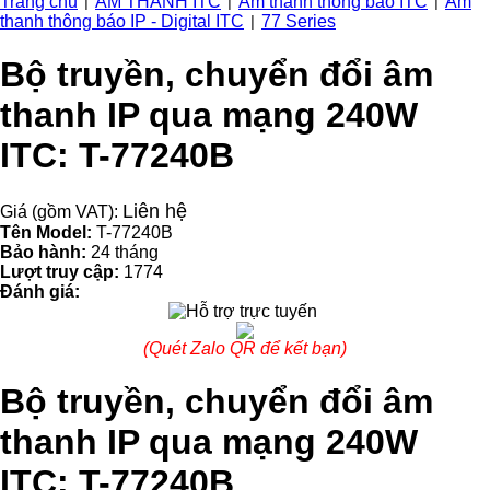
Trang chủ
ÂM THANH ITC
Âm thanh thông báo ITC
Âm
|
|
|
thanh thông báo IP - Digital ITC
77 Series
|
Bộ truyền, chuyển đổi âm
thanh IP qua mạng 240W
ITC: T-77240B
Liên hệ
Giá (gồm VAT):
Tên Model:
T-77240B
Bảo hành:
24 tháng
Lượt truy cập:
1774
Đánh giá:
(Quét Zalo QR để kết bạn)
Bộ truyền, chuyển đổi âm
thanh IP qua mạng 240W
ITC: T-77240B