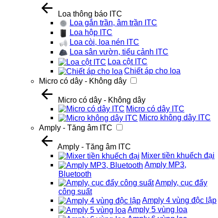
Loa thông báo ITC
Loa gắn trần, âm trần ITC
Loa hộp ITC
Loa còi, loa nén ITC
Loa sân vườn, tiểu cảnh ITC
Loa cột ITC
Chiết áp cho loa
Micro có dây - Không dây
Micro có dây - Không dây
Micro có dây ITC
Micro không dây ITC
Amply - Tăng âm ITC
Amply - Tăng âm ITC
Mixer tiền khuếch đại
Amply MP3,
Bluetooth
Amply, cục đẩy
công suất
Amply 4 vùng độc lập
Amply 5 vùng loa