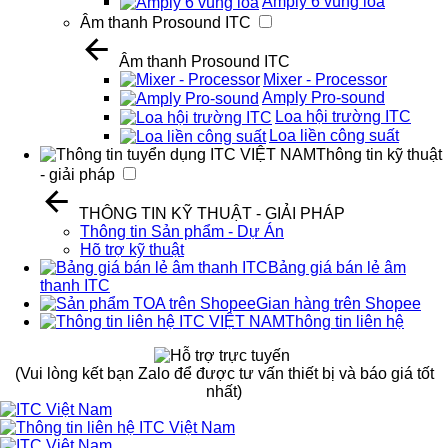
Amply 6 vùng loa
Âm thanh Prosound ITC
Âm thanh Prosound ITC
Mixer - Processor
Amply Pro-sound
Loa hội trường ITC
Loa liền công suất
Thông tin kỹ thuật
- giải pháp
THÔNG TIN KỸ THUẬT - GIẢI PHÁP
Thông tin Sản phẩm - Dự Án
Hõ trợ kỹ thuật
Bảng giá bán lẻ âm
thanh ITC
Gian hàng trên Shopee
Thông tin liên hệ
(Vui lòng kết bạn Zalo để được tư vấn thiết bị và báo giá tốt
nhất)