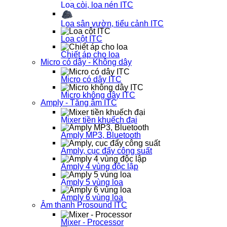
Loa còi, loa nén ITC
Loa sân vườn, tiểu cảnh ITC
Loa cột ITC
Chiết áp cho loa
Micro có dây - Không dây
Micro có dây ITC
Micro không dây ITC
Amply - Tăng âm ITC
Mixer tiền khuếch đại
Amply MP3, Bluetooth
Amply, cục đẩy công suất
Amply 4 vùng độc lập
Amply 5 vùng loa
Amply 6 vùng loa
Âm thanh Prosound ITC
Mixer - Processor