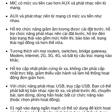
MIC có mức ưu tiên cao hơn AUX và phát nhạc nền từ
mạng.
AUX và phát nhạc nền từ mạng có mức ưu tiên như
nhau.
Hỗ trợ chức năng giảm âm lượng được cài đặt trước, hỗ
trợ chức năng phát nhạc nền cài đặt trước, hỗ trợ đèn
báo trạng thái vào gồm mức hiển thị, báo báo vệ, trạng
thái ngủ đông và hơn thế nữa.
Tương thích với mọi routers, switches, bridge gateway,
Modem, Internet, 2G, 3G, 4G, và bất kỳ cấu trúc mạng nào
khác.
Hỗ trợ cập nhật phần cứng từ xa, không cần phải cập
nhật trực tiếp, giảm thiểu vận hành và làm hệ thống hoạt
động đơn giản hơn.
Với chức năng phát nhạc USB, truy cập USB. Bạn có thể
phát bất kỳ bản nhạc nào từ xa, và phát trước đó, chuyển
bài, tạm dừng, dừng hẳn hoặc bất cứ chức năng nào
(hoặc chọn phím hoạt động).
01 ngõ vào dạng ngắn mạch có thể sử dụng để kích hoạt