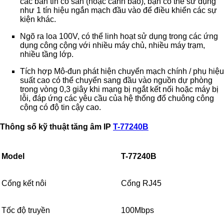
các bản tin có sẵn (hoặc cảnh báo), bạn có thể sử dụng
như 1 tín hiệu ngắn mạch đầu vào để điều khiển các sự
kiện khác.
Ngõ ra loa 100V, có thể linh hoạt sử dụng trong các ứng
dụng công cộng với nhiều máy chủ, nhiều máy trạm,
nhiều tầng lớp.
Tích hợp Mô-đun phát hiện chuyển mạch chính / phụ hiệu
suất cao có thể chuyển sang đầu vào nguồn dự phòng
trong vòng 0,3 giây khi mạng bị ngắt kết nối hoặc máy bị
lỗi, đáp ứng các yêu cầu của hệ thống đổ chuông công
cộng có độ tin cậy cao.
Thông số kỹ thuật tăng âm IP
T-77240B
Model
T-77240B
Cổng kết nôi
Cổng RJ45
Tốc độ truyền
100Mbps