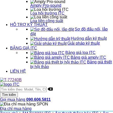
Amply Pro-sound
Loa hội trường ITC
Loa liền công suất
HỖ TRỢ KỸ THUẬT
Sơ đồ đấu nối, lắp
đặt
Hướng dẫn kỹ thuật
Giải pháp kỹ thuật
BẢNG GIÁ ITC
Bảng giá loa ITC
Bảng giá amply ITC
Bảng giá thiết
bị hội thảo
LIÊN HỆ
Gọi mua hàng
090.606.5811
Địa chỉ mua hàng