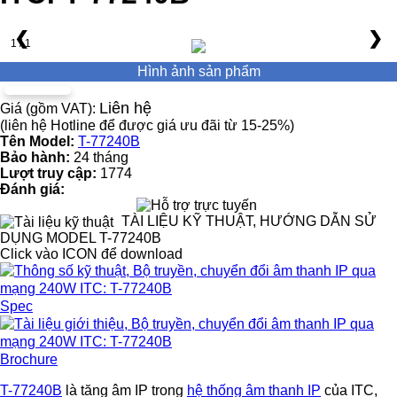
❮
❯
1 / 1
Hình ảnh sản phẩm
Liên hệ
Giá (gồm VAT):
(liên hệ Hotline để được giá ưu đãi từ 15-25%)
Tên Model:
T-77240B
Bảo hành:
24 tháng
Lượt truy cập:
1774
Đánh giá:
TÀI LIỆU KỸ THUẬT, HƯỚNG DẪN SỬ
DỤNG MODEL T-77240B
Click vào ICON để download
Spec
Brochure
T-77240B
là tăng âm IP trong
hệ thống âm thanh IP
của ITC,