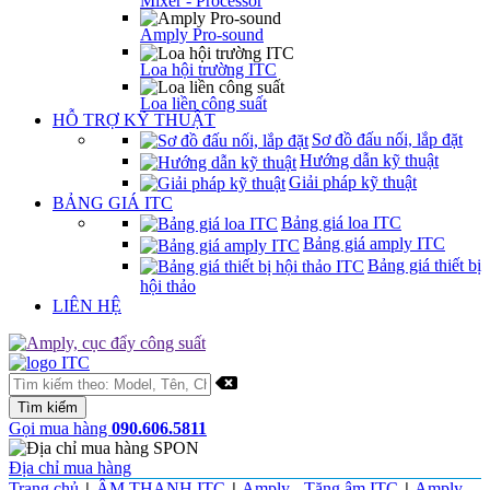
Mixer - Processor
Amply Pro-sound
Loa hội trường ITC
Loa liền công suất
HỖ TRỢ KỸ THUẬT
Sơ đồ đấu nối, lắp đặt
Hướng dẫn kỹ thuật
Giải pháp kỹ thuật
BẢNG GIÁ ITC
Bảng giá loa ITC
Bảng giá amply ITC
Bảng giá thiết bị
hội thảo
LIÊN HỆ
Gọi mua hàng
090.606.5811
Địa chỉ mua hàng
Trang chủ
ÂM THANH ITC
Amply - Tăng âm ITC
Amply,
|
|
|