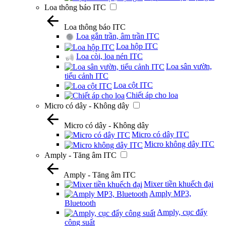
Loa thông báo ITC
Loa thông báo ITC
Loa gắn trần, âm trần ITC
Loa hộp ITC
Loa còi, loa nén ITC
Loa sân vườn,
tiểu cảnh ITC
Loa cột ITC
Chiết áp cho loa
Micro có dây - Không dây
Micro có dây - Không dây
Micro có dây ITC
Micro không dây ITC
Amply - Tăng âm ITC
Amply - Tăng âm ITC
Mixer tiền khuếch đại
Amply MP3,
Bluetooth
Amply, cục đẩy
công suất