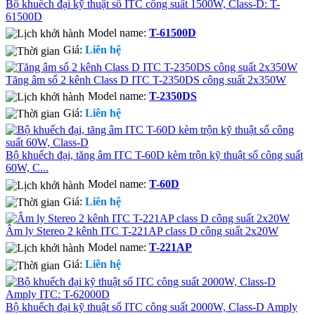
Bộ khuếch đại kỹ thuật số ITC công suất 1500W, Class-D: T-
61500D
Model name:
T-61500D
Giá:
Liên hệ
Tăng âm số 2 kênh Class D ITC T-2350DS công suất 2x350W
Model name:
T-2350DS
Giá:
Liên hệ
Bộ khuếch đại, tăng âm ITC T-60D kèm trộn kỹ thuật số công suất
60W, C...
Model name:
T-60D
Giá:
Liên hệ
Âm ly Stereo 2 kênh ITC T-221AP class D công suất 2x20W
Model name:
T-221AP
Giá:
Liên hệ
Bộ khuếch đại kỹ thuật số ITC công suất 2000W, Class-D Amply