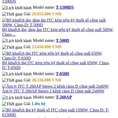
1500DS
Model name:
T-1500DS
Giá:
20.852.000 VNĐ
Bộ khuếch đại, tăng âm ITC kèm trộn kỹ thuật số công suất 500W,
Class-...
Model name:
T-500D
Giá:
23.650.000 VNĐ
Bộ khuếch đại ITC kèm trộn kỹ thuật số công suất 650W, Class-
D: T-650D
Model name:
T-650D
Giá:
26.316.000 VNĐ
Âm ly ITC T-260AP Stereo 2 kênh class D công suất 2x60W
Model name:
T-260AP
Giá:
Liên hệ