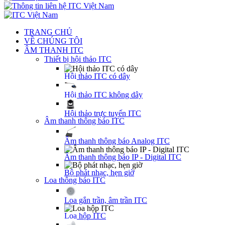
TRANG CHỦ
VỀ CHÚNG TÔI
ÂM THANH ITC
Thiết bị hội thảo ITC
Hội thảo ITC có dây
Hội thảo ITC không dây
Hội thảo trực tuyến ITC
Âm thanh thông báo ITC
Âm thanh thông báo Analog ITC
Âm thanh thông báo IP - Digital ITC
Bộ phát nhạc, hẹn giờ
Loa thông báo ITC
Loa gắn trần, âm trần ITC
Loa hộp ITC