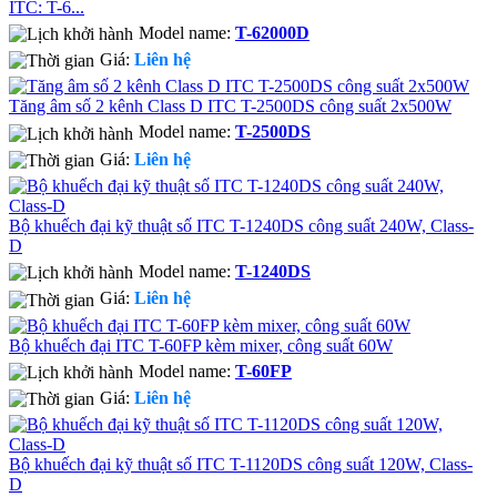
ITC: T-6...
Model name:
T-62000D
Giá:
Liên hệ
Tăng âm số 2 kênh Class D ITC T-2500DS công suất 2x500W
Model name:
T-2500DS
Giá:
Liên hệ
Bộ khuếch đại kỹ thuật số ITC T-1240DS công suất 240W, Class-
D
Model name:
T-1240DS
Giá:
Liên hệ
Bộ khuếch đại ITC T-60FP kèm mixer, công suất 60W
Model name:
T-60FP
Giá:
Liên hệ
Bộ khuếch đại kỹ thuật số ITC T-1120DS công suất 120W, Class-
D