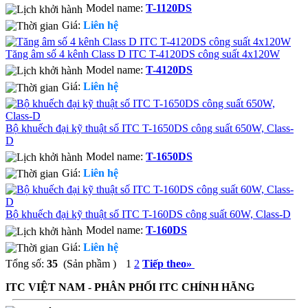
Model name:
T-1120DS
Giá:
Liên hệ
Tăng âm số 4 kênh Class D ITC T-4120DS công suất 4x120W
Model name:
T-4120DS
Giá:
Liên hệ
Bộ khuếch đại kỹ thuật số ITC T-1650DS công suất 650W, Class-
D
Model name:
T-1650DS
Giá:
Liên hệ
Bộ khuếch đại kỹ thuật số ITC T-160DS công suất 60W, Class-D
Model name:
T-160DS
Giá:
Liên hệ
Tổng số:
35
(Sản phầm )
1
2
Tiếp theo
»
ITC VIỆT NAM - PHÂN PHỐI ITC CHÍNH HÃNG