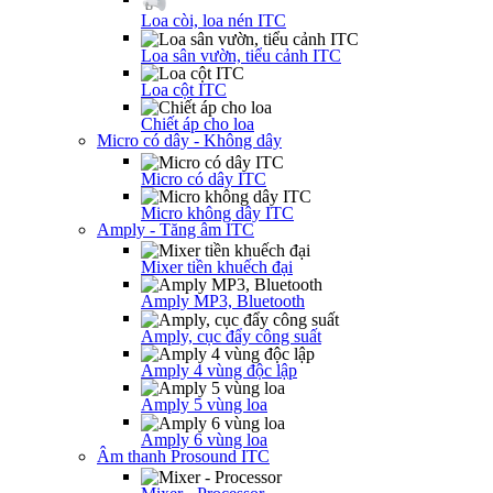
Loa còi, loa nén ITC
Loa sân vườn, tiểu cảnh ITC
Loa cột ITC
Chiết áp cho loa
Micro có dây - Không dây
Micro có dây ITC
Micro không dây ITC
Amply - Tăng âm ITC
Mixer tiền khuếch đại
Amply MP3, Bluetooth
Amply, cục đẩy công suất
Amply 4 vùng độc lập
Amply 5 vùng loa
Amply 6 vùng loa
Âm thanh Prosound ITC