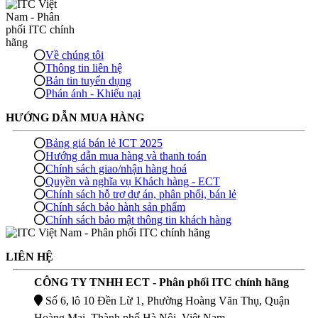
Về chúng tôi
Thông tin liên hệ
Bản tin tuyển dụng
Phán ánh - Khiếu nại
HƯỚNG DẪN MUA HÀNG
Bảng giá bán lẻ ICT 2025
Hướng dẫn mua hàng và thanh toán
Chính sách giao/nhận hàng hoá
Quyền và nghĩa vụ Khách hàng - ECT
Chính sách hỗ trợ dự án, phân phối, bán lẻ
Chính sách bảo hành sản phẩm
Chính sách bảo mật thông tin khách hàng
LIÊN HỆ
CÔNG TY TNHH ECT - Phân phối ITC chính hãng
Số 6, lô 10 Đền Lừ 1, Phường Hoàng Văn Thụ, Quận
Hoàng Mai, Thành phố Hà Nội, Việt Nam