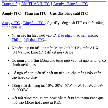
Trang chủ
ÂM THANH ITC
Amply - Tăng âm ITC
|
|
Amply ITC - Tăng âm ITC - Cục đẩy công suất ITC
Amply ITC
-
Tăng âm ITC
- Cục đẩy công suất ITC có chức năng
chính như sau:
Nhận các tín hiệu ngõ vào từ:
Đầu phát nhạc nền
, micro,
Thiết bị hội thảo ITC
...
Khuếch đại tín hiệu từ mức Micro (~0.001V), mức AUX
(0.1V) hoặc Line (1V) để kết nối với loa
Có núm chỉnh âm lượng cho từng ngõ vào, và ngõ ra tổng, có
chỉnh treble-bass
Có ngõ vào ưu tiên để phát ưu tiên khi cần thông báo khẩn
cấp hoặc có cháy
Công suất đa dạng từ: 10W, 20W, 40W, 60W, 120W, 240W
tới 2000W
Kết nối được mọi Micro hoặc các thiết bị âm thanh khác qua
ngõ vào Micro hoặc ngõ ra REC