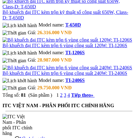
Bộ khuếch đại ITC kèm trộn kỹ thuật số công suất 650W, Class-
D: T-650D
Model name:
T-650D
Giá:
26.316.000 VNĐ
Bộ khuếch đại ITC kèm trộn 6 vùng công suất 120W: TI-1206S
Model name:
TI-1206S
Giá:
28.987.000 VNĐ
Bộ khuếch đại ITC kèm trộn 6 vùng công suất 240W: TI-2406S
Model name:
TI-2406S
Giá:
29.750.000 VNĐ
Tổng số:
81
(Sản phầm )
1
2
3
4
Tiếp theo
»
ITC VIỆT NAM - PHÂN PHỐI ITC CHÍNH HÃNG