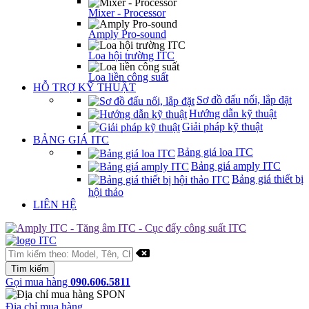
Mixer - Processor
Amply Pro-sound
Loa hội trường ITC
Loa liền công suất
HỖ TRỢ KỸ THUẬT
Sơ đồ đấu nối, lắp đặt
Hướng dẫn kỹ thuật
Giải pháp kỹ thuật
BẢNG GIÁ ITC
Bảng giá loa ITC
Bảng giá amply ITC
Bảng giá thiết bị
hội thảo
LIÊN HỆ
Gọi mua hàng
090.606.5811
Địa chỉ mua hàng