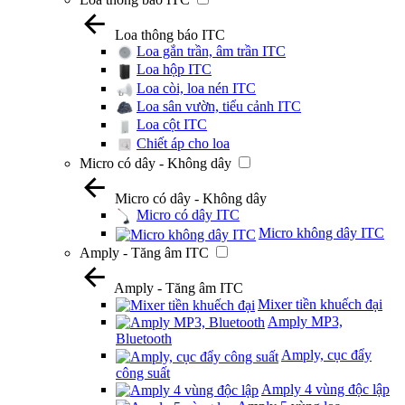
Loa thông báo ITC
Loa gắn trần, âm trần ITC
Loa hộp ITC
Loa còi, loa nén ITC
Loa sân vườn, tiểu cảnh ITC
Loa cột ITC
Chiết áp cho loa
Micro có dây - Không dây
Micro có dây - Không dây
Micro có dây ITC
Micro không dây ITC
Amply - Tăng âm ITC
Amply - Tăng âm ITC
Mixer tiền khuếch đại
Amply MP3,
Bluetooth
Amply, cục đẩy
công suất
Amply 4 vùng độc lập