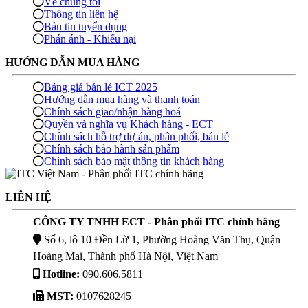
Về chúng tôi
Thông tin liên hệ
Bản tin tuyển dụng
Phán ánh - Khiếu nại
HƯỚNG DẪN MUA HÀNG
Bảng giá bán lẻ ICT 2025
Hướng dẫn mua hàng và thanh toán
Chính sách giao/nhận hàng hoá
Quyền và nghĩa vụ Khách hàng - ECT
Chính sách hỗ trợ dự án, phân phối, bán lẻ
Chính sách bảo hành sản phẩm
Chính sách bảo mật thông tin khách hàng
LIÊN HỆ
CÔNG TY TNHH ECT - Phân phối ITC chính hãng
Số 6, lô 10 Đền Lừ 1, Phường Hoàng Văn Thụ, Quận
Hoàng Mai, Thành phố Hà Nội, Việt Nam
Hotline:
090.606.5811
MST:
0107628245