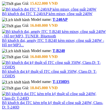
Giá:
15.622.000 VNĐ
Bộ khuếch đại ITC T-240AP kèm mixer, công suất 240W
Model name:
T-240AP
Giá:
16.040.000 VNĐ
Bộ khuếch đại, amply ITC T-B240 kèm mixer, công suất 240W -
Hỗ trợ MP3...
Model name:
T-B240
Giá:
16.040.000 VNĐ
Bộ khuếch đại kỹ thuật số ITC công suất 350W, Class-D: T-
1350DS
Model name:
T-1350DS
Giá:
18.045.000 VNĐ
Bộ khuếch đại ITC kèm trộn kỹ thuật số công suất 240W, Class-
D: T-240D