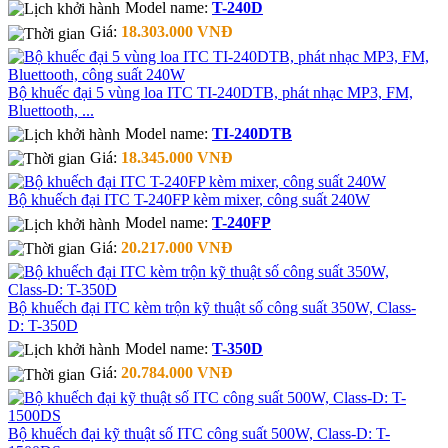
Model name:
T-240D
Giá:
18.303.000 VNĐ
Bộ khuếc đại 5 vùng loa ITC TI-240DTB, phát nhạc MP3, FM,
Bluettooth, ...
Model name:
TI-240DTB
Giá:
18.345.000 VNĐ
Bộ khuếch đại ITC T-240FP kèm mixer, công suất 240W
Model name:
T-240FP
Giá:
20.217.000 VNĐ
Bộ khuếch đại ITC kèm trộn kỹ thuật số công suất 350W, Class-
D: T-350D
Model name:
T-350D
Giá:
20.784.000 VNĐ
Bộ khuếch đại kỹ thuật số ITC công suất 500W, Class-D: T-