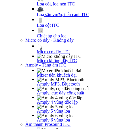
Loa còi, loa nén ITC
Loa sân vườn, tiểu cảnh ITC
Loa cột ITC
Chiết áp cho loa
Micro có dây - Không dây
Micro có dây ITC
Micro không dây ITC
Amply - Tăng âm ITC
Mixer tiền khuếch đại
Amply MP3, Bluetooth
Amply, cục đẩy công suất
Amply 4 vùng độc lập
Amply 5 vùng loa
Amply 6 vùng loa
Âm thanh Prosound ITC