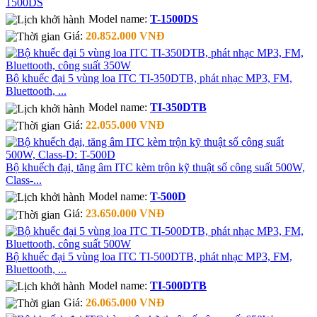
1500DS
Model name:
T-1500DS
Giá:
20.852.000 VNĐ
Bộ khuếc đại 5 vùng loa ITC TI-350DTB, phát nhạc MP3, FM,
Bluettooth, ...
Model name:
TI-350DTB
Giá:
22.055.000 VNĐ
Bộ khuếch đại, tăng âm ITC kèm trộn kỹ thuật số công suất 500W,
Class-...
Model name:
T-500D
Giá:
23.650.000 VNĐ
Bộ khuếc đại 5 vùng loa ITC TI-500DTB, phát nhạc MP3, FM,
Bluettooth, ...
Model name:
TI-500DTB
Giá:
26.065.000 VNĐ