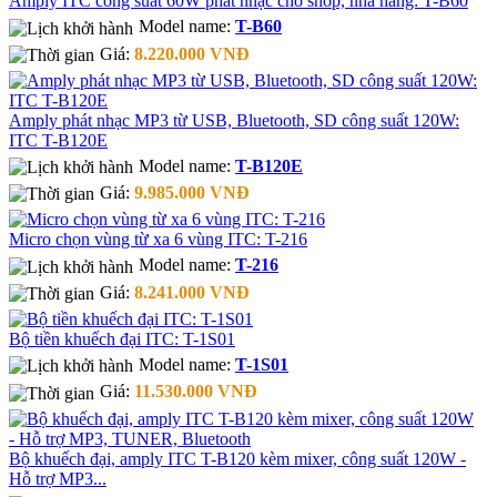
Amply ITC công suất 60W phát nhạc cho shop, nhà hàng: T-B60
Model name:
T-B60
Giá:
8.220.000 VNĐ
Amply phát nhạc MP3 từ USB, Bluetooth, SD công suất 120W:
ITC T-B120E
Model name:
T-B120E
Giá:
9.985.000 VNĐ
Micro chọn vùng từ xa 6 vùng ITC: T-216
Model name:
T-216
Giá:
8.241.000 VNĐ
Bộ tiền khuếch đại ITC: T-1S01
Model name:
T-1S01
Giá:
11.530.000 VNĐ
Bộ khuếch đại, amply ITC T-B120 kèm mixer, công suất 120W -
Hỗ trợ MP3...