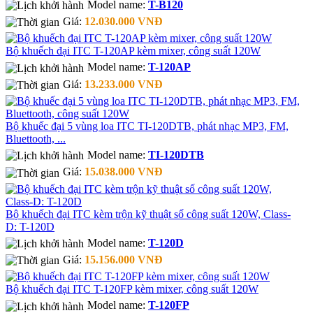
Model name:
T-B120
Giá:
12.030.000 VNĐ
Bộ khuếch đại ITC T-120AP kèm mixer, công suất 120W
Model name:
T-120AP
Giá:
13.233.000 VNĐ
Bộ khuếc đại 5 vùng loa ITC TI-120DTB, phát nhạc MP3, FM,
Bluettooth, ...
Model name:
TI-120DTB
Giá:
15.038.000 VNĐ
Bộ khuếch đại ITC kèm trộn kỹ thuật số công suất 120W, Class-
D: T-120D
Model name:
T-120D
Giá:
15.156.000 VNĐ
Bộ khuếch đại ITC T-120FP kèm mixer, công suất 120W
Model name:
T-120FP