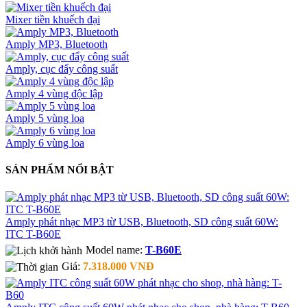
Mixer tiền khuếch đại
Amply MP3, Bluetooth
Amply, cục đẩy công suất
Amply 4 vùng độc lập
Amply 5 vùng loa
Amply 6 vùng loa
SẢN PHẨM NỔI BẬT
Amply phát nhạc MP3 từ USB, Bluetooth, SD công suất 60W:
ITC T-B60E
Model name:
T-B60E
Giá:
7.318.000 VNĐ