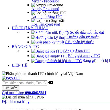
Mixer - Processor
Amply Pro-sound
Loa hội trường ITC
Loa liền công suất
HỖ TRỢ KỸ THUẬT
Sơ đồ đấu nối, lắp đặt
Hướng dẫn kỹ thuật
Giải pháp kỹ thuật
BẢNG GIÁ ITC
Bảng giá loa ITC
Bảng giá amply ITC
Bảng giá thiết bị 
LIÊN HỆ
Gọi mua hàng
090.606.5811
Địa chỉ mua hàng