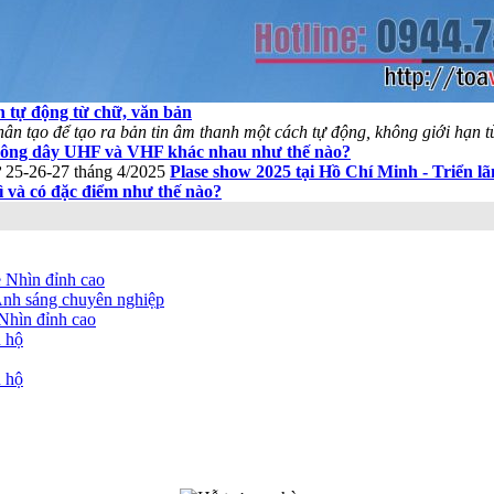
h tự động từ chữ, văn bản
n tạo để tạo ra bản tin âm thanh một cách tự động, không giới hạn từ
ông dây UHF và VHF khác nhau như thế nào?
Plase show 2025 tại Hồ Chí Minh - Triển l
ì và có đặc điểm như thế nào?
 Nhìn đỉnh cao
Ánh sáng chuyên nghiệp
Nhìn đỉnh cao
u hộ
u hộ