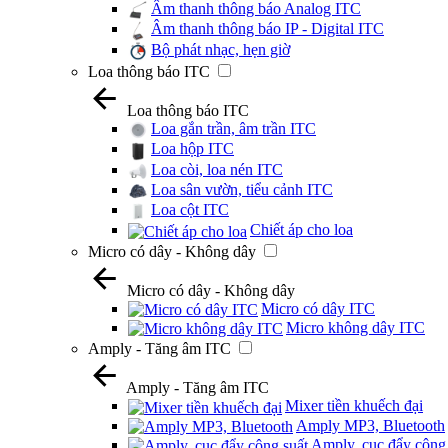
Âm thanh thông báo Analog ITC
Âm thanh thông báo IP - Digital ITC
Bộ phát nhạc, hẹn giờ
Loa thông báo ITC
Loa thông báo ITC
Loa gắn trần, âm trần ITC
Loa hộp ITC
Loa còi, loa nén ITC
Loa sân vườn, tiểu cảnh ITC
Loa cột ITC
Chiết áp cho loa
Micro có dây - Không dây
Micro có dây - Không dây
Micro có dây ITC
Micro không dây ITC
Amply - Tăng âm ITC
Amply - Tăng âm ITC
Mixer tiền khuếch đại
Amply MP3, Bluetooth
Amply, cục đẩy công 