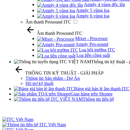
Amply 4 vùng độc lập
Amply 5 vùng loa
Amply 6 vùng loa
Âm thanh Prosound ITC
Âm thanh Prosound ITC
Mixer - Processor
Amply Pro-sound
Loa hội trường ITC
Loa liền công suất
Thông tin kỹ thuật - 
THÔNG TIN KỸ THUẬT - GIẢI PHÁP
Thông tin Sản phẩm - Dự Án
Hõ trợ kỹ thuật
Bảng giá bán lẻ âm thanh ITC
Gian hàng trên Shopee
Thông tin liên hệ