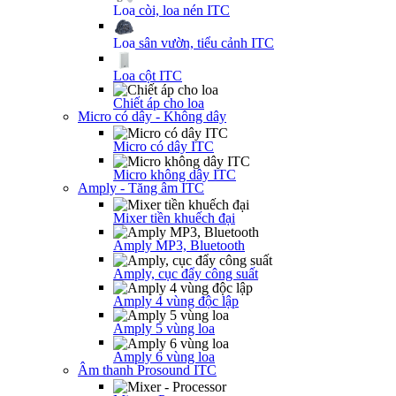
Loa còi, loa nén ITC
Loa sân vườn, tiểu cảnh ITC
Loa cột ITC
Chiết áp cho loa
Micro có dây - Không dây
Micro có dây ITC
Micro không dây ITC
Amply - Tăng âm ITC
Mixer tiền khuếch đại
Amply MP3, Bluetooth
Amply, cục đẩy công suất
Amply 4 vùng độc lập
Amply 5 vùng loa
Amply 6 vùng loa
Âm thanh Prosound ITC