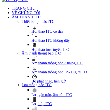
TRANG CHỦ
VỀ CHÚNG TÔI
ÂM THANH ITC
Thiết bị hội thảo ITC
Hội thảo ITC có dây
Hội thảo ITC không dây
Hội thảo trực tuyến ITC
Âm thanh thông báo ITC
Âm thanh thông báo Analog ITC
Âm thanh thông báo IP - Digital ITC
Bộ phát nhạc, hẹn giờ
Loa thông báo ITC
Loa gắn trần, âm trần ITC
Loa hộp ITC