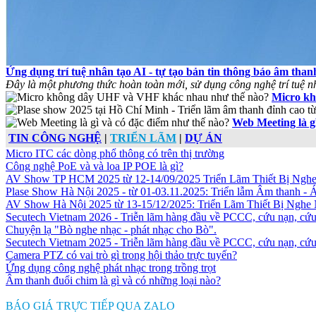
Ứng dụng trí tuệ nhân tạo AI - tự tạo bản tin thông báo âm than
Đây là một phương thức hoàn toàn mới, sử dụng công nghệ trí tuệ nhâ
Micro kh
Web Meeting là g
TIN CÔNG NGHỆ
|
TRIỂN LÃM
|
DỰ ÁN
Micro ITC các dòng phổ thông có trên thị trường
Công nghệ PoE và và loa IP POE là gì?
AV Show TP HCM 2025 từ 12-14/09/2025 Triển Lãm Thiết Bị Nghe
Plase Show Hà Nội 2025 - từ 01-03.11.2025: Triển lẫm Âm thanh - 
AV Show Hà Nội 2025 từ 13-15/12/2025: Triển Lãm Thiết Bị Nghe 
Secutech Vietnam 2026 - Triễn lãm hàng đầu về PCCC, cứu nạn, cứ
Chuyện lạ "Bò nghe nhạc - phát nhạc cho Bò".
Secutech Vietnam 2025 - Triễn lãm hàng đầu về PCCC, cứu nạn, cứ
Camera PTZ có vai trò gì trong hội thảo trực tuyến?
Ứng dụng công nghệ phát nhạc trong trồng trọt
Âm thanh đuổi chim là gì và có những loại nào?
BÁO GIÁ TRỰC TIẾP QUA ZALO