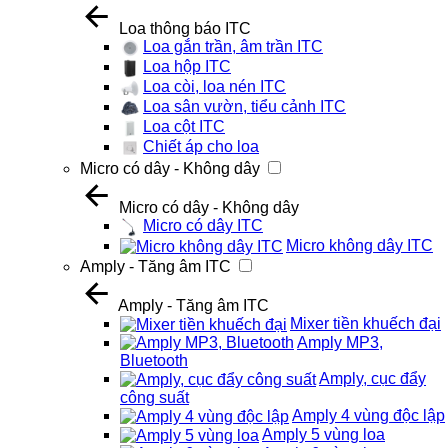
Loa thông báo ITC
Loa gắn trần, âm trần ITC
Loa hộp ITC
Loa còi, loa nén ITC
Loa sân vườn, tiểu cảnh ITC
Loa cột ITC
Chiết áp cho loa
Micro có dây - Không dây
Micro có dây - Không dây
Micro có dây ITC
Micro không dây ITC
Amply - Tăng âm ITC
Amply - Tăng âm ITC
Mixer tiền khuếch đại
Amply MP3,
Bluetooth
Amply, cục đẩy
công suất
Amply 4 vùng độc lập
Amply 5 vùng loa