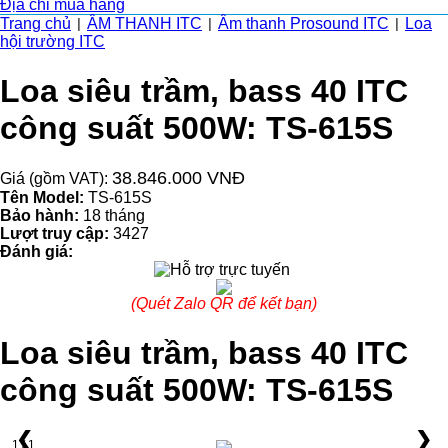
Địa chỉ mua hàng
Trang chủ
ÂM THANH ITC
Âm thanh Prosound ITC
Loa
|
|
|
hội trường ITC
Loa siêu trầm, bass 40 ITC
công suất 500W: TS-615S
38.846.000 VNĐ
Giá (gồm VAT):
Tên Model:
TS-615S
Bảo hành:
18 tháng
Lượt truy cập:
3427
Đánh giá:
(Quét Zalo QR để kết bạn)
Loa siêu trầm, bass 40 ITC
công suất 500W: TS-615S
❮
❯
1 / 1