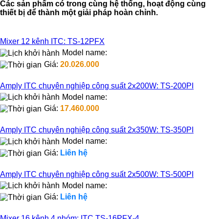
Các sản phẩm có trong cùng hệ thống, hoạt động cùng
thiết bị để thành một giải pháp hoàn chỉnh.
Mixer 12 kênh ITC: TS-12PFX
Model name:
Giá:
20.026.000
Amply ITC chuyên nghiệp công suất 2x200W: TS-200PI
Model name:
Giá:
17.460.000
Amply ITC chuyên nghiệp công suất 2x350W: TS-350PI
Model name:
Giá:
Liên hệ
Amply ITC chuyên nghiệp công suất 2x500W: TS-500PI
Model name:
Giá:
Liên hệ
Mixer 16 kênh 4 nhóm: ITC TS-16PFX-4