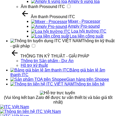
Amply 6 vùng loa
Âm thanh Prosound ITC
Âm thanh Prosound ITC
Mixer - Processor
Amply Pro-sound
Loa hội trường ITC
Loa liền công suất
Thông tin kỹ thuật
- giải pháp
THÔNG TIN KỸ THUẬT - GIẢI PHÁP
Thông tin Sản phẩm - Dự Án
Hõ trợ kỹ thuật
Bảng giá bán lẻ âm
thanh ITC
Gian hàng trên Shopee
Thông tin liên hệ
(Vui lòng kết bạn Zalo để được tư vấn thiết bị và báo giá tốt
nhất)