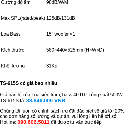
Cường độ âm
98dB/W/M
Max SPL(rated/peak)
125dB/131dB
Loa Bass
15" woofer ×1
Kích thước
580×440×525mm (H×W×D)
Khối lượng
31Kg
TS-615S có giá bao nhiêu
Giá bán lẻ của Loa siêu trầm, bass 40 ITC công suất 500W:
38.846.000 VNĐ
TS-615S là:
Chúng tôi luôn có chính sách ưu đãi đặc biệt về giá tới 20%
cho đơn hàng số lượng và dự án, vui lòng liên hệ tới số
090.606.5811
Hotline:
để được tư vấn trực tiếp