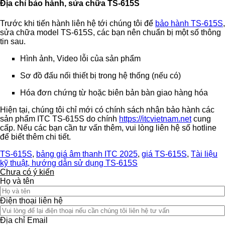
Địa chỉ bảo hành, sửa chữa TS-615S
Trước khi tiến hành liên hệ tới chúng tôi để
bảo hành TS-615S
,
sửa chữa model TS-615S, các bạn nên chuẩn bị một số thông
tin sau.
Hình ảnh, Video lỗi của sản phẩm
Sơ đồ đấu nối thiết bị trong hệ thống (nếu có)
Hóa đơn chứng từ hoặc biên bản bàn giao hàng hóa
Hiện tại, chúng tôi chỉ mới có chính sách nhận bảo hành các
sản phẩm ITC TS-615S do chính
https://itcvietnam.net
cung
cấp. Nếu các bạn cần tư vấn thêm, vui lòng liên hệ số hotline
để biết thêm chi tiết.
TS-615S
,
bảng giá âm thanh ITC 2025
,
giá TS-615S
,
Tài liệu
kỹ thuật, hướng dẫn sử dụng TS-615S
Chưa có ý kiến
Họ và tên
Điện thoại liên hệ
Địa chỉ Email