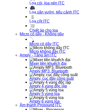
Loa còi, loa nén ITC
Loa sân vườn, tiểu cảnh ITC
Loa cột ITC
Chiết áp cho loa
Micro có dây - Không dây
Micro có dây ITC
Micro không dây ITC
Amply - Tăng âm ITC
Mixer tiền khuếch đại
Amply MP3, Bluetooth
Amply, cục đẩy công suất
Amply 4 vùng độc lập
Amply 5 vùng loa
Amply 6 vùng loa
Âm thanh Prosound ITC