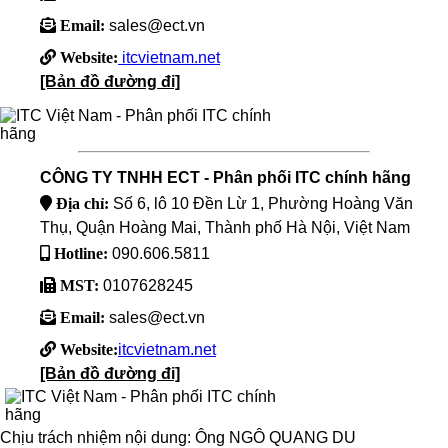
Email:
sales@ect.vn
Website:
itcvietnam.net
[Bản đồ đường đi]
CÔNG TY TNHH ECT - Phân phối ITC chính hãng
Địa chỉ:
Số 6, lô 10 Đền Lừ 1, Phường Hoàng Văn
Thụ, Quận Hoàng Mai, Thành phố Hà Nội, Việt Nam
Hotline:
090.606.5811
MST:
0107628245
Email:
sales@ect.vn
Website:
itcvietnam.net
[Bản đồ đường đi]
Chịu trách nhiệm nội dung: Ông NGÔ QUANG DU