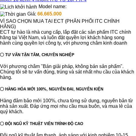
Model name:
Giá:
66.665.000
VÌ SAO CHỌN MUA TẠI ECT (PHÂN PHỐI ITC CHÍNH
HÃNG)
ECT tự hào là nhà cung cấp, lắp đặt các sản phẩm ITC chính
hãng tại Việt Nam, và luôn đặt quyền lợi khách hàng song
hành cùng quyền lợi công ty, với phương châm kinh doanh
TƯ VẤN TẬN TÂM, CHUYÊN NGHIỆP
Với phương châm "Bán giải pháp, không bán sản phẩm".
Chúng tôi sẽ tư vấn đúng, trúng và sát nhất nhu cầu của khách
hàng.
HÀNG HÓA MỚI 100%, NGUYÊN ĐAI, NGUYÊN KIỆN
Hàng đảm bảo mới 100%, chưa từng sử dụng, nguyên bản từ
nhà sản xuất. Đáp ứng mọi nhu cầu mua buôn, và mua lẻ của
quý khách.
ĐỘI NGŨ KỸ THUẬT VIÊN TRÌNH ĐỘ CAO
Đội ngũ kỹ thuật âm thanh, ánh sáng với kinh nghiệm 10-15