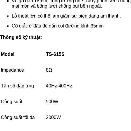
Vỏ gỗ dán 18mm, trọng lượng nhẹ, xử lý phun sơn chống
mài mòn và bông lưới chống bụi bên ngoài.
Lỗ thoát lớn có thể làm giảm sự biến dạng âm thanh.
Có giắc ở đầu để gắn cột đường kính 35mm.
Thông số kỹ thuật:
Model
TS-615S
Impedance
8Ω
Tần số đáp ứng
40Hz-400Hz
Công suất
500W
Công suất tối đa
2000W