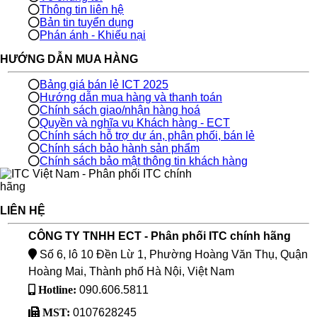
Thông tin liên hệ
Bản tin tuyển dụng
Phán ánh - Khiếu nại
HƯỚNG DẪN MUA HÀNG
Bảng giá bán lẻ ICT 2025
Hướng dẫn mua hàng và thanh toán
Chính sách giao/nhận hàng hoá
Quyền và nghĩa vụ Khách hàng - ECT
Chính sách hỗ trợ dự án, phân phối, bán lẻ
Chính sách bảo hành sản phẩm
Chính sách bảo mật thông tin khách hàng
LIÊN HỆ
CÔNG TY TNHH ECT - Phân phối ITC chính hãng
Số 6, lô 10 Đền Lừ 1, Phường Hoàng Văn Thụ, Quận
Hoàng Mai, Thành phố Hà Nội, Việt Nam
Hotline:
090.606.5811
MST:
0107628245