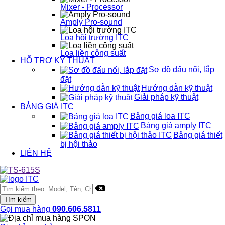
Mixer - Processor
Amply Pro-sound
Loa hội trường ITC
Loa liền công suất
HỖ TRỢ KỸ THUẬT
Sơ đồ đấu nối, lắp
đặt
Hướng dẫn kỹ thuật
Giải pháp kỹ thuật
BẢNG GIÁ ITC
Bảng giá loa ITC
Bảng giá amply ITC
Bảng giá thiết
bị hội thảo
LIÊN HỆ
Gọi mua hàng
090.606.5811