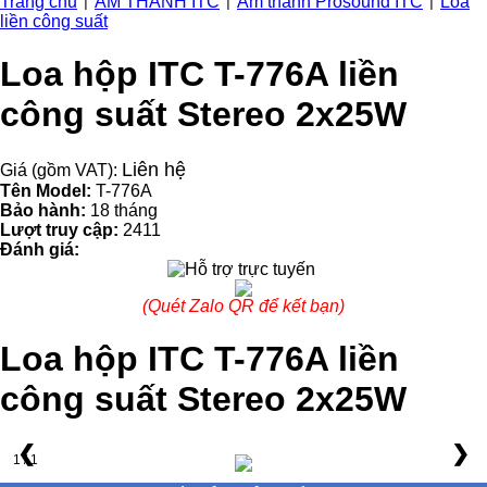
Trang chủ
ÂM THANH ITC
Âm thanh Prosound ITC
Loa
|
|
|
liền công suất
Loa hộp ITC T-776A liền
công suất Stereo 2x25W
Liên hệ
Giá (gồm VAT):
Tên Model:
T-776A
Bảo hành:
18 tháng
Lượt truy cập:
2411
Đánh giá:
(Quét Zalo QR để kết bạn)
Loa hộp ITC T-776A liền
công suất Stereo 2x25W
❮
❯
1 / 1