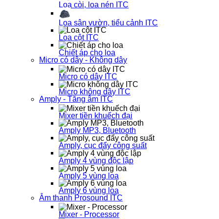
Loa còi, loa nén ITC
Loa sân vườn, tiểu cảnh ITC
Loa cột ITC
Chiết áp cho loa
Micro có dây - Không dây
Micro có dây ITC
Micro không dây ITC
Amply - Tăng âm ITC
Mixer tiền khuếch đại
Amply MP3, Bluetooth
Amply, cục đẩy công suất
Amply 4 vùng độc lập
Amply 5 vùng loa
Amply 6 vùng loa
Âm thanh Prosound ITC
Mixer - Processor