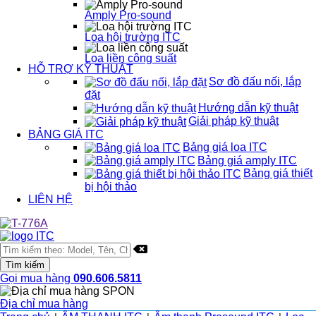
Amply Pro-sound
Loa hội trường ITC
Loa liền công suất
HỖ TRỢ KỸ THUẬT
Sơ đồ đấu nối, lắp
đặt
Hướng dẫn kỹ thuật
Giải pháp kỹ thuật
BẢNG GIÁ ITC
Bảng giá loa ITC
Bảng giá amply ITC
Bảng giá thiết
bị hội thảo
LIÊN HỆ
Gọi mua hàng
090.606.5811
Địa chỉ mua hàng