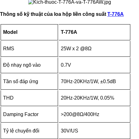
Thông số kỹ thuật của loa hộp liền công suất
T-776A
Model
T-776A
RMS
25W x 2 @8Ω
Độ nhạy ngõ vào
0.7V
Tần số đáp ứng
70Hz-20KHz/1W, ±0.5dB
THD
20Hz-20KHz/1W, 0.05%
Damping Factor
>200@8Ω/400Hz
Tỷ lệ chuyển đổi
30V/US