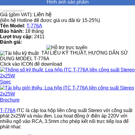
Hình ảnh sản phẩm
Liên hệ
Giá (gồm VAT):
(liên hệ Hotline để được giá ưu đãi từ 15-25%)
Tên Model:
T-776A
Bảo hành:
18 tháng
Lượt truy cập:
2411
Đánh giá:
TÀI LIỆU KỸ THUẬT, HƯỚNG DẪN SỬ
DỤNG MODEL T-776A
Click vào ICON để download
Spec
Brochure
T-776A
ITC là cặp loa hộp liền công suất Stereo với công suất
phát 2x25W và màu đen. Loa hoạt động ở điện áp 220V với
nhiều ngõ vào RCA, 3.5mm cho phép kết nối trực tiếp loa để
phát nhạc