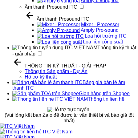
Amply 6 vùng loa
Âm thanh Prosound ITC
Âm thanh Prosound ITC
Mixer - Processor
Amply Pro-sound
Loa hội trường ITC
Loa liền công suất
Thông tin kỹ thuật
- giải pháp
THÔNG TIN KỸ THUẬT - GIẢI PHÁP
Thông tin Sản phẩm - Dự Án
Hõ trợ kỹ thuật
Bảng giá bán lẻ âm
thanh ITC
Gian hàng trên Shopee
Thông tin liên hệ
(Vui lòng kết bạn Zalo để được tư vấn thiết bị và báo giá tốt
nhất)