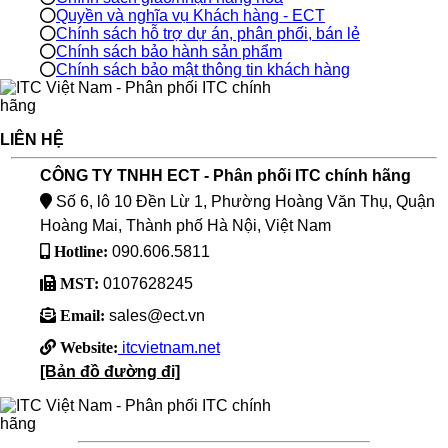
Quyền và nghĩa vụ Khách hàng - ECT
Chính sách hỗ trợ dự án, phân phối, bán lẻ
Chính sách bảo hành sản phẩm
Chính sách bảo mật thông tin khách hàng
LIÊN HỆ
CÔNG TY TNHH ECT - Phân phối ITC chính hãng
Số 6, lô 10 Đền Lừ 1, Phường Hoàng Văn Thụ, Quận
Hoàng Mai, Thành phố Hà Nội, Việt Nam
Hotline:
090.606.5811
MST:
0107628245
Email:
sales@ect.vn
Website:
itcvietnam.net
[Bản đồ đường đi]