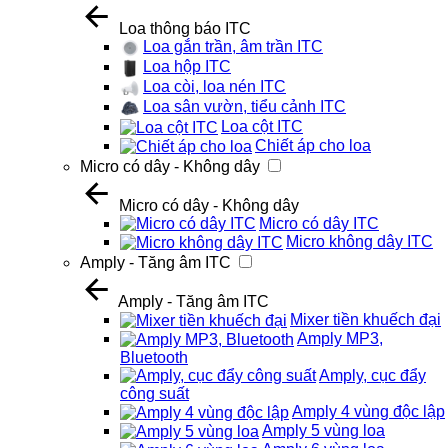
Loa thông báo ITC
Loa gắn trần, âm trần ITC
Loa hộp ITC
Loa còi, loa nén ITC
Loa sân vườn, tiểu cảnh ITC
Loa cột ITC
Chiết áp cho loa
Micro có dây - Không dây
Micro có dây - Không dây
Micro có dây ITC
Micro không dây ITC
Amply - Tăng âm ITC
Amply - Tăng âm ITC
Mixer tiền khuếch đại
Amply MP3,
Bluetooth
Amply, cục đẩy
công suất
Amply 4 vùng độc lập
Amply 5 vùng loa