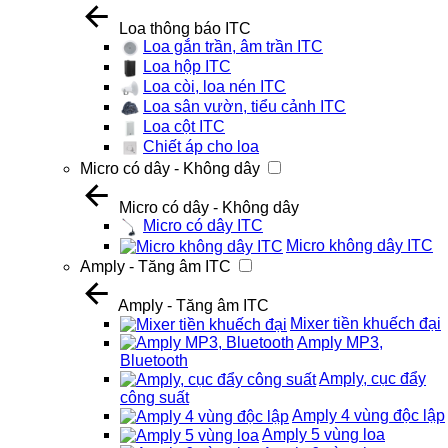
Loa thông báo ITC
Loa gắn trần, âm trần ITC
Loa hộp ITC
Loa còi, loa nén ITC
Loa sân vườn, tiểu cảnh ITC
Loa cột ITC
Chiết áp cho loa
Micro có dây - Không dây
Micro có dây - Không dây
Micro có dây ITC
Micro không dây ITC
Amply - Tăng âm ITC
Amply - Tăng âm ITC
Mixer tiền khuếch đại
Amply MP3,
Bluetooth
Amply, cục đẩy
công suất
Amply 4 vùng độc lập
Amply 5 vùng loa