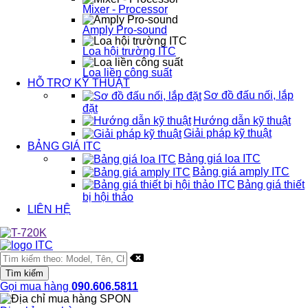
Mixer - Processor
Amply Pro-sound
Loa hội trường ITC
Loa liền công suất
HỖ TRỢ KỸ THUẬT
Sơ đồ đấu nối, lắp
đặt
Hướng dẫn kỹ thuật
Giải pháp kỹ thuật
BẢNG GIÁ ITC
Bảng giá loa ITC
Bảng giá amply ITC
Bảng giá thiết
bị hội thảo
LIÊN HỆ
Gọi mua hàng
090.606.5811