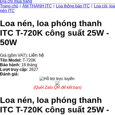
Địa chỉ mua hàng
Trang chủ
ÂM THANH ITC
Loa thông báo ITC
Loa còi, loa
|
|
|
nén ITC
Loa nén, loa phóng thanh
ITC T-720K công suất 25W -
50W
Liên hệ
Giá (gồm VAT):
Tên Model:
T-720K
Bảo hành:
18 tháng
Lượt truy cập:
2627
Đánh giá:
(Quét Zalo QR để kết bạn)
Loa nén, loa phóng thanh
ITC T-720K công suất 25W -