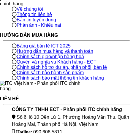
Về chúng tôi
Thông tin liên hệ
Bản tin tuyển dụng
Phán ánh - Khiếu nại
HƯỚNG DẪN MUA HÀNG
Bảng giá bán lẻ ICT 2025
Hướng dẫn mua hàng và thanh toán
Chính sách giao/nhận hàng hoá
Quyền và nghĩa vụ Khách hàng - ECT
Chính sách hỗ trợ dự án, phân phối, bán lẻ
Chính sách bảo hành sản phẩm
Chính sách bảo mật thông tin khách hàng
LIÊN HỆ
CÔNG TY TNHH ECT - Phân phối ITC chính hãng
Số 6, lô 10 Đền Lừ 1, Phường Hoàng Văn Thụ, Quận
Hoàng Mai, Thành phố Hà Nội, Việt Nam
Hotline:
090.606.5811