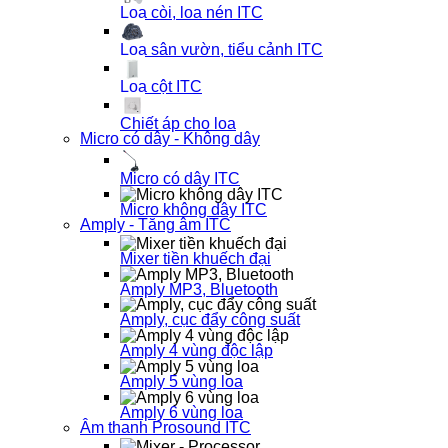
Loa còi, loa nén ITC
Loa sân vườn, tiểu cảnh ITC
Loa cột ITC
Chiết áp cho loa
Micro có dây - Không dây
Micro có dây ITC
Micro không dây ITC
Amply - Tăng âm ITC
Mixer tiền khuếch đại
Amply MP3, Bluetooth
Amply, cục đẩy công suất
Amply 4 vùng độc lập
Amply 5 vùng loa
Amply 6 vùng loa
Âm thanh Prosound ITC