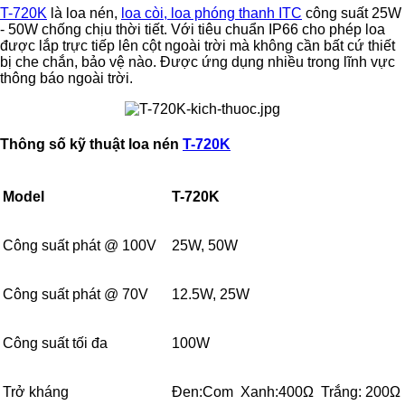
T-720K
là loa nén,
loa còi, loa phóng thanh ITC
công suất 25W
- 50W chống chịu thời tiết. Với tiêu chuẩn IP66 cho phép loa
được lắp trực tiếp lên cột ngoài trời mà không cần bất cứ thiết
bị che chắn, bảo vệ nào. Được ứng dụng nhiều trong lĩnh vực
thông báo ngoài trời.
Thông số kỹ thuật loa nén
T-720K
Model
T-720K
Công suất phát @ 100V
25W, 50W
Công suất phát @ 70V
12.5W, 25W
Công suất tối đa
100W
Trở kháng
Đen:Com Xanh:400
Ω
Trắng: 200
Ω