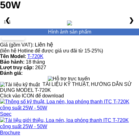
50W
❮
❯
1 / 1
Hình ảnh sản phẩm
Liên hệ
Giá (gồm VAT):
(liên hệ Hotline để được giá ưu đãi từ 15-25%)
Tên Model:
T-720K
Bảo hành:
18 tháng
Lượt truy cập:
2627
Đánh giá:
TÀI LIỆU KỸ THUẬT, HƯỚNG DẪN SỬ
DỤNG MODEL T-720K
Click vào ICON để download
Spec
Brochure