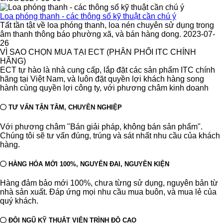
Loa phóng thanh - các thông số kỹ thuật cần chú ý
Tất tần tật về loa phóng thanh, loa nén chuyên sử dụng trong
âm thanh thông báo phường xã, và bán hàng dong. 2023-07-
26
VÌ SAO CHỌN MUA TẠI ECT (PHÂN PHỐI ITC CHÍNH
HÃNG)
ECT tự hào là nhà cung cấp, lắp đặt các sản phẩm ITC chính
hãng tại Việt Nam, và luôn đặt quyền lợi khách hàng song
hành cùng quyền lợi công ty, với phương châm kinh doanh
TƯ VẤN TẬN TÂM, CHUYÊN NGHIỆP
Với phương châm "Bán giải pháp, không bán sản phẩm".
Chúng tôi sẽ tư vấn đúng, trúng và sát nhất nhu cầu của khách
hàng.
HÀNG HÓA MỚI 100%, NGUYÊN ĐAI, NGUYÊN KIỆN
Hàng đảm bảo mới 100%, chưa từng sử dụng, nguyên bản từ
nhà sản xuất. Đáp ứng mọi nhu cầu mua buôn, và mua lẻ của
quý khách.
ĐỘI NGŨ KỸ THUẬT VIÊN TRÌNH ĐỘ CAO