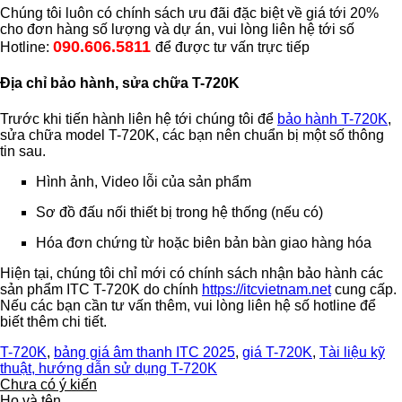
Chúng tôi luôn có chính sách ưu đãi đặc biệt về giá tới 20%
cho đơn hàng số lượng và dự án, vui lòng liên hệ tới số
090.606.5811
Hotline:
để được tư vấn trực tiếp
Địa chỉ bảo hành, sửa chữa T-720K
Trước khi tiến hành liên hệ tới chúng tôi để
bảo hành T-720K
,
sửa chữa model T-720K, các bạn nên chuẩn bị một số thông
tin sau.
Hình ảnh, Video lỗi của sản phẩm
Sơ đồ đấu nối thiết bị trong hệ thống (nếu có)
Hóa đơn chứng từ hoặc biên bản bàn giao hàng hóa
Hiện tại, chúng tôi chỉ mới có chính sách nhận bảo hành các
sản phẩm ITC T-720K do chính
https://itcvietnam.net
cung cấp.
Nếu các bạn cần tư vấn thêm, vui lòng liên hệ số hotline để
biết thêm chi tiết.
T-720K
,
bảng giá âm thanh ITC 2025
,
giá T-720K
,
Tài liệu kỹ
thuật, hướng dẫn sử dụng T-720K
Chưa có ý kiến
Họ và tên