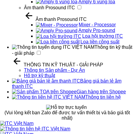
Amply 6 vùng loa
Âm thanh Prosound ITC
Âm thanh Prosound ITC
Mixer - Processor
Amply Pro-sound
Loa hội trường ITC
Loa liền công suất
Thông tin kỹ thuật
- giải pháp
THÔNG TIN KỸ THUẬT - GIẢI PHÁP
Thông tin Sản phẩm - Dự Án
Hõ trợ kỹ thuật
Bảng giá bán lẻ âm
thanh ITC
Gian hàng trên Shopee
Thông tin liên hệ
(Vui lòng kết bạn Zalo để được tư vấn thiết bị và báo giá tốt
nhất)