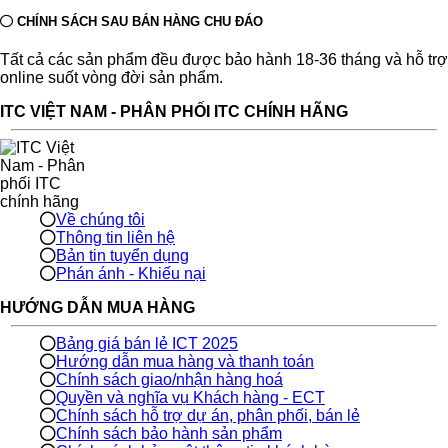
CHÍNH SÁCH SAU BÁN HÀNG CHU ĐÁO
Tất cả các sản phẩm đều được bảo hành 18-36 tháng và hỗ trợ
online suốt vòng đời sản phẩm.
ITC VIỆT NAM - PHÂN PHỐI ITC CHÍNH HÃNG
Về chúng tôi
Thông tin liên hệ
Bản tin tuyển dụng
Phán ánh - Khiếu nại
HƯỚNG DẪN MUA HÀNG
Bảng giá bán lẻ ICT 2025
Hướng dẫn mua hàng và thanh toán
Chính sách giao/nhận hàng hoá
Quyền và nghĩa vụ Khách hàng - ECT
Chính sách hỗ trợ dự án, phân phối, bán lẻ
Chính sách bảo hành sản phẩm