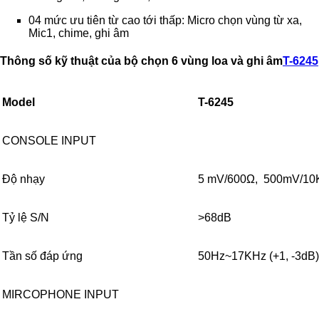
04 mức ưu tiên từ cao tới thấp: Micro chọn vùng từ xa,
Mic1, chime, ghi âm
Thông số kỹ thuật của bộ chọn 6 vùng loa và ghi âm
T-6245
Model
T-6245
CONSOLE INPUT
Độ nhạy
5 mV/600Ω, 500mV/1
Tỷ lệ S/N
>68dB
Tần số đáp ứng
50Hz~17KHz (+1, -3dB)
MIRCOPHONE INPUT