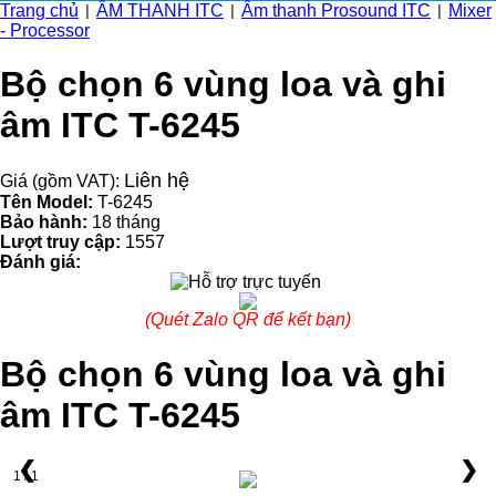
Trang chủ
ÂM THANH ITC
Âm thanh Prosound ITC
Mixer
|
|
|
- Processor
Bộ chọn 6 vùng loa và ghi
âm ITC T-6245
Liên hệ
Giá (gồm VAT):
Tên Model:
T-6245
Bảo hành:
18 tháng
Lượt truy cập:
1557
Đánh giá:
(Quét Zalo QR để kết bạn)
Bộ chọn 6 vùng loa và ghi
âm ITC T-6245
❮
❯
1 / 1