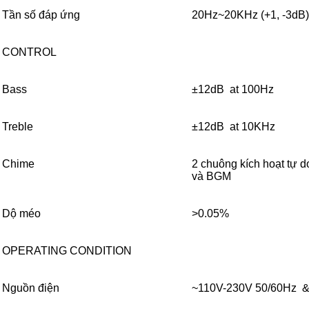
Tần số đáp ứng
20Hz~20KHz (+1, -3dB)
CONTROL
Bass
±12dB at 100Hz
Treble
±12dB at 10KHz
Chime
2 chuông kích hoạt tự do
và BGM
Dộ méo
>0.05%
OPERATING CONDITION
Nguồn điện
~110V-230V 50/60Hz 