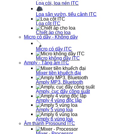
Loa còi, loa nén ITC
Loa sân vườn, tiểu cảnh ITC
Loa cột ITC
Chiết áp cho loa
Micro có dây - Không dây
Micro có dây ITC
Micro không dây ITC
Amply - Tăng âm ITC
Mixer tiền khuếch đại
Amply MP3, Bluetooth
Amply, cục đẩy công suất
Amply 4 vùng độc lập
Amply 5 vùng loa
Amply 6 vùng loa
Âm thanh Prosound ITC
Mixer - Processor