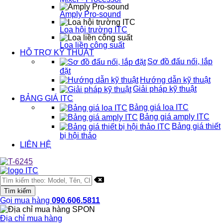
Amply Pro-sound
Loa hội trường ITC
Loa liền công suất
HỖ TRỢ KỸ THUẬT
Sơ đồ đấu nối, lắp
đặt
Hướng dẫn kỹ thuật
Giải pháp kỹ thuật
BẢNG GIÁ ITC
Bảng giá loa ITC
Bảng giá amply ITC
Bảng giá thiết
bị hội thảo
LIÊN HỆ
Gọi mua hàng
090.606.5811
Địa chỉ mua hàng