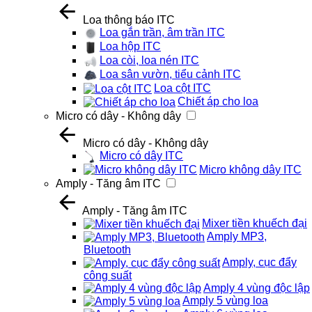
Loa thông báo ITC
Loa gắn trần, âm trần ITC
Loa hộp ITC
Loa còi, loa nén ITC
Loa sân vườn, tiểu cảnh ITC
Loa cột ITC
Chiết áp cho loa
Micro có dây - Không dây
Micro có dây - Không dây
Micro có dây ITC
Micro không dây ITC
Amply - Tăng âm ITC
Amply - Tăng âm ITC
Mixer tiền khuếch đại
Amply MP3,
Bluetooth
Amply, cục đẩy
công suất
Amply 4 vùng độc lập
Amply 5 vùng loa