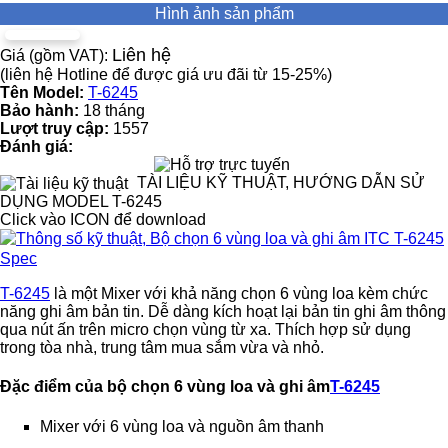
Hình ảnh sản phẩm
Liên hệ
Giá (gồm VAT):
(liên hệ Hotline để được giá ưu đãi từ 15-25%)
Tên Model:
T-6245
Bảo hành:
18 tháng
Lượt truy cập:
1557
Đánh giá:
TÀI LIỆU KỸ THUẬT, HƯỚNG DẪN SỬ
DỤNG MODEL T-6245
Click vào ICON để download
Spec
T-6245
là một Mixer với khả năng chọn 6 vùng loa kèm chức
năng ghi âm bản tin. Dễ dàng kích hoạt lại bản tin ghi âm thông
qua nút ấn trên micro chọn vùng từ xa. Thích hợp sử dụng
trong tòa nhà, trung tâm mua sắm vừa và nhỏ.
Đặc điểm của bộ chọn 6 vùng loa và ghi âm
T-6245
Mixer với 6 vùng loa và nguồn âm thanh