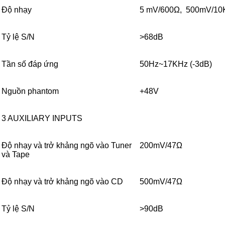
Độ nhạy
5 mV/600Ω, 500mV/1
Tỷ lệ S/N
>68dB
Tần số đáp ứng
50Hz~17KHz (-3dB)
Nguồn phantom
+48V
3 AUXILIARY INPUTS
Độ nhạy và trở khảng ngõ vào Tuner
200mV/47Ω
và Tape
Độ nhạy và trở khảng ngõ vào CD
500mV/47Ω
Tỷ lệ S/N
>90dB