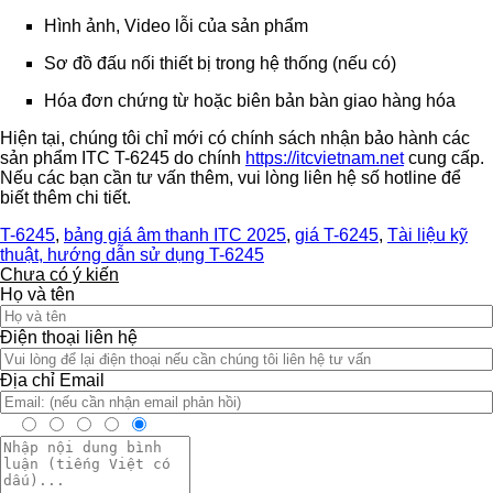
Hình ảnh, Video lỗi của sản phẩm
Sơ đồ đấu nối thiết bị trong hệ thống (nếu có)
Hóa đơn chứng từ hoặc biên bản bàn giao hàng hóa
Hiện tại, chúng tôi chỉ mới có chính sách nhận bảo hành các
sản phẩm ITC T-6245 do chính
https://itcvietnam.net
cung cấp.
Nếu các bạn cần tư vấn thêm, vui lòng liên hệ số hotline để
biết thêm chi tiết.
T-6245
,
bảng giá âm thanh ITC 2025
,
giá T-6245
,
Tài liệu kỹ
thuật, hướng dẫn sử dụng T-6245
Chưa có ý kiến
Họ và tên
Điện thoại liên hệ
Địa chỉ Email