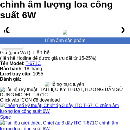
chỉnh âm lượng loa công
suất 6W
❮
❯
1 / 1
Hình ảnh sản phẩm
Liên hệ
Giá (gồm VAT):
(liên hệ Hotline để được giá ưu đãi từ 15-25%)
Tên Model:
T-671C
Bảo hành:
18 tháng
Lượt truy cập:
1055
Đánh giá:
TÀI LIỆU KỸ THUẬT, HƯỚNG DẪN SỬ
DỤNG MODEL T-671C
Click vào ICON để download
Spec