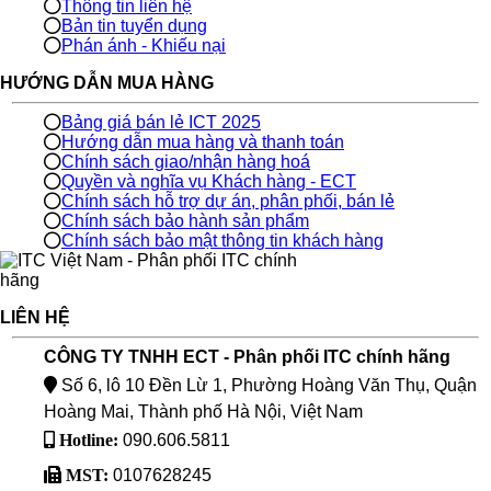
Thông tin liên hệ
Bản tin tuyển dụng
Phán ánh - Khiếu nại
HƯỚNG DẪN MUA HÀNG
Bảng giá bán lẻ ICT 2025
Hướng dẫn mua hàng và thanh toán
Chính sách giao/nhận hàng hoá
Quyền và nghĩa vụ Khách hàng - ECT
Chính sách hỗ trợ dự án, phân phối, bán lẻ
Chính sách bảo hành sản phẩm
Chính sách bảo mật thông tin khách hàng
LIÊN HỆ
CÔNG TY TNHH ECT - Phân phối ITC chính hãng
Số 6, lô 10 Đền Lừ 1, Phường Hoàng Văn Thụ, Quận
Hoàng Mai, Thành phố Hà Nội, Việt Nam
Hotline:
090.606.5811
MST:
0107628245