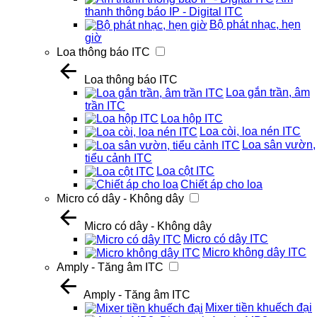
thanh thông báo IP - Digital ITC
Bộ phát nhạc, hẹn
giờ
Loa thông báo ITC
Loa thông báo ITC
Loa gắn trần, âm
trần ITC
Loa hộp ITC
Loa còi, loa nén ITC
Loa sân vườn,
tiểu cảnh ITC
Loa cột ITC
Chiết áp cho loa
Micro có dây - Không dây
Micro có dây - Không dây
Micro có dây ITC
Micro không dây ITC
Amply - Tăng âm ITC
Amply - Tăng âm ITC
Mixer tiền khuếch đại