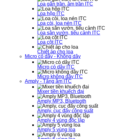
Loa gắn trần, âm trần ITC
Loa hộp ITC
Loa còi, loa nén ITC
Loa sân vườn, tiểu cảnh ITC
Loa cột ITC
Chiết áp cho loa
Micro có dây - Không dây
Micro có dây ITC
Micro không dây ITC
Amply - Tăng âm ITC
Mixer tiền khuếch đại
Amply MP3, Bluetooth
Amply, cục đẩy công suất
Amply 4 vùng độc lập
Amply 5 vùng loa