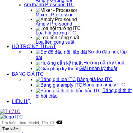
Amply 6 vùng loa
Âm thanh Prosound ITC
Mixer - Processor
Amply Pro-sound
Loa hội trường ITC
Loa liền công suất
HỖ TRỢ KỸ THUẬT
Sơ đồ đấu nối, lắp
đặt
Hướng dẫn kỹ thuật
Giải pháp kỹ thuật
BẢNG GIÁ ITC
Bảng giá loa ITC
Bảng giá amply ITC
Bảng giá thiết
bị hội thảo
LIÊN HỆ