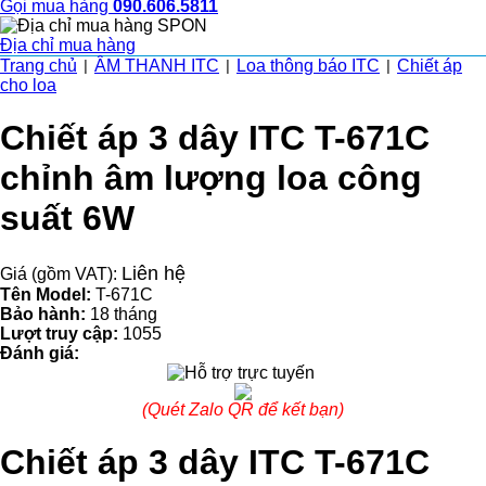
Gọi mua hàng
090.606.5811
Địa chỉ mua hàng
Trang chủ
ÂM THANH ITC
Loa thông báo ITC
Chiết áp
|
|
|
cho loa
Chiết áp 3 dây ITC T-671C
chỉnh âm lượng loa công
suất 6W
Liên hệ
Giá (gồm VAT):
Tên Model:
T-671C
Bảo hành:
18 tháng
Lượt truy cập:
1055
Đánh giá:
(Quét Zalo QR để kết bạn)
Chiết áp 3 dây ITC T-671C