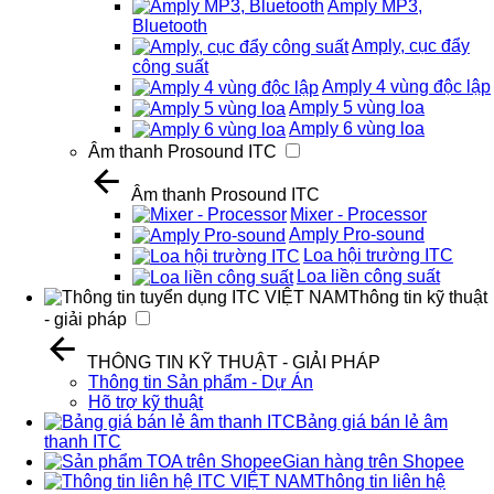
Amply MP3,
Bluetooth
Amply, cục đẩy
công suất
Amply 4 vùng độc lập
Amply 5 vùng loa
Amply 6 vùng loa
Âm thanh Prosound ITC
Âm thanh Prosound ITC
Mixer - Processor
Amply Pro-sound
Loa hội trường ITC
Loa liền công suất
Thông tin kỹ thuật
- giải pháp
THÔNG TIN KỸ THUẬT - GIẢI PHÁP
Thông tin Sản phẩm - Dự Án
Hõ trợ kỹ thuật
Bảng giá bán lẻ âm
thanh ITC
Gian hàng trên Shopee
Thông tin liên hệ