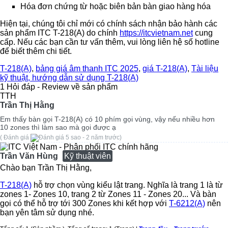
Hóa đơn chứng từ hoặc biên bản bàn giao hàng hóa
Hiện tại, chúng tôi chỉ mới có chính sách nhận bảo hành các
sản phẩm ITC T-218(A) do chính
https://itcvietnam.net
cung
cấp. Nếu các bạn cần tư vấn thêm, vui lòng liên hệ số hotline
để biết thêm chi tiết.
T-218(A)
,
bảng giá âm thanh ITC 2025
,
giá T-218(A)
,
Tài liệu
kỹ thuật, hướng dẫn sử dụng T-218(A)
1 Hỏi đáp - Review về sản phẩm
TTH
Trần Thị Hằng
Em thấy bàn gọi T-218(A) có 10 phím gọi vùng, vậy nếu nhiều hơn
10 zones thì làm sao mà gọi được ạ
( Đánh giá
- 2 năm trước)
Trần Văn Hùng
Kỹ thuật viên
Chào bạn Trần Thị Hằng,
T-218(A)
hỗ trợ chọn vùng kiểu lật trang. Nghĩa là trang 1 là từ
zones 1- Zones 10, trang 2 từ Zones 11 - Zones 20... Và bàn
gọi có thể hỗ trợ tới 300 Zones khi kết hợp với
T-6212(A)
nên
bạn yên tâm sử dụng nhé.