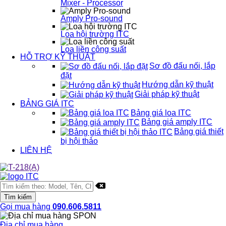
Mixer - Processor
Amply Pro-sound
Loa hội trường ITC
Loa liền công suất
HỖ TRỢ KỸ THUẬT
Sơ đồ đấu nối, lắp
đặt
Hướng dẫn kỹ thuật
Giải pháp kỹ thuật
BẢNG GIÁ ITC
Bảng giá loa ITC
Bảng giá amply ITC
Bảng giá thiết
bị hội thảo
LIÊN HỆ
Gọi mua hàng
090.606.5811
Địa chỉ mua hàng