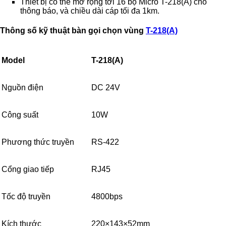
Thiết bị có thể mở rộng tới 16 bộ Micro T-218(A) cho
thông báo, và chiều dài cáp tối đa 1km.
Thông số kỹ thuật bàn gọi chọn vùng
T-218(A)
Model
T-218(A)
Nguồn điện
DC 24V
Công suất
10W
Phương thức truyền
RS-422
Cổng giao tiếp
RJ45
Tốc độ truyền
4800bps
Kích thước
220×143×52mm