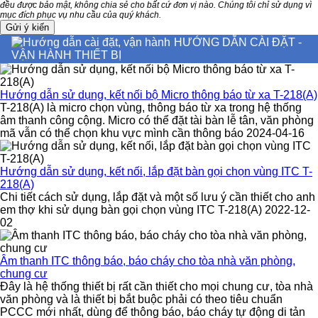
đều được bảo mật, không chia sẻ cho bất cứ đơn vị nào. Chúng tôi chỉ sử dụng vì
mục đích phục vụ nhu cầu của quý khách.
HƯỚNG DẪN CÀI ĐẶT -
VẬN HÀNH THIẾT BỊ
Hướng dẫn sử dụng, kết nối bộ Micro thông báo từ xa T-218(A)
T-218(A) là micro chọn vùng, thông báo từ xa trong hệ thống
âm thanh công cộng. Micro có thể đặt tài bàn lễ tân, văn phòng
mã vẫn có thể chọn khu vực mình cần thông báo 2024-04-16
Hướng dẫn sử dụng, kết nối, lắp đặt bàn gọi chọn vùng ITC T-
218(A)
Chi tiết cách sử dụng, lắp đặt và một số lưu ý cần thiết cho anh
em thợ khi sử dụng bàn gọi chọn vùng ITC T-218(A) 2022-12-
02
Âm thanh ITC thông báo, báo cháy cho tòa nhà văn phòng,
chung cư
Đây là hệ thống thiết bị rất cần thiết cho mọi chung cư, tòa nhà
văn phòng và là thiết bị bắt buộc phải có theo tiêu chuẩn
PCCC mới nhất, dùng để thông báo, báo cháy tự động di tản