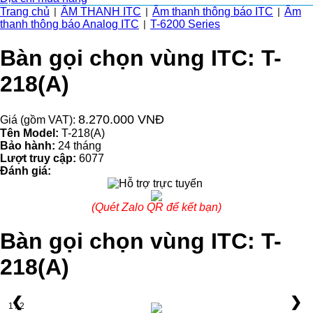
Trang chủ
ÂM THANH ITC
Âm thanh thông báo ITC
Âm
|
|
|
thanh thông báo Analog ITC
T-6200 Series
|
Bàn gọi chọn vùng ITC: T-
218(A)
8.270.000 VNĐ
Giá (gồm VAT):
Tên Model:
T-218(A)
Bảo hành:
24 tháng
Lượt truy cập:
6077
Đánh giá:
(Quét Zalo QR để kết bạn)
Bàn gọi chọn vùng ITC: T-
218(A)
❮
❯
1 / 2