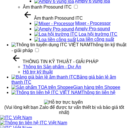
Amply 6 vùng loa
Âm thanh Prosound ITC
Âm thanh Prosound ITC
Mixer - Processor
Amply Pro-sound
Loa hội trường ITC
Loa liền công suất
Thông tin kỹ thuật
- giải pháp
THÔNG TIN KỸ THUẬT - GIẢI PHÁP
Thông tin Sản phẩm - Dự Án
Hõ trợ kỹ thuật
Bảng giá bán lẻ âm
thanh ITC
Gian hàng trên Shopee
Thông tin liên hệ
(Vui lòng kết bạn Zalo để được tư vấn thiết bị và báo giá tốt
nhất)