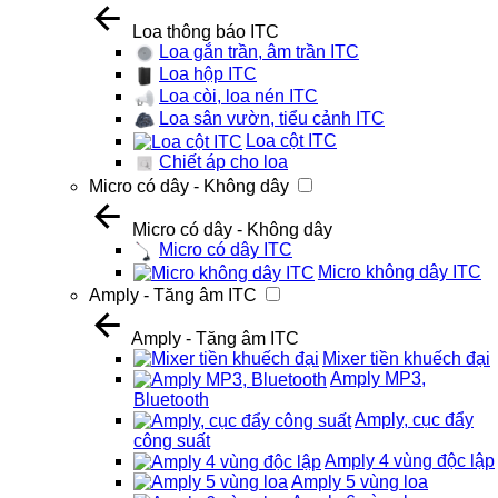
Loa thông báo ITC
Loa gắn trần, âm trần ITC
Loa hộp ITC
Loa còi, loa nén ITC
Loa sân vườn, tiểu cảnh ITC
Loa cột ITC
Chiết áp cho loa
Micro có dây - Không dây
Micro có dây - Không dây
Micro có dây ITC
Micro không dây ITC
Amply - Tăng âm ITC
Amply - Tăng âm ITC
Mixer tiền khuếch đại
Amply MP3,
Bluetooth
Amply, cục đẩy
công suất
Amply 4 vùng độc lập
Amply 5 vùng loa