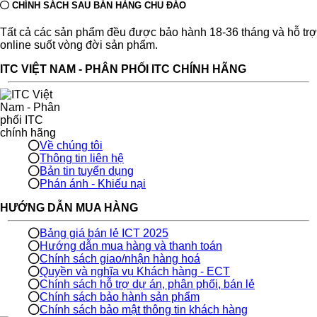
CHÍNH SÁCH SAU BÁN HÀNG CHU ĐÁO
Tất cả các sản phẩm đều được bảo hành 18-36 tháng và hỗ trợ
online suốt vòng đời sản phẩm.
ITC VIỆT NAM - PHÂN PHỐI ITC CHÍNH HÃNG
Về chúng tôi
Thông tin liên hệ
Bản tin tuyển dụng
Phán ánh - Khiếu nại
HƯỚNG DẪN MUA HÀNG
Bảng giá bán lẻ ICT 2025
Hướng dẫn mua hàng và thanh toán
Chính sách giao/nhận hàng hoá
Quyền và nghĩa vụ Khách hàng - ECT
Chính sách hỗ trợ dự án, phân phối, bán lẻ
Chính sách bảo hành sản phẩm
Chính sách bảo mật thông tin khách hàng