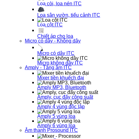
Loa còi, loa nén ITC
Loa sân vườn, tiểu cảnh ITC
Loa cột ITC
Chiết áp cho loa
Micro có dây - Không dây
Micro có dây ITC
Micro không dây ITC
Amply - Tăng âm ITC
Mixer tiền khuếch đại
Amply MP3, Bluetooth
Amply, cục đẩy công suất
Amply 4 vùng độc lập
Amply 5 vùng loa
Amply 6 vùng loa
Âm thanh Prosound ITC