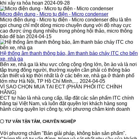
khi xảy ra hỏa hoạn 2024-09-28
Micro điện dung - Micro tụ điện - Micro condenser
Micro điện dung - Micro tụ điện - Micro condenser đều là tên
gọi chung chỉ một dòng micro chuyên dụng với độ nhạy cực
cao được ứng dụng nhiều trong phòng hội thảo, micro thông
báo để bàn 2024-04-15
Hệ thống âm thanh thông báo, âm thanh báo cháy ITC cho bến
xe, nhà ga
Bến xe, nhà ga là khu vực công cộng rộng lớn, ồn ào và là nơi
tập trung đông người, thường xuyên cần phải có thông báo
cần thiết và kịp thời nhất là ở các bến xe, nhà ga ở thành phố
lớn như Hà Nội, TP Hồ Chí Minh,… 2024-04-05
VÌ SAO CHỌN MUA TẠI ECT (PHÂN PHỐI ITC CHÍNH
HÃNG)
ECT tự hào là nhà cung cấp, lắp đặt các sản phẩm ITC chính
hãng tại Việt Nam, và luôn đặt quyền lợi khách hàng song
hành cùng quyền lợi công ty, với phương châm kinh doanh
TƯ VẤN TẬN TÂM, CHUYÊN NGHIỆP
Với phương châm "Bán giải pháp, không bán sản phẩm".
Chúng tôi sẽ tư vấn đúng, trúng và sát nhất nhu cầu của khách