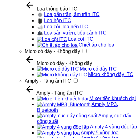
Loa thông báo ITC
Loa gắn trần, âm trần ITC
Loa hộp ITC
Loa còi, loa nén ITC
Loa sân vườn, tiểu cảnh ITC
Loa cột ITC
Chiết áp cho loa
Micro có dây - Không dây
Micro có dây - Không dây
Micro có dây ITC
Micro không dây ITC
Amply - Tăng âm ITC
Amply - Tăng âm ITC
Mixer tiền khuếch đại
Amply MP3,
Bluetooth
Amply, cục đẩy
công suất
Amply 4 vùng độc lập
Amply 5 vùng loa