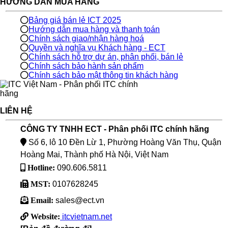
HƯỚNG DẪN MUA HÀNG
Bảng giá bán lẻ ICT 2025
Hướng dẫn mua hàng và thanh toán
Chính sách giao/nhận hàng hoá
Quyền và nghĩa vụ Khách hàng - ECT
Chính sách hỗ trợ dự án, phân phối, bán lẻ
Chính sách bảo hành sản phẩm
Chính sách bảo mật thông tin khách hàng
LIÊN HỆ
CÔNG TY TNHH ECT - Phân phối ITC chính hãng
Số 6, lô 10 Đền Lừ 1, Phường Hoàng Văn Thụ, Quận
Hoàng Mai, Thành phố Hà Nội, Việt Nam
Hotline:
090.606.5811
MST:
0107628245
Email:
sales@ect.vn
Website:
itcvietnam.net