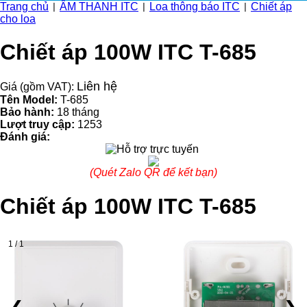
Trang chủ
ÂM THANH ITC
Loa thông báo ITC
Chiết áp
|
|
|
cho loa
Chiết áp 100W ITC T-685
Liên hệ
Giá (gồm VAT):
Tên Model:
T-685
Bảo hành:
18 tháng
Lượt truy cập:
1253
Đánh giá:
(Quét Zalo QR để kết bạn)
Chiết áp 100W ITC T-685
1 / 1
❮
❯