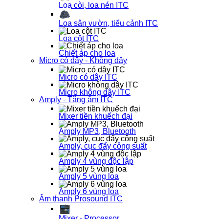
Loa còi, loa nén ITC
Loa sân vườn, tiểu cảnh ITC
Loa cột ITC
Chiết áp cho loa
Micro có dây - Không dây
Micro có dây ITC
Micro không dây ITC
Amply - Tăng âm ITC
Mixer tiền khuếch đại
Amply MP3, Bluetooth
Amply, cục đẩy công suất
Amply 4 vùng độc lập
Amply 5 vùng loa
Amply 6 vùng loa
Âm thanh Prosound ITC
Mixer - Processor