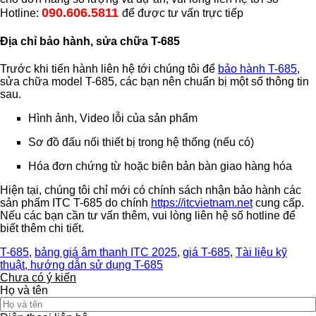
090.606.5811
Hotline:
để được tư vấn trực tiếp
Địa chỉ bảo hành, sửa chữa T-685
Trước khi tiến hành liên hệ tới chúng tôi để
bảo hành T-685
,
sửa chữa model T-685, các bạn nên chuẩn bị một số thông tin
sau.
Hình ảnh, Video lỗi của sản phẩm
Sơ đồ đấu nối thiết bị trong hệ thống (nếu có)
Hóa đơn chứng từ hoặc biên bản bàn giao hàng hóa
Hiện tại, chúng tôi chỉ mới có chính sách nhận bảo hành các
sản phẩm ITC T-685 do chính
https://itcvietnam.net
cung cấp.
Nếu các bạn cần tư vấn thêm, vui lòng liên hệ số hotline để
biết thêm chi tiết.
T-685
,
bảng giá âm thanh ITC 2025
,
giá T-685
,
Tài liệu kỹ
thuật, hướng dẫn sử dụng T-685
Chưa có ý kiến
Họ và tên