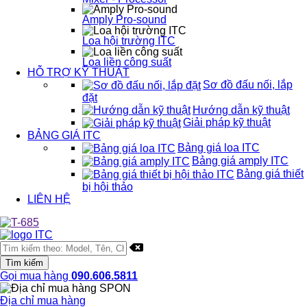
Amply Pro-sound
Loa hội trường ITC
Loa liền công suất
HỖ TRỢ KỸ THUẬT
Sơ đồ đấu nối, lắp
đặt
Hướng dẫn kỹ thuật
Giải pháp kỹ thuật
BẢNG GIÁ ITC
Bảng giá loa ITC
Bảng giá amply ITC
Bảng giá thiết
bị hội thảo
LIÊN HỆ
Gọi mua hàng
090.606.5811
Địa chỉ mua hàng