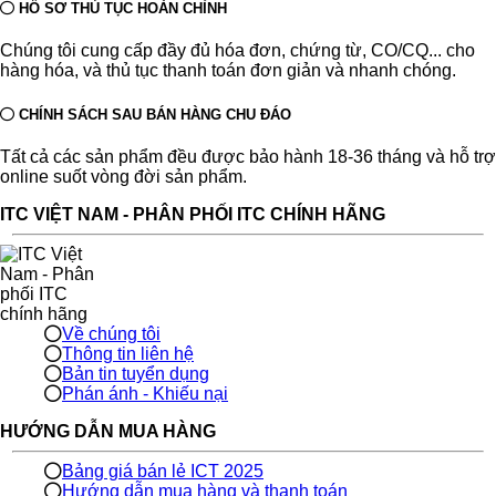
HỒ SƠ THỦ TỤC HOÀN CHỈNH
Chúng tôi cung cấp đầy đủ hóa đơn, chứng từ, CO/CQ... cho
hàng hóa, và thủ tục thanh toán đơn giản và nhanh chóng.
CHÍNH SÁCH SAU BÁN HÀNG CHU ĐÁO
Tất cả các sản phẩm đều được bảo hành 18-36 tháng và hỗ trợ
online suốt vòng đời sản phẩm.
ITC VIỆT NAM - PHÂN PHỐI ITC CHÍNH HÃNG
Về chúng tôi
Thông tin liên hệ
Bản tin tuyển dụng
Phán ánh - Khiếu nại
HƯỚNG DẪN MUA HÀNG
Bảng giá bán lẻ ICT 2025
Hướng dẫn mua hàng và thanh toán