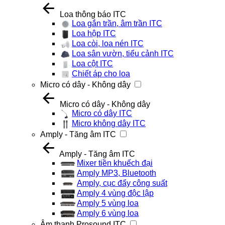
Loa thông báo ITC
Loa gắn trần, âm trần ITC
Loa hộp ITC
Loa còi, loa nén ITC
Loa sân vườn, tiểu cảnh ITC
Loa cột ITC
Chiết áp cho loa
Micro có dây - Không dây
Micro có dây - Không dây
Micro có dây ITC
Micro không dây ITC
Amply - Tăng âm ITC
Amply - Tăng âm ITC
Mixer tiền khuếch đại
Amply MP3, Bluetooth
Amply, cục đẩy công suất
Amply 4 vùng độc lập
Amply 5 vùng loa
Amply 6 vùng loa
Âm thanh Prosound ITC