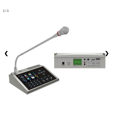
1 / 1
❮
❯