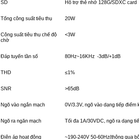
SD
Hỗ trợ thẻ nhớ 128G/SDXC card
Tổng công suất tiêu thụ
20W
Công suất tiêu thụ chế độ
<3W
chờ
Đáp tuyến tần số
80Hz~16KHz -3dB/+1dB
THD
≤1%
SNR
>65dB
Ngõ vào ngắn mạch
0V/3.3V, ngõ vào dạng tiếp điểm 
Ngõ ra ngăn mạch
Tối đa 1A/30VDC, ngõ ra dạng ti
Điện áp hoạt động
~190-240V 50-60Hz(thông qua bộ