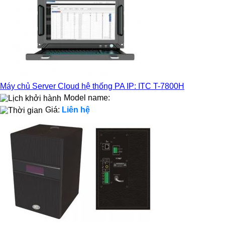
Máy chủ Server Cloud hệ thống PA IP: ITC T-7800H
Model name:
Giá:
Liên hệ