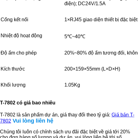
điện); DC24V/1.5A
Cổng kết nối
1×RJ45 giao diện thiết bị đặc biệt
Nhiệt độ hoạt động
5℃~40℃
Độ ẩm cho phép
20%~80% độ ẩm tương đối, khôn
Kích thước
200×159×55mm (L×D×H)
Khối lượng
1.05Kg
T-7802 có giá bao nhiêu
T-7802 là sản phẩm dự án, giá thay đổi theo tỷ giá:
Giá bán T-
Vui lòng liên hệ
7802
Chúng tôi luôn có chính sách ưu đãi đặc biệt về giá tới 20%
cho đơn hàng số lượng và dự án, vui lòng liên hệ tới số