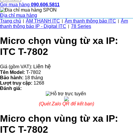
Gọi mua hàng
090.606.5811
Địa chỉ mua hàng
Trang chủ
ÂM THANH ITC
Âm thanh thông báo ITC
Âm
|
|
|
thanh thông báo IP - Digital ITC
78 Series
|
Micro chọn vùng từ xa IP:
ITC T-7802
Liên hệ
Giá (gồm VAT):
Tên Model:
T-7802
Bảo hành:
18 tháng
Lượt truy cập:
1268
Đánh giá:
(Quét Zalo QR để kết bạn)
Micro chọn vùng từ xa IP:
ITC T-7802