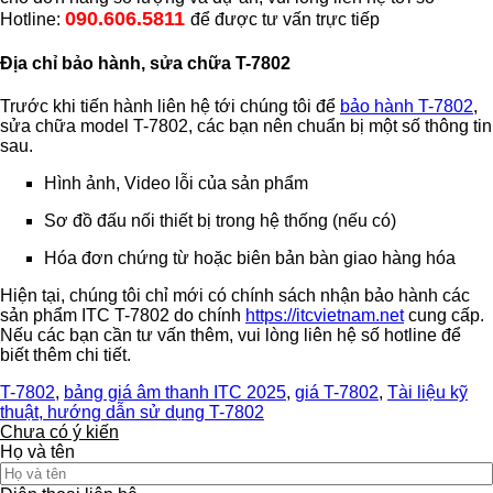
090.606.5811
Hotline:
để được tư vấn trực tiếp
Địa chỉ bảo hành, sửa chữa T-7802
Trước khi tiến hành liên hệ tới chúng tôi để
bảo hành T-7802
,
sửa chữa model T-7802, các bạn nên chuẩn bị một số thông tin
sau.
Hình ảnh, Video lỗi của sản phẩm
Sơ đồ đấu nối thiết bị trong hệ thống (nếu có)
Hóa đơn chứng từ hoặc biên bản bàn giao hàng hóa
Hiện tại, chúng tôi chỉ mới có chính sách nhận bảo hành các
sản phẩm ITC T-7802 do chính
https://itcvietnam.net
cung cấp.
Nếu các bạn cần tư vấn thêm, vui lòng liên hệ số hotline để
biết thêm chi tiết.
T-7802
,
bảng giá âm thanh ITC 2025
,
giá T-7802
,
Tài liệu kỹ
thuật, hướng dẫn sử dụng T-7802
Chưa có ý kiến
Họ và tên