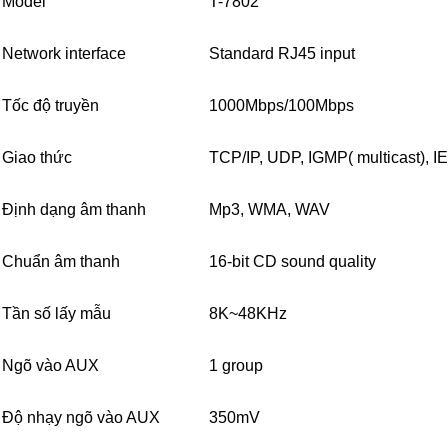
Model
T-7802
Network interface
Standard RJ45 input
Tốc độ truyền
1000Mbps/100Mbps
Giao thức
TCP/IP, UDP, IGMP( multicast), I
Định dạng âm thanh
Mp3, WMA, WAV
Chuẩn âm thanh
16-bit CD sound quality
Tần số lấy mẫu
8K~48KHz
Ngõ vào AUX
1 group
Độ nhạy ngõ vào AUX
350mV