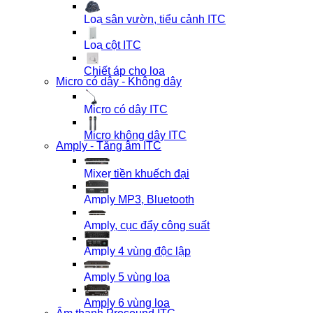
Loa sân vườn, tiểu cảnh ITC
Loa cột ITC
Chiết áp cho loa
Micro có dây - Không dây
Micro có dây ITC
Micro không dây ITC
Amply - Tăng âm ITC
Mixer tiền khuếch đại
Amply MP3, Bluetooth
Amply, cục đẩy công suất
Amply 4 vùng độc lập
Amply 5 vùng loa
Amply 6 vùng loa