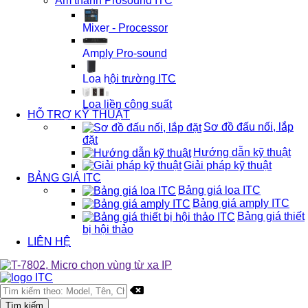
Âm thanh Prosound ITC
Mixer - Processor
Amply Pro-sound
Loa hội trường ITC
Loa liền công suất
HỖ TRỢ KỸ THUẬT
Sơ đồ đấu nối, lắp
đặt
Hướng dẫn kỹ thuật
Giải pháp kỹ thuật
BẢNG GIÁ ITC
Bảng giá loa ITC
Bảng giá amply ITC
Bảng giá thiết
bị hội thảo
LIÊN HỆ