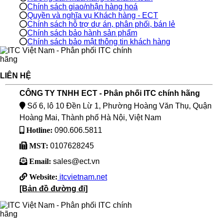
Chính sách giao/nhận hàng hoá
Quyền và nghĩa vụ Khách hàng - ECT
Chính sách hỗ trợ dự án, phân phối, bán lẻ
Chính sách bảo hành sản phẩm
Chính sách bảo mật thông tin khách hàng
LIÊN HỆ
CÔNG TY TNHH ECT - Phân phối ITC chính hãng
Số 6, lô 10 Đền Lừ 1, Phường Hoàng Văn Thụ, Quận
Hoàng Mai, Thành phố Hà Nội, Việt Nam
Hotline:
090.606.5811
MST:
0107628245
Email:
sales@ect.vn
Website:
itcvietnam.net
[Bản đồ đường đi]