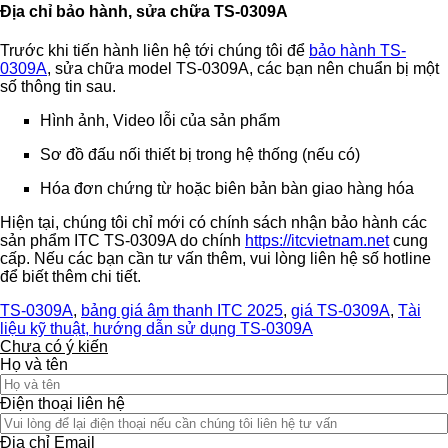
Địa chỉ bảo hành, sửa chữa TS-0309A
Trước khi tiến hành liên hệ tới chúng tôi để
bảo hành TS-
0309A
, sửa chữa model TS-0309A, các bạn nên chuẩn bị một
số thông tin sau.
Hình ảnh, Video lỗi của sản phẩm
Sơ đồ đấu nối thiết bị trong hệ thống (nếu có)
Hóa đơn chứng từ hoặc biên bản bàn giao hàng hóa
Hiện tại, chúng tôi chỉ mới có chính sách nhận bảo hành các
sản phẩm ITC TS-0309A do chính
https://itcvietnam.net
cung
cấp. Nếu các bạn cần tư vấn thêm, vui lòng liên hệ số hotline
để biết thêm chi tiết.
TS-0309A
,
bảng giá âm thanh ITC 2025
,
giá TS-0309A
,
Tài
liệu kỹ thuật, hướng dẫn sử dụng TS-0309A
Chưa có ý kiến
Họ và tên
Điện thoại liên hệ
Địa chỉ Email