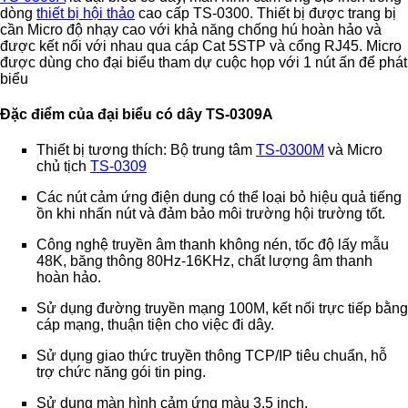
dòng
thiết bị hội thảo
cao cấp TS-0300. Thiết bị được trang bị
cần Micro độ nhạy cao với khả năng chống hú hoàn hảo và
được kết nối với nhau qua cáp Cat 5STP và cổng RJ45. Micro
được dùng cho đại biểu tham dự cuộc họp với 1 nút ấn để phát
biểu
Đặc điểm của đại biểu có dây TS-0309A
Thiết bị tương thích: Bộ trung tâm
TS-0300M
và Micro
chủ tịch
TS-0309
Các nút cảm ứng điện dung có thể loại bỏ hiệu quả tiếng
ồn khi nhấn nút và đảm bảo môi trường hội trường tốt.
Công nghệ truyền âm thanh không nén, tốc độ lấy mẫu
48K, băng thông 80Hz-16KHz, chất lượng âm thanh
hoàn hảo.
Sử dụng đường truyền mạng 100M, kết nối trực tiếp bằng
cáp mạng, thuận tiện cho việc đi dây.
Sử dụng giao thức truyền thông TCP/IP tiêu chuẩn, hỗ
trợ chức năng gói tin ping.
Sử dụng màn hình cảm ứng màu 3,5 inch.