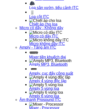
Loa sân vườn, tiểu cảnh ITC
Loa cột ITC
Chiết áp cho loa
Micro có dây - Không dây
Micro có dây ITC
Micro không dây ITC
Amply - Tăng âm ITC
Mixer tiền khuếch đại
Amply MP3, Bluetooth
Amply, cục đẩy công suất
Amply 4 vùng độc lập
Amply 5 vùng loa
Amply 6 vùng loa
Âm thanh Prosound ITC
Mixer - Processor