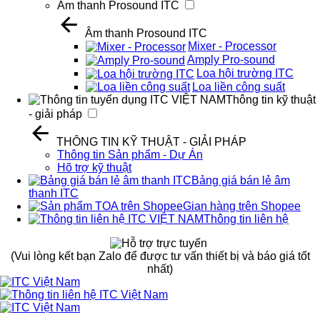
Âm thanh Prosound ITC
Âm thanh Prosound ITC
Mixer - Processor
Amply Pro-sound
Loa hội trường ITC
Loa liền công suất
Thông tin kỹ thuật
- giải pháp
THÔNG TIN KỸ THUẬT - GIẢI PHÁP
Thông tin Sản phẩm - Dự Án
Hõ trợ kỹ thuật
Bảng giá bán lẻ âm
thanh ITC
Gian hàng trên Shopee
Thông tin liên hệ
(Vui lòng kết bạn Zalo để được tư vấn thiết bị và báo giá tốt
nhất)