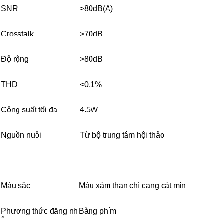
SNR
>80dB(A)
Crosstalk
>70dB
Độ rộng
>80dB
THD
<0.1%
Công suất tối đa
4.5W
Nguồn nuôi
Từ bộ trung tâm hội thảo
Màu sắc
Màu xám than chì dạng cát mịn
Phương thức đăng nh
Bàng phím