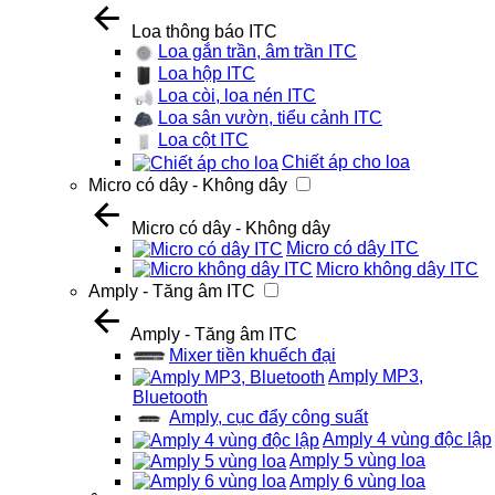
Loa thông báo ITC
Loa gắn trần, âm trần ITC
Loa hộp ITC
Loa còi, loa nén ITC
Loa sân vườn, tiểu cảnh ITC
Loa cột ITC
Chiết áp cho loa
Micro có dây - Không dây
Micro có dây - Không dây
Micro có dây ITC
Micro không dây ITC
Amply - Tăng âm ITC
Amply - Tăng âm ITC
Mixer tiền khuếch đại
Amply MP3,
Bluetooth
Amply, cục đẩy công suất
Amply 4 vùng độc lập
Amply 5 vùng loa
Amply 6 vùng loa