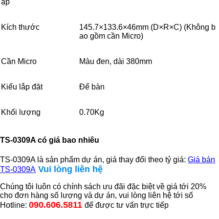
ập
Kích thước
145.7×133.6×46mm (D×R×C) (Không b
ao gồm cần Micro)
Cần Micro
Màu đen, dài 380mm
Kiểu lắp đặt
Để bàn
Khối lượng
0.70Kg
TS-0309A có giá bao nhiêu
TS-0309A là sản phẩm dự án, giá thay đổi theo tỷ giá:
Giá bán
Vui lòng liên hệ
TS-0309A
Chúng tôi luôn có chính sách ưu đãi đặc biệt về giá tới 20%
cho đơn hàng số lượng và dự án, vui lòng liên hệ tới số
090.606.5811
Hotline:
để được tư vấn trực tiếp