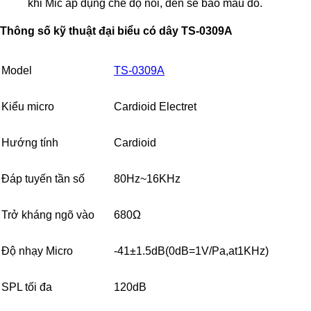
khi Mic áp dụng chế độ nói, đèn sẽ báo màu đỏ.
Thông số kỹ thuật đại biểu có dây TS-0309A
Model
TS-0309A
Kiểu micro
Cardioid Electret
Hướng tính
Cardioid
Đáp tuyến tần số
80Hz~16KHz
Trở kháng ngõ vào
680Ω
Độ nhạy Micro
-41±1.5dB(0dB=1V/Pa,at1KHz)
SPL tối đa
120dB