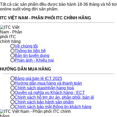
Tất cả các sản phẩm đều được bảo hành 18-36 tháng và hỗ trợ
online suốt vòng đời sản phẩm.
ITC VIỆT NAM - PHÂN PHỐI ITC CHÍNH HÃNG
Về chúng tôi
Thông tin liên hệ
Bản tin tuyển dụng
Phán ánh - Khiếu nại
HƯỚNG DẪN MUA HÀNG
Bảng giá bán lẻ ICT 2025
Hướng dẫn mua hàng và thanh toán
Chính sách giao/nhận hàng hoá
Quyền và nghĩa vụ Khách hàng - ECT
Chính sách hỗ trợ dự án, phân phối, bán lẻ
Chính sách bảo hành sản phẩm
Chính sách bảo mật thông tin khách hàng