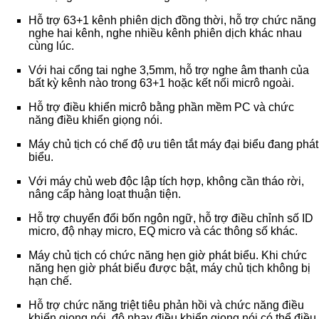
Hỗ trợ 63+1 kênh phiên dịch đồng thời, hỗ trợ chức năng
nghe hai kênh, nghe nhiều kênh phiên dịch khác nhau
cùng lúc.
Với hai cổng tai nghe 3,5mm, hỗ trợ nghe âm thanh của
bất kỳ kênh nào trong 63+1 hoặc kết nối micrô ngoài.
Hỗ trợ điều khiển micrô bằng phần mềm PC và chức
năng điều khiển giọng nói.
Máy chủ tịch có chế độ ưu tiên tắt máy đại biểu đang phát
biểu.
Với máy chủ web độc lập tích hợp, không cần tháo rời,
nâng cấp hàng loạt thuận tiện.
Hỗ trợ chuyển đổi bốn ngôn ngữ, hỗ trợ điều chỉnh số ID
micro, độ nhạy micro, EQ micro và các thông số khác.
Máy chủ tịch có chức năng hẹn giờ phát biểu. Khi chức
năng hẹn giờ phát biểu được bật, máy chủ tịch không bị
hạn chế.
Hỗ trợ chức năng triệt tiêu phản hồi và chức năng điều
khiển giọng nói, độ nhạy điều khiển giọng nói có thể điều