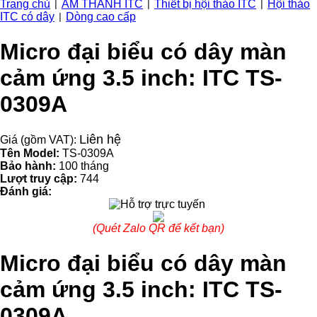
Trang chủ
ÂM THANH ITC
Thiết bị hội thảo ITC
Hội thảo
|
|
|
ITC có dây
Dòng cao cấp
|
Micro đại biểu có dây màn
cảm ứng 3.5 inch: ITC TS-
0309A
Liên hệ
Giá (gồm VAT):
Tên Model:
TS-0309A
Bảo hành:
100 tháng
Lượt truy cập:
744
Đánh giá:
(Quét Zalo QR để kết bạn)
Micro đại biểu có dây màn
cảm ứng 3.5 inch: ITC TS-
0309A