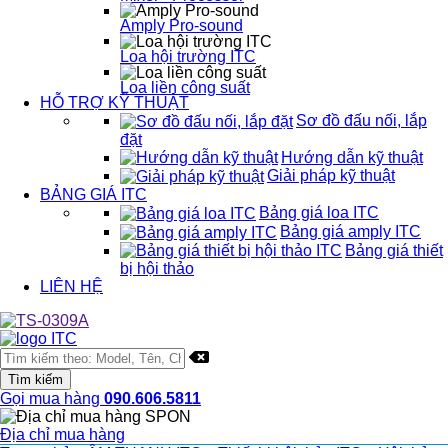
Amply Pro-sound
Loa hội trường ITC
Loa liền công suất
HỖ TRỢ KỸ THUẬT
Sơ đồ đấu nối, lắp
đặt
Hướng dẫn kỹ thuật
Giải pháp kỹ thuật
BẢNG GIÁ ITC
Bảng giá loa ITC
Bảng giá amply ITC
Bảng giá thiết
bị hội thảo
LIÊN HỆ
Gọi mua hàng
090.606.5811
Địa chỉ mua hàng