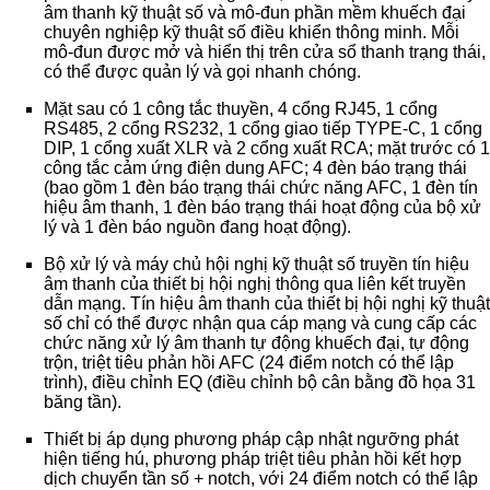
âm thanh kỹ thuật số và mô-đun phần mềm khuếch đại
chuyên nghiệp kỹ thuật số điều khiển thông minh. Mỗi
mô-đun được mở và hiển thị trên cửa sổ thanh trạng thái,
có thể được quản lý và gọi nhanh chóng.
Mặt sau có 1 công tắc thuyền, 4 cổng RJ45, 1 cổng
RS485, 2 cổng RS232, 1 cổng giao tiếp TYPE-C, 1 cổng
DIP, 1 cổng xuất XLR và 2 cổng xuất RCA; mặt trước có 1
công tắc cảm ứng điện dung AFC; 4 đèn báo trạng thái
(bao gồm 1 đèn báo trạng thái chức năng AFC, 1 đèn tín
hiệu âm thanh, 1 đèn báo trạng thái hoạt động của bộ xử
lý và 1 đèn báo nguồn đang hoạt động).
Bộ xử lý và máy chủ hội nghị kỹ thuật số truyền tín hiệu
âm thanh của thiết bị hội nghị thông qua liên kết truyền
dẫn mạng. Tín hiệu âm thanh của thiết bị hội nghị kỹ thuật
số chỉ có thể được nhận qua cáp mạng và cung cấp các
chức năng xử lý âm thanh tự động khuếch đại, tự động
trộn, triệt tiêu phản hồi AFC (24 điểm notch có thể lập
trình), điều chỉnh EQ (điều chỉnh bộ cân bằng đồ họa 31
băng tần).
Thiết bị áp dụng phương pháp cập nhật ngưỡng phát
hiện tiếng hú, phương pháp triệt tiêu phản hồi kết hợp
dịch chuyển tần số + notch, với 24 điểm notch có thể lập