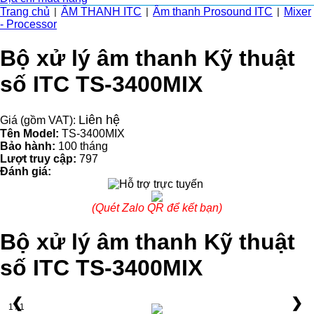
Trang chủ
ÂM THANH ITC
Âm thanh Prosound ITC
Mixer
|
|
|
- Processor
Bộ xử lý âm thanh Kỹ thuật
số ITC TS-3400MIX
Liên hệ
Giá (gồm VAT):
Tên Model:
TS-3400MIX
Bảo hành:
100 tháng
Lượt truy cập:
797
Đánh giá:
(Quét Zalo QR để kết bạn)
Bộ xử lý âm thanh Kỹ thuật
số ITC TS-3400MIX
❮
❯
1 / 1