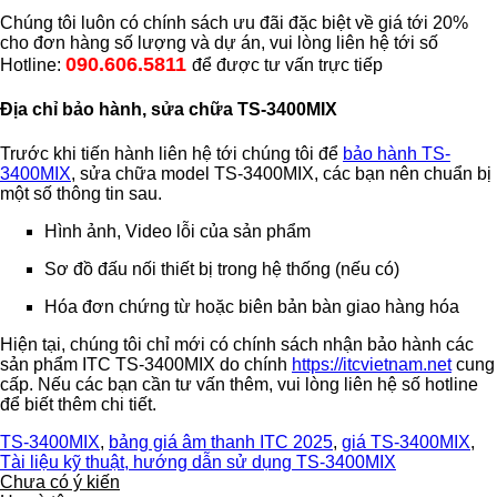
Chúng tôi luôn có chính sách ưu đãi đặc biệt về giá tới 20%
cho đơn hàng số lượng và dự án, vui lòng liên hệ tới số
090.606.5811
Hotline:
để được tư vấn trực tiếp
Địa chỉ bảo hành, sửa chữa TS-3400MIX
Trước khi tiến hành liên hệ tới chúng tôi để
bảo hành TS-
3400MIX
, sửa chữa model TS-3400MIX, các bạn nên chuẩn bị
một số thông tin sau.
Hình ảnh, Video lỗi của sản phẩm
Sơ đồ đấu nối thiết bị trong hệ thống (nếu có)
Hóa đơn chứng từ hoặc biên bản bàn giao hàng hóa
Hiện tại, chúng tôi chỉ mới có chính sách nhận bảo hành các
sản phẩm ITC TS-3400MIX do chính
https://itcvietnam.net
cung
cấp. Nếu các bạn cần tư vấn thêm, vui lòng liên hệ số hotline
để biết thêm chi tiết.
TS-3400MIX
,
bảng giá âm thanh ITC 2025
,
giá TS-3400MIX
,
Tài liệu kỹ thuật, hướng dẫn sử dụng TS-3400MIX
Chưa có ý kiến