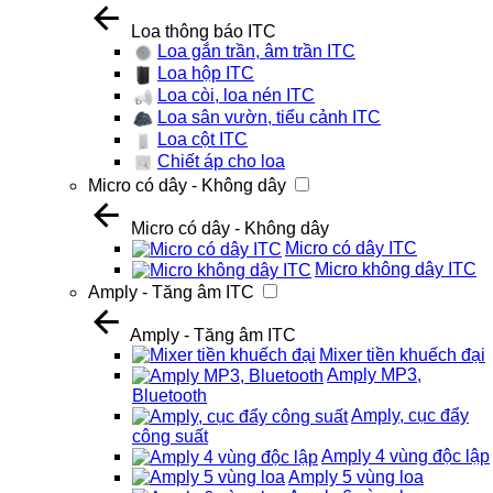
Loa thông báo ITC
Loa gắn trần, âm trần ITC
Loa hộp ITC
Loa còi, loa nén ITC
Loa sân vườn, tiểu cảnh ITC
Loa cột ITC
Chiết áp cho loa
Micro có dây - Không dây
Micro có dây - Không dây
Micro có dây ITC
Micro không dây ITC
Amply - Tăng âm ITC
Amply - Tăng âm ITC
Mixer tiền khuếch đại
Amply MP3,
Bluetooth
Amply, cục đẩy
công suất
Amply 4 vùng độc lập
Amply 5 vùng loa