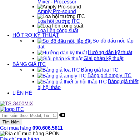
Mixer - Processor
Amply Pro-sound
Loa hội trường ITC
Loa liền công suất
HỖ TRỢ KỸ THUẬT
Sơ đồ đấu nối, lắp
đặt
Hướng dẫn kỹ thuật
Giải pháp kỹ thuật
BẢNG GIÁ ITC
Bảng giá loa ITC
Bảng giá amply ITC
Bảng giá thiết
bị hội thảo
LIÊN HỆ
Gọi mua hàng
090.606.5811
Địa chỉ mua hàng