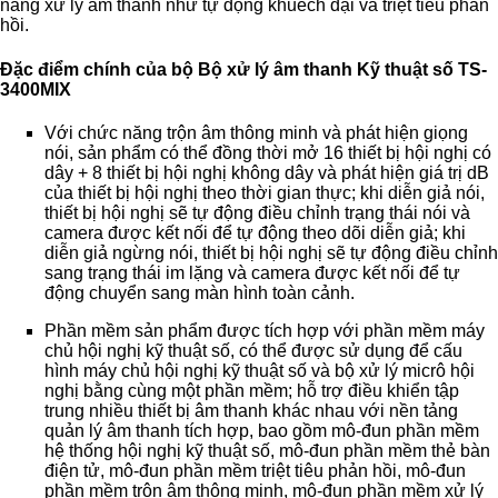
năng xử lý âm thanh như tự động khuếch đại và triệt tiêu phản
hồi.
Đặc điểm chính của bộ Bộ xử lý âm thanh Kỹ thuật số TS-
3400MIX
Với chức năng trộn âm thông minh và phát hiện giọng
nói, sản phẩm có thể đồng thời mở 16 thiết bị hội nghị có
dây + 8 thiết bị hội nghị không dây và phát hiện giá trị dB
của thiết bị hội nghị theo thời gian thực; khi diễn giả nói,
thiết bị hội nghị sẽ tự động điều chỉnh trạng thái nói và
camera được kết nối để tự động theo dõi diễn giả; khi
diễn giả ngừng nói, thiết bị hội nghị sẽ tự động điều chỉnh
sang trạng thái im lặng và camera được kết nối để tự
động chuyển sang màn hình toàn cảnh.
Phần mềm sản phẩm được tích hợp với phần mềm máy
chủ hội nghị kỹ thuật số, có thể được sử dụng để cấu
hình máy chủ hội nghị kỹ thuật số và bộ xử lý micrô hội
nghị bằng cùng một phần mềm; hỗ trợ điều khiển tập
trung nhiều thiết bị âm thanh khác nhau với nền tảng
quản lý âm thanh tích hợp, bao gồm mô-đun phần mềm
hệ thống hội nghị kỹ thuật số, mô-đun phần mềm thẻ bàn
điện tử, mô-đun phần mềm triệt tiêu phản hồi, mô-đun
phần mềm trộn âm thông minh, mô-đun phần mềm xử lý