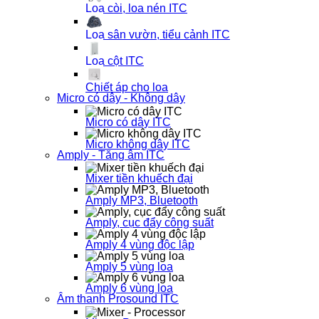
Loa còi, loa nén ITC
Loa sân vườn, tiểu cảnh ITC
Loa cột ITC
Chiết áp cho loa
Micro có dây - Không dây
Micro có dây ITC
Micro không dây ITC
Amply - Tăng âm ITC
Mixer tiền khuếch đại
Amply MP3, Bluetooth
Amply, cục đẩy công suất
Amply 4 vùng độc lập
Amply 5 vùng loa
Amply 6 vùng loa
Âm thanh Prosound ITC