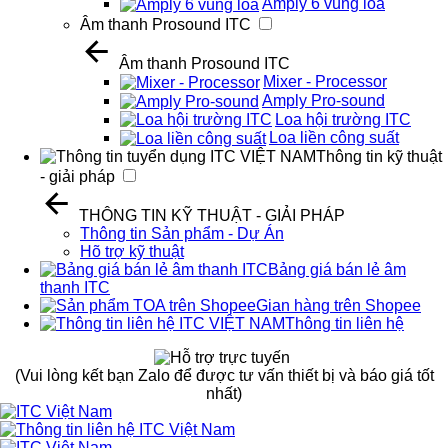
Amply 6 vùng loa
Âm thanh Prosound ITC
Âm thanh Prosound ITC
Mixer - Processor
Amply Pro-sound
Loa hội trường ITC
Loa liền công suất
Thông tin kỹ thuật
- giải pháp
THÔNG TIN KỸ THUẬT - GIẢI PHÁP
Thông tin Sản phẩm - Dự Án
Hõ trợ kỹ thuật
Bảng giá bán lẻ âm
thanh ITC
Gian hàng trên Shopee
Thông tin liên hệ
(Vui lòng kết bạn Zalo để được tư vấn thiết bị và báo giá tốt
nhất)