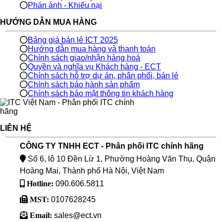
Phán ánh - Khiếu nại
HƯỚNG DẪN MUA HÀNG
Bảng giá bán lẻ ICT 2025
Hướng dẫn mua hàng và thanh toán
Chính sách giao/nhận hàng hoá
Quyền và nghĩa vụ Khách hàng - ECT
Chính sách hỗ trợ dự án, phân phối, bán lẻ
Chính sách bảo hành sản phẩm
Chính sách bảo mật thông tin khách hàng
LIÊN HỆ
CÔNG TY TNHH ECT - Phân phối ITC chính hãng
Số 6, lô 10 Đền Lừ 1, Phường Hoàng Văn Thụ, Quận
Hoàng Mai, Thành phố Hà Nội, Việt Nam
Hotline:
090.606.5811
MST:
0107628245
Email:
sales@ect.vn