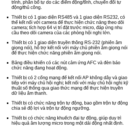
trình, phân bổ tự do các điểm động/tĩnh, chuyển đổi tự
động/thủ công.
Thiết bị có 1 giao diện RS485 và 1 giao diện RS232, có
thể kết nối với camera để thực hiện chức năng theo dõi
camera; tích hợp 64 vị trí đặt trước micro, đáp ứng nhu
cầu theo dõi camera của các phòng hội nghị lớn.
Thiết bị có 1 giao diện truyền thông RS-232 (phiên âm
giọng nói), hỗ trợ kết nối với máy chủ phiên âm giọng nói
để thực hiện chức năng phiên âm giọng nói.
Bảng điều khiển có các nút cảm ứng AFC và đèn báo
chức năng đang hoạt động.
Thiết bị có 2 cổng mạng để kết nối AP không dây và giao
tiếp với máy chủ hội nghị; kết nối với máy chủ hội nghị kỹ
thuật số thông qua giao thức mạng để thực hiện truyền
dữ liệu âm thanh.
Thiết bị có chức năng trộn tự động, bao gồm trộn tự động
chia sẻ độ lợi và trộn tự động ngưỡng.
Thiết bị có chức năng khuếch đại tự động, giúp duy trì
hiệu quả âm lượng micro trong một dải động nhất định.