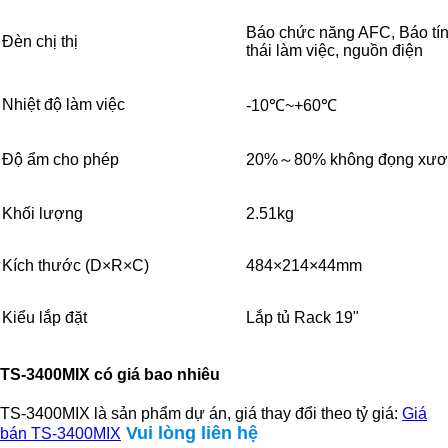
Báo chức năng AFC, Báo tín
Đèn chị thị
thái làm việc, nguồn điện
Nhiệt độ làm việc
-10℃~+60℃
Độ ẩm cho phép
20%～80% không đọng xươ
Khối lượng
2.51kg
Kích thước (D×R×C)
484×214×44mm
Kiểu lắp đặt
Lắp tủ Rack 19"
TS-3400MIX có giá bao nhiêu
TS-3400MIX là sản phẩm dự án, giá thay đổi theo tỷ giá:
Giá
Vui lòng liên hệ
bán TS-3400MIX