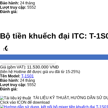
Bảo hành:
24 tháng
Lượt truy cập:
5552
Đánh giá:
Bộ tiền khuếch đại ITC: T-1S
❮
1 / 1
11.530.000 VNĐ
Giá (gồm VAT):
(liên hệ Hotline để được giá ưu đãi từ 15-25%)
Tên Model:
T-1S01
Bảo hành:
24 tháng
Lượt truy cập:
5552
Đánh giá:
TÀI LIỆU KỸ THUẬT, HƯỚNG DẪN SỬ D
Click vào ICON để download