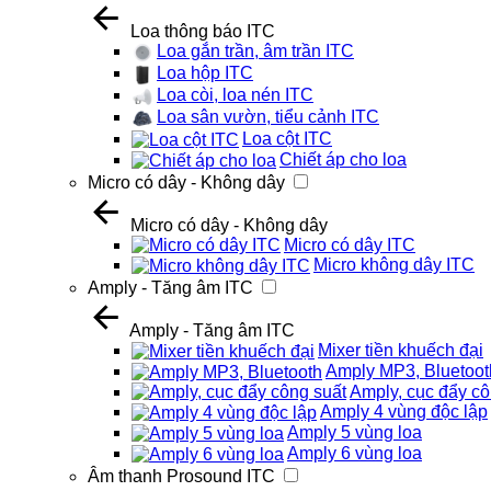
Loa thông báo ITC
Loa gắn trần, âm trần ITC
Loa hộp ITC
Loa còi, loa nén ITC
Loa sân vườn, tiểu cảnh ITC
Loa cột ITC
Chiết áp cho loa
Micro có dây - Không dây
Micro có dây - Không dây
Micro có dây ITC
Micro không dây ITC
Amply - Tăng âm ITC
Amply - Tăng âm ITC
Mixer tiền khuếch đại
Amply MP3, Bluetoot
Amply, cục đẩy cô
Amply 4 vùng độc lập
Amply 5 vùng loa
Amply 6 vùng loa
Âm thanh Prosound ITC