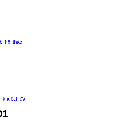
t
bị hội thảo
ền khuếch đại
01