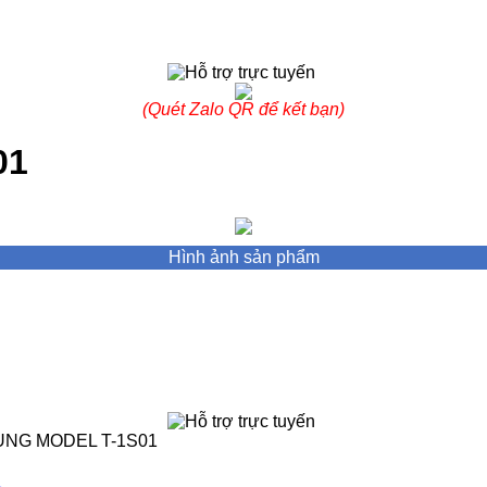
(Quét Zalo QR để kết bạn)
01
Hình ảnh sản phẩm
ỤNG MODEL T-1S01