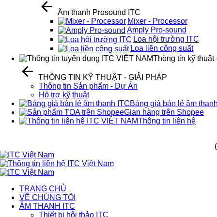
Âm thanh Prosound ITC
Mixer - Processor
Amply Pro-sound
Loa hội trường ITC
Loa liền công suất
Thông tin kỹ thuật 
THÔNG TIN KỸ THUẬT - GIẢI PHÁP
Thông tin Sản phẩm - Dự Án
Hõ trợ kỹ thuật
Bảng giá bán lẻ âm than
Gian hàng trên Shopee
Thông tin liên hệ
TRANG CHỦ
VỀ CHÚNG TÔI
ÂM THANH ITC
Thiết bị hội thảo ITC