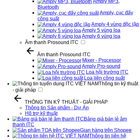
Amply MP3,
Bluetooth
Amply, cục đẩy
công suất
Amply 4 vùng độc lập
Amply 5 vùng loa
Amply 6 vùng loa
Âm thanh Prosound ITC
Âm thanh Prosound ITC
Mixer - Processor
Amply Pro-sound
Loa hội trường ITC
Loa liền công suất
Thông tin kỹ thuật
- giải pháp
THÔNG TIN KỸ THUẬT - GIẢI PHÁP
Thông tin Sản phẩm - Dự Án
Hõ trợ kỹ thuật
Bảng giá bán lẻ âm
thanh ITC
Gian hàng trên Shopee
Thông tin liên hệ