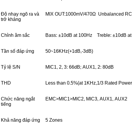
Độ nhạy ngõ ra và
MIX OUT:1000mV/470Ω Unbalanced RCA
trở kháng
Chỉnh âm sắc
Bass: ±10dB at 100Hz Treble: ±10dB a
Tần số đáp ứng
50~16KHz(+1dB,-3dB)
Tỷ lệ S/N
MIC1, 2, 3: 66dB; AUX1, 2: 80dB
THD
Less than 0.5%(at 1KHz,1/3 Rated Power
Chức năng ngắt
EMC>MIC1>MIC2, MIC3, AUX1, AUX2
tiếng
Khả năng đáp ứng
5 Zones