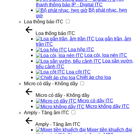
thanh thông báo IP - Digital ITC
Bộ phát nhạc, hẹn
giờ
Loa thông báo ITC
Loa thông báo ITC
Loa gắn trần, âm
trần ITC
Loa hộp ITC
Loa còi, loa nén ITC
Loa sân vườn,
tiểu cảnh ITC
Loa cột ITC
Chiết áp cho loa
Micro có dây - Không dây
Micro có dây - Không dây
Micro có dây ITC
Micro không dây ITC
Amply - Tăng âm ITC
Amply - Tăng âm ITC
Mixer tiền khuếch đại