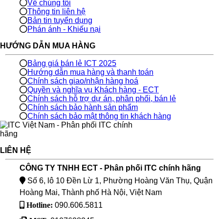
Về chúng tôi
Thông tin liên hệ
Bản tin tuyển dụng
Phán ánh - Khiếu nại
HƯỚNG DẪN MUA HÀNG
Bảng giá bán lẻ ICT 2025
Hướng dẫn mua hàng và thanh toán
Chính sách giao/nhận hàng hoá
Quyền và nghĩa vụ Khách hàng - ECT
Chính sách hỗ trợ dự án, phân phối, bán lẻ
Chính sách bảo hành sản phẩm
Chính sách bảo mật thông tin khách hàng
LIÊN HỆ
CÔNG TY TNHH ECT - Phân phối ITC chính hãng
Số 6, lô 10 Đền Lừ 1, Phường Hoàng Văn Thụ, Quận
Hoàng Mai, Thành phố Hà Nội, Việt Nam
Hotline:
090.606.5811