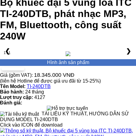
Bộ khuếc đại 5 vùng loa ITC
TI-240DTB, phát nhạc MP3,
FM, Bluettooth, công suất
240W
❮
❯
1 / 1
Hình ảnh sản phẩm
18.345.000 VNĐ
Giá (gồm VAT):
(liên hệ Hotline để được giá ưu đãi từ 15-25%)
Tên Model:
TI-240DTB
Bảo hành:
24 tháng
Lượt truy cập:
4127
Đánh giá:
TÀI LIỆU KỸ THUẬT, HƯỚNG DẪN SỬ
DỤNG MODEL TI-240DTB
Click vào ICON để download