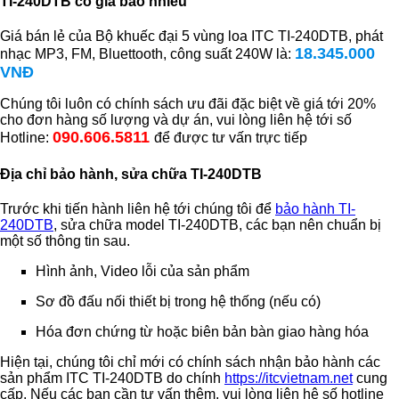
TI-240DTB có giá bao nhiêu
Giá bán lẻ của Bộ khuếc đại 5 vùng loa ITC TI-240DTB, phát
18.345.000
nhạc MP3, FM, Bluettooth, công suất 240W là:
VNĐ
Chúng tôi luôn có chính sách ưu đãi đặc biệt về giá tới 20%
cho đơn hàng số lượng và dự án, vui lòng liên hệ tới số
090.606.5811
Hotline:
để được tư vấn trực tiếp
Địa chỉ bảo hành, sửa chữa TI-240DTB
Trước khi tiến hành liên hệ tới chúng tôi để
bảo hành TI-
240DTB
, sửa chữa model TI-240DTB, các bạn nên chuẩn bị
một số thông tin sau.
Hình ảnh, Video lỗi của sản phẩm
Sơ đồ đấu nối thiết bị trong hệ thống (nếu có)
Hóa đơn chứng từ hoặc biên bản bàn giao hàng hóa
Hiện tại, chúng tôi chỉ mới có chính sách nhận bảo hành các
sản phẩm ITC TI-240DTB do chính
https://itcvietnam.net
cung
cấp. Nếu các bạn cần tư vấn thêm, vui lòng liên hệ số hotline