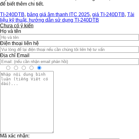
để biết thêm chi tiết.
TI-240DTB
,
bảng giá âm thanh ITC 2025
,
giá TI-240DTB
,
Tài
liệu kỹ thuật, hướng dẫn sử dụng TI-240DTB
Chưa có ý kiến
Họ và tên
Điện thoại liên hệ
Địa chỉ Email
Mã xác nhận: