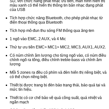
SD, với chức năng phát nhạc ưu tiên, màn hình hiển thị
màu xanh có thể hiển thị thông tin bản nhạc đạng phát
của USB
Tích hợp chức năng Bluetooth, cho phép phát nhạc từ
điện thoại thông qua Bluetooth
Tích hợp mô-đun thu sóng FM thông qua ăng-ten
1 ngõ vào EMC, 2 AUX, và 4 Mic
Thứ tự ưu tiên EMC> MIC1> MIC2, MIC3, AUX1, AUX2.
Có núm chỉnh âm lượng cho từng ngõ vào, có núm điều
chỉnh ngõ ra tổng, điều chỉnh treble-bass và chỉnh âm
lượng
Mỗi 5 zones ra đều có phím và đèn hiển thị riêng biệt, và
có thể chọn riêng biệt.
Thiết bị được trang bị đèn báo trạng thái, báo quá tại và
mức tín hiệu.
Thiết bị có cơ chế bảo vệ quá công suất, quá nhiệt và
ngắn mạch