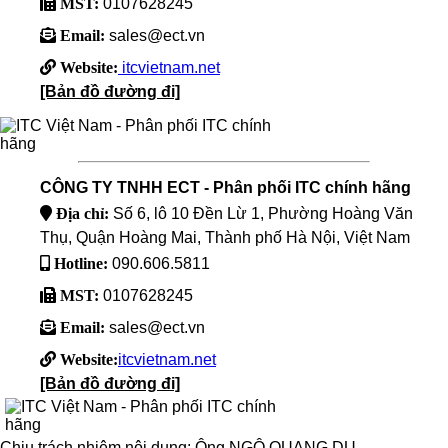
MST:
0107628245
Email:
sales@ect.vn
Website:
itcvietnam.net
[Bản đồ đường đi]
CÔNG TY TNHH ECT - Phân phối ITC chính hãng
Địa chỉ:
Số 6, lô 10 Đền Lừ 1, Phường Hoàng Văn
Thụ, Quận Hoàng Mai, Thành phố Hà Nội, Việt Nam
Hotline:
090.606.5811
MST:
0107628245
Email:
sales@ect.vn
Website:
itcvietnam.net
[Bản đồ đường đi]
Chịu trách nhiệm nội dung: Ông NGÔ QUANG DU