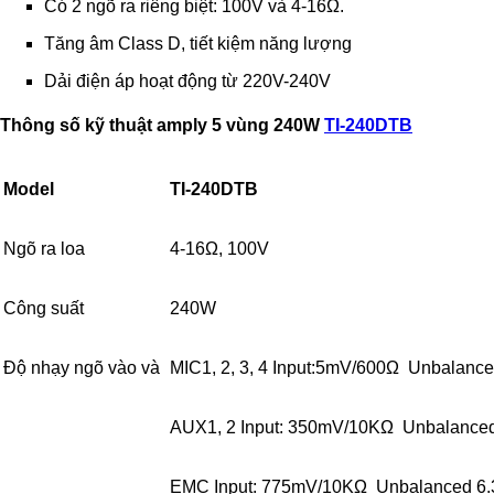
Có 2 ngõ ra riêng biệt: 100V và 4-16Ω.
Tăng âm Class D, tiết kiệm năng lượng
Dải điện áp hoạt động từ 220V-240V
Thông số kỹ thuật amply 5 vùng 240W
TI-240DTB
Model
TI-240DTB
Ngõ ra loa
4-16Ω, 100V
Công suất
240W
Độ nhạy ngõ vào và
MIC1, 2, 3, 4 Input:5mV/600Ω Unbalance
AUX1, 2 Input: 350mV/10KΩ Unbalance
EMC Input: 775mV/10KΩ Unbalanced 6.3