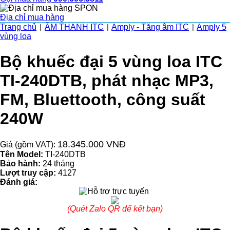
Địa chỉ mua hàng
Trang chủ
ÂM THANH ITC
Amply - Tăng âm ITC
Amply 5
|
|
|
vùng loa
Bộ khuếc đại 5 vùng loa ITC
TI-240DTB, phát nhạc MP3,
FM, Bluettooth, công suất
240W
18.345.000 VNĐ
Giá (gồm VAT):
Tên Model:
TI-240DTB
Bảo hành:
24 tháng
Lượt truy cập:
4127
Đánh giá:
(Quét Zalo QR để kết bạn)