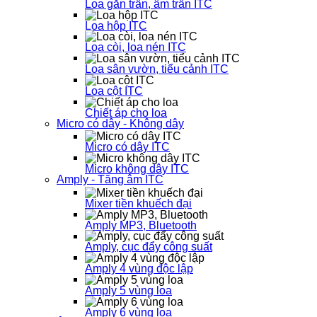
Loa gắn trần, âm trần ITC
Loa hộp ITC
Loa còi, loa nén ITC
Loa sân vườn, tiểu cảnh ITC
Loa cột ITC
Chiết áp cho loa
Micro có dây - Không dây
Micro có dây ITC
Micro không dây ITC
Amply - Tăng âm ITC
Mixer tiền khuếch đại
Amply MP3, Bluetooth
Amply, cục đẩy công suất
Amply 4 vùng độc lập
Amply 5 vùng loa
Amply 6 vùng loa