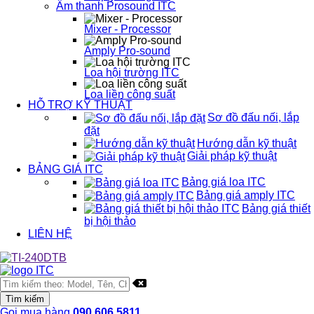
Âm thanh Prosound ITC
Mixer - Processor
Amply Pro-sound
Loa hội trường ITC
Loa liền công suất
HỖ TRỢ KỸ THUẬT
Sơ đồ đấu nối, lắp
đặt
Hướng dẫn kỹ thuật
Giải pháp kỹ thuật
BẢNG GIÁ ITC
Bảng giá loa ITC
Bảng giá amply ITC
Bảng giá thiết
bị hội thảo
LIÊN HỆ
Gọi mua hàng
090.606.5811