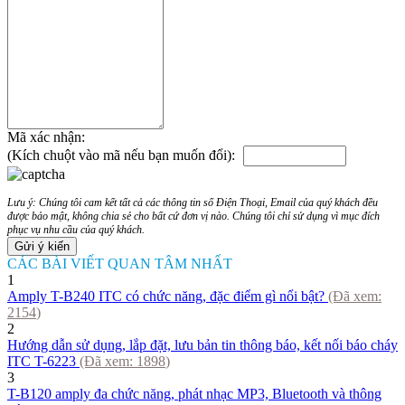
Mã xác nhận:
(Kích chuột vào mã nếu bạn muốn đổi):
Lưu ý: Chúng tôi cam kết tất cả các thông tin số Điện Thoại, Email của quý khách đều
được bảo mật, không chia sẻ cho bất cứ đơn vị nào. Chúng tôi chỉ sử dụng vì mục đích
phục vụ nhu cầu của quý khách.
CÁC BÀI VIẾT QUAN TÂM NHẤT
1
Amply T-B240 ITC có chức năng, đặc điểm gì nổi bật?
(Đã xem:
2154
)
2
Hướng dẫn sử dụng, lắp đặt, lưu bản tin thông báo, kết nối báo cháy
ITC T-6223
(Đã xem:
1898
)
3
T-B120 amply đa chức năng, phát nhạc MP3, Bluetooth và thông