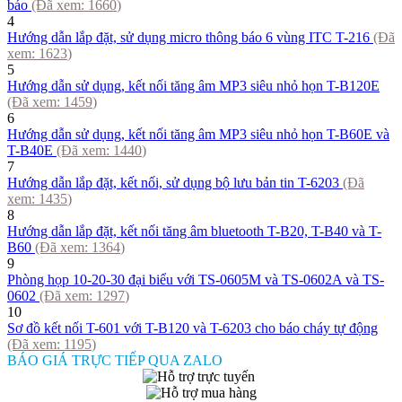
báo
(Đã xem:
1660
)
4
Hướng dẫn lắp đặt, sử dụng micro thông báo 6 vùng ITC T-216
(Đã
xem:
1623
)
5
Hướng dẫn sử dụng, kết nối tăng âm MP3 siêu nhỏ họn T-B120E
(Đã xem:
1459
)
6
Hướng dẫn sử dụng, kết nối tăng âm MP3 siêu nhỏ họn T-B60E và
T-B40E
(Đã xem:
1440
)
7
Hướng dẫn lắp đặt, kết nối, sử dụng bộ lưu bản tin T-6203
(Đã
xem:
1435
)
8
Hướng dẫn lắp đặt, kết nối tăng âm bluetooth T-B20, T-B40 và T-
B60
(Đã xem:
1364
)
9
Phòng họp 10-20-30 đại biểu với TS-0605M và TS-0602A và TS-
0602
(Đã xem:
1297
)
10
Sơ đồ kết nối T-601 với T-B120 và T-6203 cho báo cháy tự động
(Đã xem:
1195
)
BÁO GIÁ TRỰC TIẾP QUA ZALO