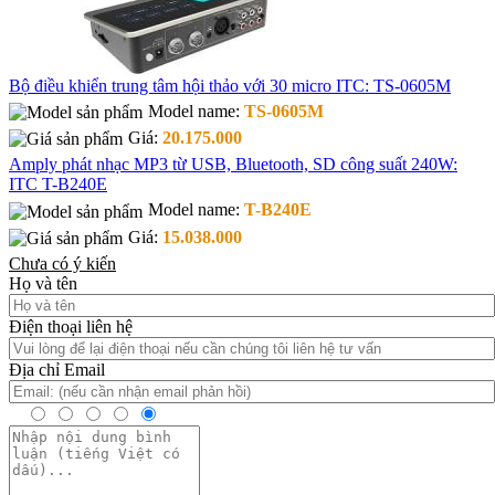
Bộ điều khiển trung tâm hội thảo với 30 micro ITC: TS-0605M
Model name:
TS-0605M
Giá:
20.175.000
Amply phát nhạc MP3 từ USB, Bluetooth, SD công suất 240W:
ITC T-B240E
Model name:
T-B240E
Giá:
15.038.000
Chưa có ý kiến
Họ và tên
Điện thoại liên hệ
Địa chỉ Email