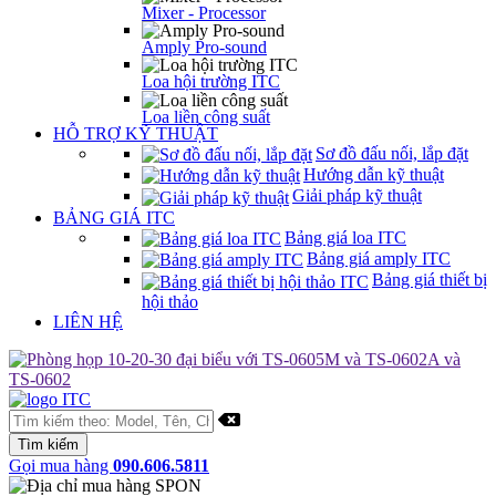
Mixer - Processor
Amply Pro-sound
Loa hội trường ITC
Loa liền công suất
HỖ TRỢ KỸ THUẬT
Sơ đồ đấu nối, lắp đặt
Hướng dẫn kỹ thuật
Giải pháp kỹ thuật
BẢNG GIÁ ITC
Bảng giá loa ITC
Bảng giá amply ITC
Bảng giá thiết bị
hội thảo
LIÊN HỆ
Gọi mua hàng
090.606.5811