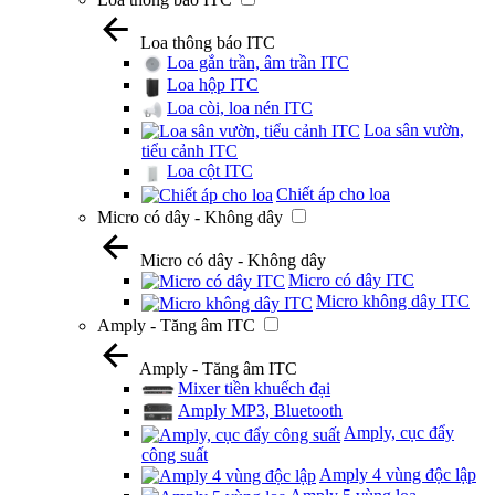
Loa thông báo ITC
Loa gắn trần, âm trần ITC
Loa hộp ITC
Loa còi, loa nén ITC
Loa sân vườn,
tiểu cảnh ITC
Loa cột ITC
Chiết áp cho loa
Micro có dây - Không dây
Micro có dây - Không dây
Micro có dây ITC
Micro không dây ITC
Amply - Tăng âm ITC
Amply - Tăng âm ITC
Mixer tiền khuếch đại
Amply MP3, Bluetooth
Amply, cục đẩy
công suất
Amply 4 vùng độc lập