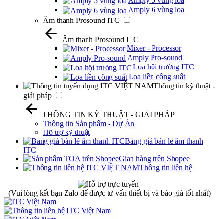
Amply 5 vùng loa
Amply 6 vùng loa
Âm thanh Prosound ITC
Âm thanh Prosound ITC
Mixer - Processor
Amply Pro-sound
Loa hội trường ITC
Loa liền công suất
Thông tin kỹ thuật -
giải pháp
THÔNG TIN KỸ THUẬT - GIẢI PHÁP
Thông tin Sản phẩm - Dự Án
Hõ trợ kỹ thuật
Bảng giá bán lẻ âm thanh
ITC
Gian hàng trên Shopee
Thông tin liên hệ
(Vui lòng kết bạn Zalo để được tư vấn thiết bị và báo giá tốt nhất)