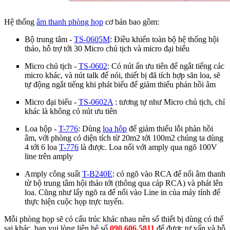
Hệ thống
âm thanh phòng họp
cơ bản bao gồm:
Bộ trung tâm -
TS-0605M
: Điều khiển toàn bộ hệ thống hội
thảo, hỗ trợ tới 30 Micro chủ tịch và micro đại biểu
Micro chủ tịch -
TS-0602
: Có nút ấn ưu tiên để ngắt tiếng các
micro khác, và nút talk để nói, thiết bị đã tích hợp săn loa, sẽ
tự động ngắt tiếng khi phát biểu để giảm thiểu phản hồi âm
Micro
đại biểu
-
TS-0602A
: tương tự như Micro chủ tịch, chỉ
khác là không có nút ưu tiên
Loa hộp -
T-776
: Dùng
loa hộp
để giảm thiểu lỗi phàn hồi
âm, với phòng có diện tích từ 20m2 tới 100m2 chúng ta dùng
4 tới 6 loa
T-776
là được. Loa nối với amply qua ngõ 100V
line trên amply
Amply công suất
T-B240E
: có ngõ vào RCA để nối âm thanh
từ bộ trung tâm hội thảo tới (thông qua cáp RCA) và phát lên
loa. Cũng như lấy ngõ ra để nối vào Line in của máy tính để
thực hiện cuộc họp trực tuyến.
Mỗi phòng họp sẽ có cấu trúc khác nhau nên số thiết bị dùng có thể
sai khác, bạn vui lòng liên hệ số
090.606.5811
để được tư vấn và hỗ