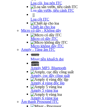
Loa còi, loa nén ITC
Loa sân vườn, tiểu cảnh ITC
Loa cột ITC
Chiết áp cho loa
Micro có dây - Không dây
Micro có dây ITC
Micro không dây ITC
Amply - Tăng âm ITC
Mixer tiền khuếch đại
Amply MP3, Bluetooth
Amply, cục đẩy công suất
Amply 4 vùng độc lập
Amply 5 vùng loa
Amply 6 vùng loa
Âm thanh Prosound ITC