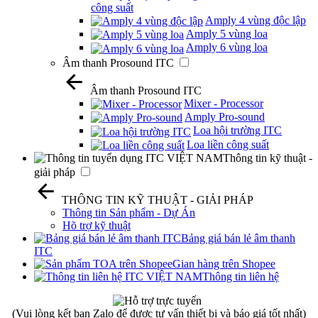
công suất
Amply 4 vùng độc lập
Amply 5 vùng loa
Amply 6 vùng loa
Âm thanh Prosound ITC
Âm thanh Prosound ITC
Mixer - Processor
Amply Pro-sound
Loa hội trường ITC
Loa liền công suất
Thông tin kỹ thuật -
giải pháp
THÔNG TIN KỸ THUẬT - GIẢI PHÁP
Thông tin Sản phẩm - Dự Án
Hõ trợ kỹ thuật
Bảng giá bán lẻ âm thanh
ITC
Gian hàng trên Shopee
Thông tin liên hệ
(Vui lòng kết bạn Zalo để được tư vấn thiết bị và báo giá tốt nhất)