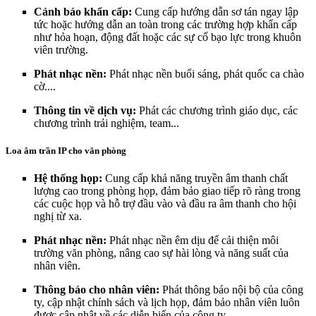
Cảnh báo khẩn cấp:
Cung cấp hướng dẫn sơ tán ngay lập
tức hoặc hướng dẫn an toàn trong các trường hợp khẩn cấp
như hỏa hoạn, động đất hoặc các sự cố bạo lực trong khuôn
viên trường.
Phát nhạc nền:
Phát nhạc nền buổi sáng, phát quốc ca chào
cờ....
Thông tin về dịch vụ:
Phát các chương trình giáo dục, các
chương trình trải nghiệm, team...
Loa âm trần IP cho văn phòng
Hệ thống họp:
Cung cấp khả năng truyền âm thanh chất
lượng cao trong phòng họp, đảm bảo giao tiếp rõ ràng trong
các cuộc họp và hỗ trợ đầu vào và đầu ra âm thanh cho hội
nghị từ xa.
Phát nhạc nền:
Phát nhạc nền êm dịu để cải thiện môi
trường văn phòng, nâng cao sự hài lòng và năng suất của
nhân viên.
Thông báo cho nhân viên:
Phát thông báo nội bộ của công
ty, cập nhật chính sách và lịch họp, đảm bảo nhân viên luôn
được cập nhật về các diễn biến của công ty.