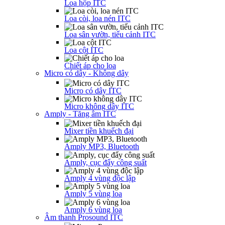
Loa hộp ITC
Loa còi, loa nén ITC
Loa sân vườn, tiểu cảnh ITC
Loa cột ITC
Chiết áp cho loa
Micro có dây - Không dây
Micro có dây ITC
Micro không dây ITC
Amply - Tăng âm ITC
Mixer tiền khuếch đại
Amply MP3, Bluetooth
Amply, cục đẩy công suất
Amply 4 vùng độc lập
Amply 5 vùng loa
Amply 6 vùng loa
Âm thanh Prosound ITC