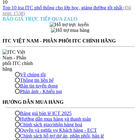
10
Top 10 loa ITC phổ thông cho lớp học, giảng đường tốt nhất
(Đã
xem:
1538
)
BÁO GIÁ TRỰC TIẾP QUA ZALO
ITC VIỆT NAM - PHÂN PHỐI ITC CHÍNH HÃNG
Về chúng tôi
Thông tin liên hệ
Bản tin tuyển dụng
Phán ánh - Khiếu nại
HƯỚNG DẪN MUA HÀNG
Bảng giá bán lẻ ICT 2025
Hướng dẫn mua hàng và thanh toán
Chính sách giao/nhận hàng hoá
Quyền và nghĩa vụ Khách hàng - ECT
Chính sách hỗ trợ dự án, phân phối, bán lẻ