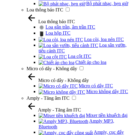
Bộ phát nhạc, hẹn giờ
Loa thông báo ITC
Loa thông báo ITC
Loa gắn trần, âm trần ITC
Loa hộp ITC
Loa còi, loa nén ITC
Loa sân vườn,
tiểu cảnh ITC
Loa cột ITC
Chiết áp cho loa
Micro có dây - Không dây
Micro có dây - Không dây
Micro có dây ITC
Micro không dây ITC
Amply - Tăng âm ITC
Amply - Tăng âm ITC
Mixer tiền khuếch đại
Amply MP3,
Bluetooth
Amply, cục đẩy