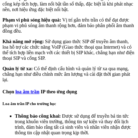
cổng kép tích hợp, làm nổi bật tần số thấp, đặc biệt là khi phát nhạc
nền, nơi hiệu ứng đặc biệt nổi bật.
Phạm vi phủ sóng hiệu quả:
Vị trí gắn trên trần có thể đạt được
phạm vi phủ sóng âm thanh rộng hơn, đảm bảo phân phối âm thanh
đồng đều.
Khả năng mở rộng:
Sử dụng giao thức SIP để truyền âm thanh,
loa hỗ trợ các chức năng VoIP (Giao thức thoại qua Internet) và có
thể tích hợp liền mạch với các thiết bị SIP khác, chẳng hạn như điện
thoại SIP và cổng SIP.
Quản lý từ xa:
Có thể định cấu hình và quản lý từ xa qua mạng,
chẳng hạn như điều chỉnh mức âm lượng và cài đặt thời gian phát
lại.
Chọn
loa âm trần
IP theo ứng dụng
Loa âm trần IP cho trường học
Thông báo công khai:
Được sử dụng để truyền bá tin tức
trong khuôn viên trường, thông tin sự kiện và thay đổi lịch
trình, đảm bảo rằng tất cả sinh viên và nhân viên nhận được
thông tin cập nhật quan trọng kịp thời.