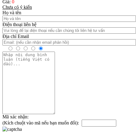
Giá:
0
Chưa có ý kiến
Họ và tên
Điện thoại liên hệ
Địa chỉ Email
Mã xác nhận:
(Kích chuột vào mã nếu bạn muốn đổi):