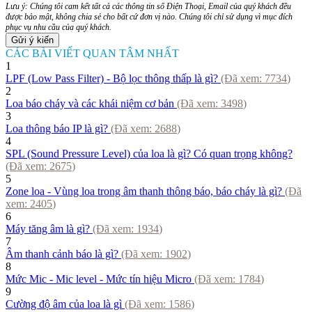
Lưu ý: Chúng tôi cam kết tất cả các thông tin số Điện Thoại, Email của quý khách đều
được bảo mật, không chia sẻ cho bất cứ đơn vị nào. Chúng tôi chỉ sử dụng vì mục đích
phục vụ nhu cầu của quý khách.
CÁC BÀI VIẾT QUAN TÂM NHẤT
1
LPF (Low Pass Filter) - Bộ lọc thông thấp là gì?
(Đã xem:
7734
)
2
Loa báo cháy và các khái niệm cơ bản
(Đã xem:
3498
)
3
Loa thông báo IP là gì?
(Đã xem:
2688
)
4
SPL (Sound Pressure Level) của loa là gì? Có quan trọng không?
(Đã xem:
2675
)
5
Zone loa - Vùng loa trong âm thanh thông báo, báo cháy là gì?
(Đã
xem:
2405
)
6
Máy tăng âm là gì?
(Đã xem:
1934
)
7
Âm thanh cảnh báo là gì?
(Đã xem:
1902
)
8
Mức Mic - Mic level - Mức tín hiệu Micro
(Đã xem:
1784
)
9
Cường độ âm của loa là gì
(Đã xem:
1586
)