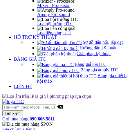
Mixer - Processor
Amply Pro-sound
Loa hội trường ITC
Loa liền công suất
HỖ TRỢ KỸ THUẬT
Sơ đồ đấu nối, lắp đặt
Hướng dẫn kỹ thuật
Giải pháp kỹ thuật
BẢNG GIÁ ITC
Bảng giá loa ITC
Bảng giá amply ITC
Bảng giá thiết bị
hội thảo
LIÊN HỆ
Gọi mua hàng
090.606.5811
Địa chỉ mua hàng