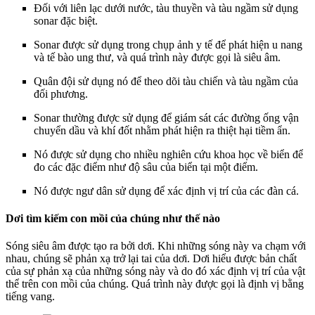
Đối với liên lạc dưới nước, tàu thuyền và tàu ngầm sử dụng
sonar đặc biệt.
Sonar được sử dụng trong chụp ảnh y tế để phát hiện u nang
và tế bào ung thư, và quá trình này được gọi là siêu âm.
Quân đội sử dụng nó để theo dõi tàu chiến và tàu ngầm của
đối phương.
Sonar thường được sử dụng để giám sát các đường ống vận
chuyển dầu và khí đốt nhằm phát hiện ra thiệt hại tiềm ẩn.
Nó được sử dụng cho nhiều nghiên cứu khoa học về biển để
đo các đặc điểm như độ sâu của biển tại một điểm.
Nó được ngư dân sử dụng để xác định vị trí của các đàn cá.
Dơi tìm kiếm con mồi của chúng như thế nào
Sóng siêu âm được tạo ra bởi dơi. Khi những sóng này va chạm với
nhau, chúng sẽ phản xạ trở lại tai của dơi. Dơi hiểu được bản chất
của sự phản xạ của những sóng này và do đó xác định vị trí của vật
thể trên con mồi của chúng. Quá trình này được gọi là định vị bằng
tiếng vang.