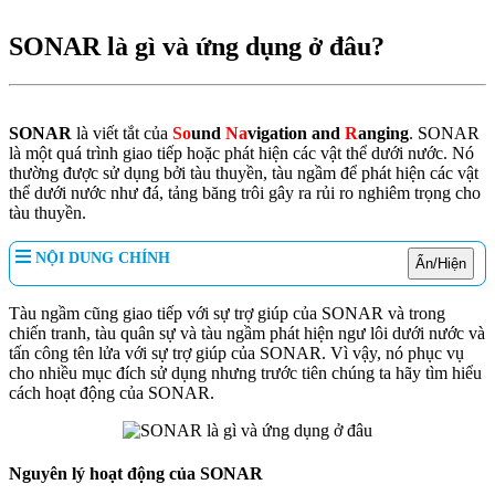
SONAR là gì và ứng dụng ở đâu?
SONAR
là viết tắt của
S
o
und
N
a
vigation and
R
anging
. SONAR
là một quá trình giao tiếp hoặc phát hiện các vật thể dưới nước. Nó
thường được sử dụng bởi tàu thuyền, tàu ngầm để phát hiện các vật
thể dưới nước như đá, tảng băng trôi gây ra rủi ro nghiêm trọng cho
tàu thuyền.
NỘI DUNG CHÍNH
Ẩn/Hiện
Tàu ngầm cũng giao tiếp với sự trợ giúp của SONAR và trong
chiến tranh, tàu quân sự và tàu ngầm phát hiện ngư lôi dưới nước và
tấn công tên lửa với sự trợ giúp của SONAR. Vì vậy, nó phục vụ
cho nhiều mục đích sử dụng nhưng trước tiên chúng ta hãy tìm hiểu
cách hoạt động của SONAR.
Nguyên lý hoạt động của SONAR