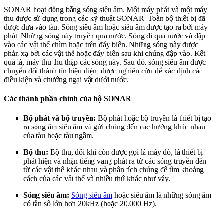
SONAR hoạt động bằng sóng siêu âm. Một máy phát và một máy
thu được sử dụng trong các kỹ thuật SONAR. Toàn bộ thiết bị đã
được đưa vào tàu. Sóng siêu âm hoặc siêu âm được tạo ra bởi máy
phát. Những sóng này truyền qua nước. Sóng đi qua nước và đập
vào các vật thể chìm hoặc trên đáy biển. Những sóng này được
phản xạ bởi các vật thể hoặc đáy biển sau khi chúng đập vào. Kết
quả là, máy thu thu thập các sóng này. Sau đó, sóng siêu âm được
chuyển đổi thành tín hiệu điện, được nghiên cứu để xác định các
điều kiện và chướng ngại vật dưới nước.
Các thành phần chính của bộ SONAR
Bộ phát và bộ truyền:
Bộ phát hoặc bộ truyền là thiết bị tạo
ra sóng âm siêu âm và gửi chúng đến các hướng khác nhau
của tàu hoặc tàu ngầm.
Bộ thu:
Bộ thu, đôi khi còn được gọi là máy dò, là thiết bị
phát hiện và nhận tiếng vang phát ra từ các sóng truyền đến
từ các vật thể khác nhau và phân tích chúng để tìm khoảng
cách của các vật thể và nhiều thứ khác như vậy.
Sóng siêu âm:
Sóng siêu âm
hoặc siêu âm là những sóng âm
có tần số lớn hơn 20kHz (hoặc 20.000 Hz).