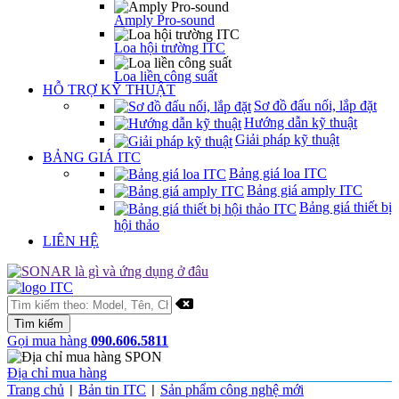
Amply Pro-sound
Loa hội trường ITC
Loa liền công suất
HỖ TRỢ KỸ THUẬT
Sơ đồ đấu nối, lắp đặt
Hướng dẫn kỹ thuật
Giải pháp kỹ thuật
BẢNG GIÁ ITC
Bảng giá loa ITC
Bảng giá amply ITC
Bảng giá thiết bị
hội thảo
LIÊN HỆ
Gọi mua hàng
090.606.5811
Địa chỉ mua hàng
Trang chủ
Bản tin ITC
Sản phẩm công nghệ mới
|
|