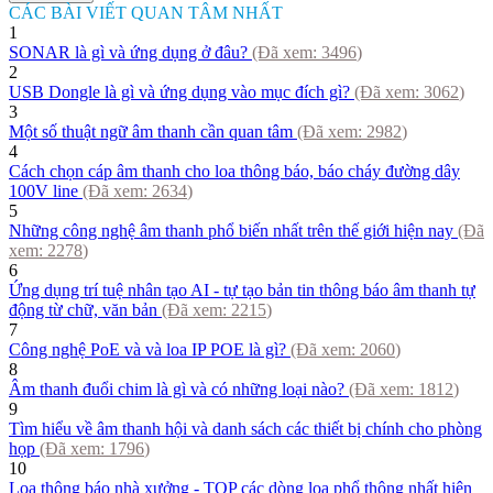
CÁC BÀI VIẾT QUAN TÂM NHẤT
1
SONAR là gì và ứng dụng ở đâu?
(Đã xem:
3496
)
2
USB Dongle là gì và ứng dụng vào mục đích gì?
(Đã xem:
3062
)
3
Một số thuật ngữ âm thanh cần quan tâm
(Đã xem:
2982
)
4
Cách chọn cáp âm thanh cho loa thông báo, báo cháy đường dây
100V line
(Đã xem:
2634
)
5
Những công nghệ âm thanh phổ biến nhất trên thế giới hiện nay
(Đã
xem:
2278
)
6
Ứng dụng trí tuệ nhân tạo AI - tự tạo bản tin thông báo âm thanh tự
động từ chữ, văn bản
(Đã xem:
2215
)
7
Công nghệ PoE và và loa IP POE là gì?
(Đã xem:
2060
)
8
Âm thanh đuổi chim là gì và có những loại nào?
(Đã xem:
1812
)
9
Tìm hiểu về âm thanh hội và danh sách các thiết bị chính cho phòng
họp
(Đã xem:
1796
)
10
Loa thông báo nhà xưởng - TOP các dòng loa phổ thông nhất hiện