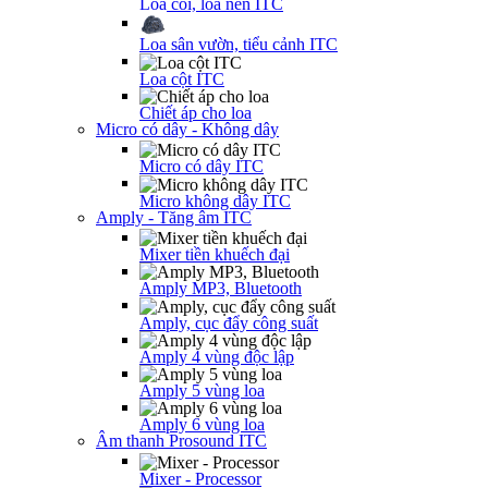
Loa còi, loa nén ITC
Loa sân vườn, tiểu cảnh ITC
Loa cột ITC
Chiết áp cho loa
Micro có dây - Không dây
Micro có dây ITC
Micro không dây ITC
Amply - Tăng âm ITC
Mixer tiền khuếch đại
Amply MP3, Bluetooth
Amply, cục đẩy công suất
Amply 4 vùng độc lập
Amply 5 vùng loa
Amply 6 vùng loa
Âm thanh Prosound ITC
Mixer - Processor