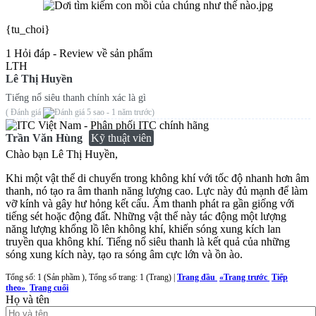
{tu_choi}
1 Hỏi đáp - Review về sản phẩm
LTH
Lê Thị Huyền
Tiếng nổ siêu thanh chính xác là gì
( Đánh giá
- 1 năm trước)
Trần Văn Hùng
Kỹ thuật viên
Chào bạn Lê Thị Huyền,
Khi một vật thể di chuyển trong không khí với tốc độ nhanh hơn âm
thanh, nó tạo ra âm thanh năng lượng cao. Lực này đủ mạnh để làm
vỡ kính và gây hư hỏng kết cấu. Âm thanh phát ra gần giống với
tiếng sét hoặc động đất. Những vật thể này tác động một lượng
năng lượng khổng lồ lên không khí, khiến sóng xung kích lan
truyền qua không khí. Tiếng nổ siêu thanh là kết quả của những
sóng xung kích này, tạo ra sóng âm cực lớn và ồn ào.
Tổng số: 1 (Sản phầm ), Tổng số trang: 1 (Trang) |
Trang đầu
«
Trang trước
Tiếp
theo
»
Trang cuối
Họ và tên