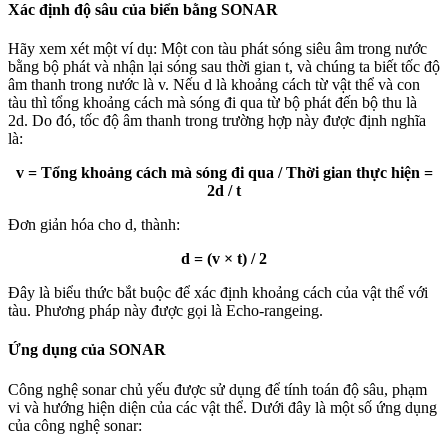
Xác định độ sâu của biển bằng SONAR
Hãy xem xét một ví dụ: Một con tàu phát sóng siêu âm trong nước
bằng bộ phát và nhận lại sóng sau thời gian t, và chúng ta biết tốc độ
âm thanh trong nước là v. Nếu d là khoảng cách từ vật thể và con
tàu thì tổng khoảng cách mà sóng đi qua từ bộ phát đến bộ thu là
2d. Do đó, tốc độ âm thanh trong trường hợp này được định nghĩa
là:
v = Tổng khoảng cách mà sóng đi qua / Thời gian thực hiện =
2d / t
Đơn giản hóa cho d, thành:
d = (v × t) / 2
Đây là biểu thức bắt buộc để xác định khoảng cách của vật thể với
tàu. Phương pháp này được gọi là Echo-rangeing.
Ứng dụng của SONAR
Công nghệ sonar chủ yếu được sử dụng để tính toán độ sâu, phạm
vi và hướng hiện diện của các vật thể. Dưới đây là một số ứng dụng
của công nghệ sonar: