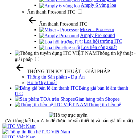
Amply 6 vùng loa
Âm thanh Prosound ITC
Âm thanh Prosound ITC
Mixer - Processor
Amply Pro-sound
Loa hội trường ITC
Loa liền công suất
Thông tin kỹ thuật -
giải pháp
THÔNG TIN KỸ THUẬT - GIẢI PHÁP
Thông tin Sản phẩm - Dự Án
Hõ trợ kỹ thuật
Bảng giá bán lẻ âm thanh
ITC
Gian hàng trên Shopee
Thông tin liên hệ
(Vui lòng kết bạn Zalo để được tư vấn thiết bị và báo giá tốt nhất)