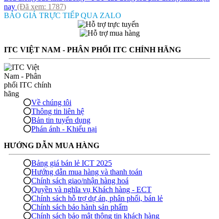
nay
(Đã xem:
1787
)
BÁO GIÁ TRỰC TIẾP QUA ZALO
ITC VIỆT NAM - PHÂN PHỐI ITC CHÍNH HÃNG
Về chúng tôi
Thông tin liên hệ
Bản tin tuyển dụng
Phán ánh - Khiếu nại
HƯỚNG DẪN MUA HÀNG
Bảng giá bán lẻ ICT 2025
Hướng dẫn mua hàng và thanh toán
Chính sách giao/nhận hàng hoá
Quyền và nghĩa vụ Khách hàng - ECT
Chính sách hỗ trợ dự án, phân phối, bán lẻ
Chính sách bảo hành sản phẩm
Chính sách bảo mật thông tin khách hàng