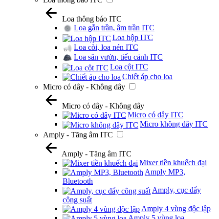
Loa thông báo ITC
Loa gắn trần, âm trần ITC
Loa hộp ITC
Loa còi, loa nén ITC
Loa sân vườn, tiểu cảnh ITC
Loa cột ITC
Chiết áp cho loa
Micro có dây - Không dây
Micro có dây - Không dây
Micro có dây ITC
Micro không dây ITC
Amply - Tăng âm ITC
Amply - Tăng âm ITC
Mixer tiền khuếch đại
Amply MP3,
Bluetooth
Amply, cục đẩy
công suất
Amply 4 vùng độc lập
Amply 5 vùng loa