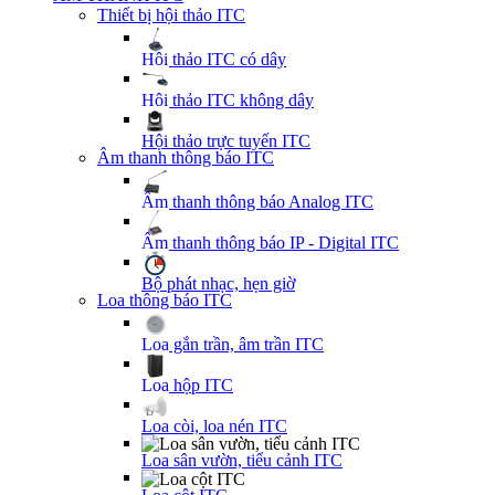
Thiết bị hội thảo ITC
Hội thảo ITC có dây
Hội thảo ITC không dây
Hội thảo trực tuyến ITC
Âm thanh thông báo ITC
Âm thanh thông báo Analog ITC
Âm thanh thông báo IP - Digital ITC
Bộ phát nhạc, hẹn giờ
Loa thông báo ITC
Loa gắn trần, âm trần ITC
Loa hộp ITC
Loa còi, loa nén ITC
Loa sân vườn, tiểu cảnh ITC