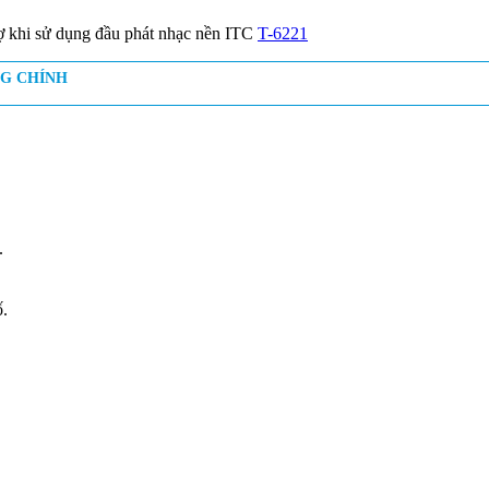
thợ khi sử dụng đầu phát nhạc nền ITC
T-6221
G CHÍNH
.
ố.