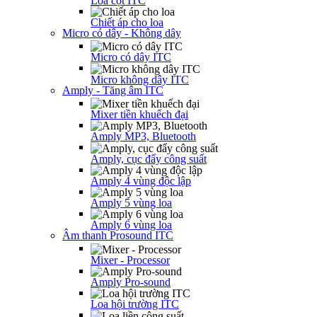
Loa cột ITC
Chiết áp cho loa
Micro có dây - Không dây
Micro có dây ITC
Micro không dây ITC
Amply - Tăng âm ITC
Mixer tiền khuếch đại
Amply MP3, Bluetooth
Amply, cục đẩy công suất
Amply 4 vùng độc lập
Amply 5 vùng loa
Amply 6 vùng loa
Âm thanh Prosound ITC
Mixer - Processor
Amply Pro-sound
Loa hội trường ITC