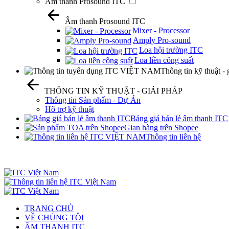
Âm thanh Prosound ITC
Âm thanh Prosound ITC
Mixer - Processor
Amply Pro-sound
Loa hội trường ITC
Loa liền công suất
Thông tin kỹ thuật - 
THÔNG TIN KỸ THUẬT - GIẢI PHÁP
Thông tin Sản phẩm - Dự Án
Hõ trợ kỹ thuật
Bảng giá bán lẻ âm thanh ITC
Gian hàng trên Shopee
Thông tin liên hệ
TRANG CHỦ
VỀ CHÚNG TÔI
ÂM THANH ITC