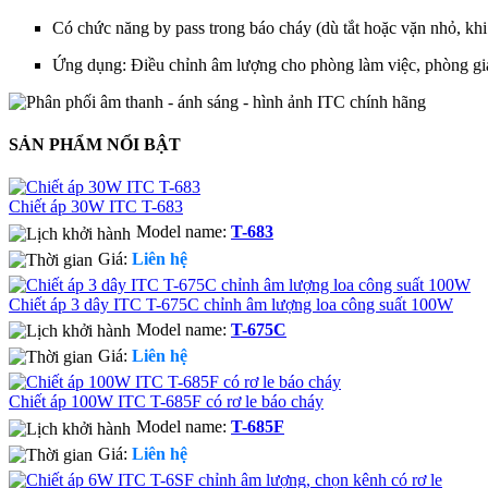
Có chức năng by pass trong báo cháy (dù tắt hoặc vặn nhỏ, kh
Ứng dụng: Điều chỉnh âm lượng cho phòng làm việc, phòng gi
SẢN PHẨM NỔI BẬT
Chiết áp 30W ITC T-683
Model name:
T-683
Giá:
Liên hệ
Chiết áp 3 dây ITC T-675C chỉnh âm lượng loa công suất 100W
Model name:
T-675C
Giá:
Liên hệ
Chiết áp 100W ITC T-685F có rơ le báo cháy
Model name:
T-685F
Giá:
Liên hệ