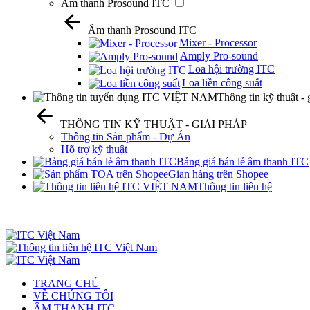
Âm thanh Prosound ITC
Âm thanh Prosound ITC
Mixer - Processor
Amply Pro-sound
Loa hội trường ITC
Loa liền công suất
Thông tin kỹ thuật - 
THÔNG TIN KỸ THUẬT - GIẢI PHÁP
Thông tin Sản phẩm - Dự Án
Hõ trợ kỹ thuật
Bảng giá bán lẻ âm thanh ITC
Gian hàng trên Shopee
Thông tin liên hệ
TRANG CHỦ
VỀ CHÚNG TÔI
ÂM THANH ITC