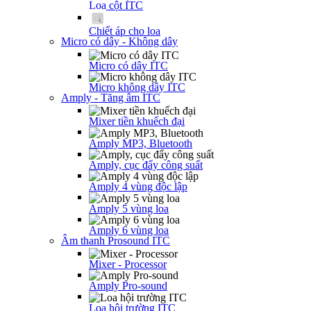
Loa cột ITC
Chiết áp cho loa
Micro có dây - Không dây
Micro có dây ITC
Micro không dây ITC
Amply - Tăng âm ITC
Mixer tiền khuếch đại
Amply MP3, Bluetooth
Amply, cục đẩy công suất
Amply 4 vùng độc lập
Amply 5 vùng loa
Amply 6 vùng loa
Âm thanh Prosound ITC
Mixer - Processor
Amply Pro-sound
Loa hội trường ITC