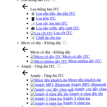
Loa thông báo ITC
Loa gắn trần, âm trần ITC
Loa hộp ITC
Loa còi, loa nén ITC
Loa sân vườn, tiểu cảnh ITC
Loa cột ITC
Chiết áp cho loa
Micro có dây - Không dây
Micro có dây - Không dây
Micro có dây ITC
Micro không dây ITC
Amply - Tăng âm ITC
Amply - Tăng âm ITC
Mixer tiền khuếch đại
Amply MP3, Bluetooth
Amply, cục đẩy công 
Amply 4 vùng độc lập
Amply 5 vùng loa
Amply 6 vùng loa