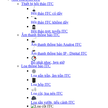
Thiết bị hội thảo ITC
Hội thảo ITC có dây
Hội thảo ITC không dây
Hội thảo trực tuyến ITC
Âm thanh thông báo ITC
Âm thanh thông báo Analog ITC
Âm thanh thông báo IP - Digital ITC
Bộ phát nhạc, hẹn giờ
Loa thông báo ITC
Loa gắn trần, âm trần ITC
Loa hộp ITC
Loa còi, loa nén ITC
Loa sân vườn, tiểu cảnh ITC