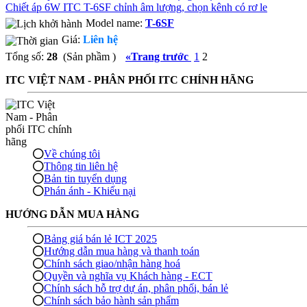
Chiết áp 6W ITC T-6SF chỉnh âm lượng, chọn kênh có rơ le
Model name:
T-6SF
Giá:
Liên hệ
Tổng số:
28
(Sản phầm )
«
Trang trước
1
2
ITC VIỆT NAM - PHÂN PHỐI ITC CHÍNH HÃNG
Về chúng tôi
Thông tin liên hệ
Bản tin tuyển dụng
Phán ánh - Khiếu nại
HƯỚNG DẪN MUA HÀNG
Bảng giá bán lẻ ICT 2025
Hướng dẫn mua hàng và thanh toán
Chính sách giao/nhận hàng hoá
Quyền và nghĩa vụ Khách hàng - ECT
Chính sách hỗ trợ dự án, phân phối, bán lẻ
Chính sách bảo hành sản phẩm