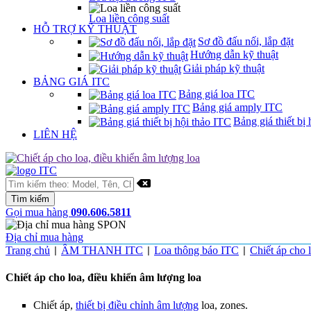
Loa liền công suất
HỖ TRỢ KỸ THUẬT
Sơ đồ đấu nối, lắp đặt
Hướng dẫn kỹ thuật
Giải pháp kỹ thuật
BẢNG GIÁ ITC
Bảng giá loa ITC
Bảng giá amply ITC
Bảng giá thiết bị 
LIÊN HỆ
Gọi mua hàng
090.606.5811
Địa chỉ mua hàng
Trang chủ
ÂM THANH ITC
Loa thông báo ITC
Chiết áp cho 
|
|
|
Chiết áp cho loa, điều khiển âm lượng loa
Chiết áp,
thiết bị điều chỉnh âm lượng
loa, zones.