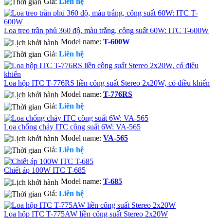
Giá:
Liên hệ
Loa treo trần phủ 360 độ, màu trắng, công suất 60W: ITC T-600W
Model name:
T-600W
Giá:
Liên hệ
Loa hộp ITC T-776RS liền công suất Stereo 2x20W, có điều khiển
Model name:
T-776RS
Giá:
Liên hệ
Loa chống cháy ITC công suất 6W: VA-565
Model name:
VA-565
Giá:
Liên hệ
Chiết áp 100W ITC T-685
Model name:
T-685
Giá:
Liên hệ
Loa hộp ITC T-775AW liền công suất Stereo 2x20W