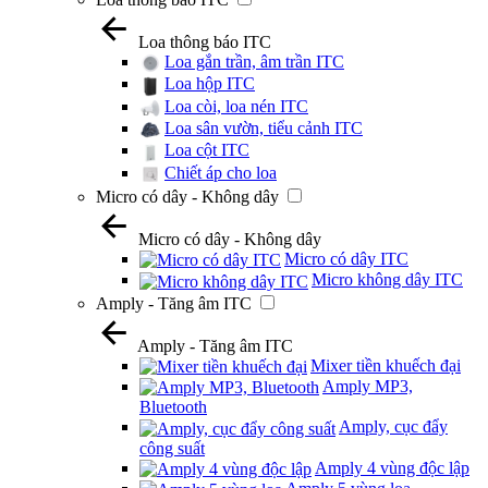
Loa thông báo ITC
Loa gắn trần, âm trần ITC
Loa hộp ITC
Loa còi, loa nén ITC
Loa sân vườn, tiểu cảnh ITC
Loa cột ITC
Chiết áp cho loa
Micro có dây - Không dây
Micro có dây - Không dây
Micro có dây ITC
Micro không dây ITC
Amply - Tăng âm ITC
Amply - Tăng âm ITC
Mixer tiền khuếch đại
Amply MP3,
Bluetooth
Amply, cục đẩy
công suất
Amply 4 vùng độc lập