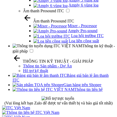
Amply 5 vùng loa
Amply 6 vùng loa
Âm thanh Prosound ITC
Âm thanh Prosound ITC
Mixer - Processor
Amply Pro-sound
Loa hội trường ITC
Loa liền công suất
Thông tin kỹ thuật -
giải pháp
THÔNG TIN KỸ THUẬT - GIẢI PHÁP
Thông tin Sản phẩm - Dự Án
Hõ trợ kỹ thuật
Bảng giá bán lẻ âm thanh
ITC
Gian hàng trên Shopee
Thông tin liên hệ
(Vui lòng kết bạn Zalo để được tư vấn thiết bị và báo giá tốt nhất)