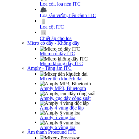
Loa còi, loa nén ITC
Loa sân vườn, tiểu cảnh ITC
Loa cột ITC
Chiết áp cho loa
Micro có dây - Không dây
Micro có dây ITC
Micro không dây ITC
Amply - Tăng âm ITC
Mixer tiền khuếch đại
Amply MP3, Bluetooth
Amply, cục đẩy công suất
Amply 4 vùng độc lập
Amply 5 vùng loa
Amply 6 vùng loa
Âm thanh Prosound ITC