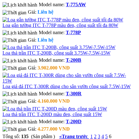
Model name:
T-775AW
Giá:
Liên hệ
Loa gắn tường ITC T-778P màu đen, công suất tối đa 80W
Model name:
T-778P
Giá:
Liên hệ
Loa thả trần ITC T-200B, công suất 3.75W-7.5W-15W
Model name:
T-200B
Giá:
3.902.000 VNĐ
Loa giả đá ITC T-300R dùng cho sân vườn công suất 7.5W-15W
Model name:
T-300R
Giá:
4.160.000 VNĐ
Loa thả trần ITC T-200D màu đen, công suất 15W
Model name:
T-200D
Giá:
4.277.000 VNĐ
Tổng số:
135
(Sản phầm )
«
Trang trước
1
2
3
4
5
6