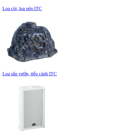
Loa còi, loa nén ITC
Loa sân vườn, tiểu cảnh ITC