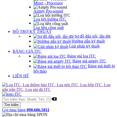
Mixer - Processor
Amply Pro-sound
Loa hội trường ITC
Loa liền công suất
HỖ TRỢ KỸ THUẬT
Sơ đồ đấu nối, lắp đặt
Hướng dẫn kỹ thuật
Giải pháp kỹ thuật
BẢNG GIÁ ITC
Bảng giá loa ITC
Bảng giá amply ITC
Bảng giá thiết bị
hội thảo
LIÊN HỆ
Gọi mua hàng
090.606.5811