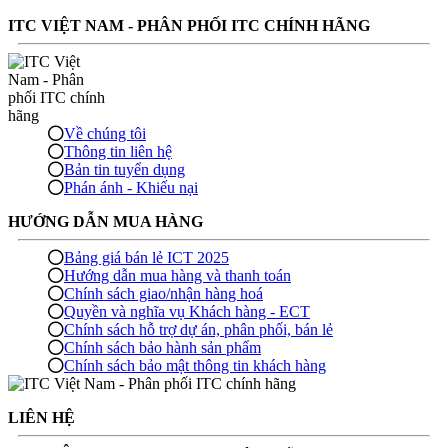
ITC VIỆT NAM - PHÂN PHỐI ITC CHÍNH HÃNG
Về chúng tôi
Thông tin liên hệ
Bản tin tuyển dụng
Phán ánh - Khiếu nại
HƯỚNG DẪN MUA HÀNG
Bảng giá bán lẻ ICT 2025
Hướng dẫn mua hàng và thanh toán
Chính sách giao/nhận hàng hoá
Quyền và nghĩa vụ Khách hàng - ECT
Chính sách hỗ trợ dự án, phân phối, bán lẻ
Chính sách bảo hành sản phẩm
Chính sách bảo mật thông tin khách hàng
LIÊN HỆ