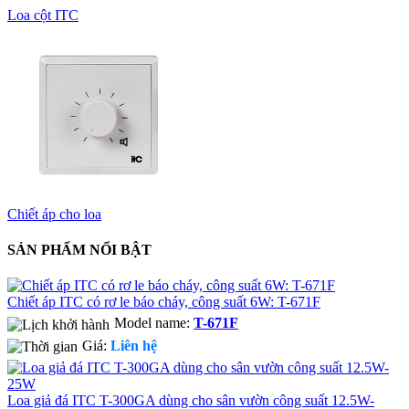
Loa cột ITC
Chiết áp cho loa
SẢN PHẨM NỔI BẬT
Chiết áp ITC có rơ le báo cháy, công suất 6W: T-671F
Model name:
T-671F
Giá:
Liên hệ
Loa giả đá ITC T-300GA dùng cho sân vườn công suất 12.5W-