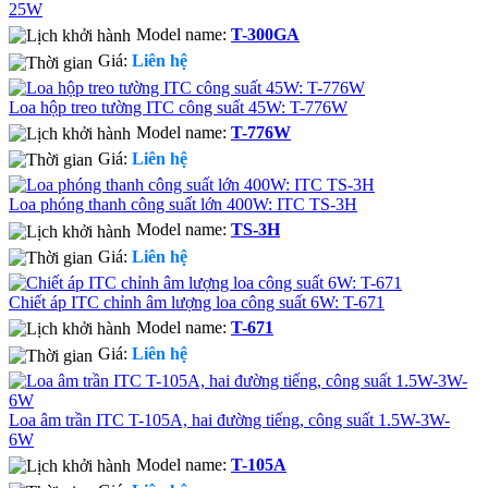
25W
Model name:
T-300GA
Giá:
Liên hệ
Loa hộp treo tường ITC công suất 45W: T-776W
Model name:
T-776W
Giá:
Liên hệ
Loa phóng thanh công suất lớn 400W: ITC TS-3H
Model name:
TS-3H
Giá:
Liên hệ
Chiết áp ITC chỉnh âm lượng loa công suất 6W: T-671
Model name:
T-671
Giá:
Liên hệ
Loa âm trần ITC T-105A, hai đường tiếng, công suất 1.5W-3W-
6W
Model name:
T-105A