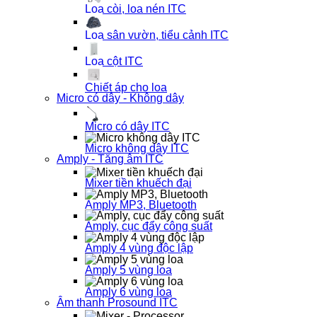
Loa còi, loa nén ITC
Loa sân vườn, tiểu cảnh ITC
Loa cột ITC
Chiết áp cho loa
Micro có dây - Không dây
Micro có dây ITC
Micro không dây ITC
Amply - Tăng âm ITC
Mixer tiền khuếch đại
Amply MP3, Bluetooth
Amply, cục đẩy công suất
Amply 4 vùng độc lập
Amply 5 vùng loa
Amply 6 vùng loa
Âm thanh Prosound ITC