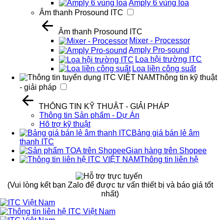
Amply 6 vùng loa
Âm thanh Prosound ITC
Âm thanh Prosound ITC
Mixer - Processor
Amply Pro-sound
Loa hội trường ITC
Loa liền công suất
Thông tin kỹ thuật
- giải pháp
THÔNG TIN KỸ THUẬT - GIẢI PHÁP
Thông tin Sản phẩm - Dự Án
Hõ trợ kỹ thuật
Bảng giá bán lẻ âm
thanh ITC
Gian hàng trên Shopee
Thông tin liên hệ
(Vui lòng kết bạn Zalo để được tư vấn thiết bị và báo giá tốt
nhất)