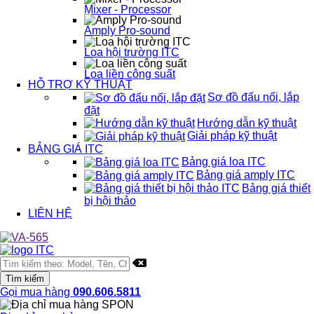
Mixer - Processor
Amply Pro-sound
Loa hội trường ITC
Loa liền công suất
HỖ TRỢ KỸ THUẬT
Sơ đồ đấu nối, lắp
đặt
Hướng dẫn kỹ thuật
Giải pháp kỹ thuật
BẢNG GIÁ ITC
Bảng giá loa ITC
Bảng giá amply ITC
Bảng giá thiết
bị hội thảo
LIÊN HỆ
Gọi mua hàng
090.606.5811