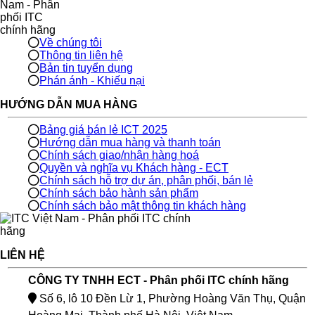
Về chúng tôi
Thông tin liên hệ
Bản tin tuyển dụng
Phán ánh - Khiếu nại
HƯỚNG DẪN MUA HÀNG
Bảng giá bán lẻ ICT 2025
Hướng dẫn mua hàng và thanh toán
Chính sách giao/nhận hàng hoá
Quyền và nghĩa vụ Khách hàng - ECT
Chính sách hỗ trợ dự án, phân phối, bán lẻ
Chính sách bảo hành sản phẩm
Chính sách bảo mật thông tin khách hàng
LIÊN HỆ
CÔNG TY TNHH ECT - Phân phối ITC chính hãng
Số 6, lô 10 Đền Lừ 1, Phường Hoàng Văn Thụ, Quận