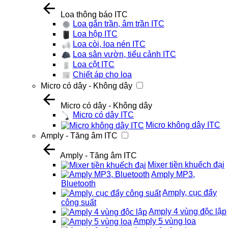
Loa thông báo ITC
Loa gắn trần, âm trần ITC
Loa hộp ITC
Loa còi, loa nén ITC
Loa sân vườn, tiểu cảnh ITC
Loa cột ITC
Chiết áp cho loa
Micro có dây - Không dây
Micro có dây - Không dây
Micro có dây ITC
Micro không dây ITC
Amply - Tăng âm ITC
Amply - Tăng âm ITC
Mixer tiền khuếch đại
Amply MP3,
Bluetooth
Amply, cục đẩy
công suất
Amply 4 vùng độc lập
Amply 5 vùng loa