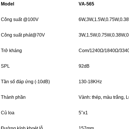
Model
VA-565
Công suất @100V
6W,3W,1.5W,0.75W,0.3
Công suất phát@70V
3W,1.5W,0.75W,0.38W,
Trở kháng
Com/1240Ω/1840Ω/334
SPL
92dB
Tần số đáp ứng (-10dB)
130-18KHz
Thành phần
Vành: thép, màu trắng, 
Củ loa
5"x1
Đường kính khoét lỗ
157mm