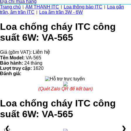
Địa chỉ mua hàng
Trang chủ
ÂM THANH ITC
Loa thông báo ITC
Loa gắn
|
|
|
trần, âm trần ITC
Loa âm trần 3W - 6W
|
Loa chống cháy ITC công
suất 6W: VA-565
Liên hệ
Giá (gồm VAT):
Tên Model:
VA-565
Bảo hành:
24 tháng
Lượt truy cập:
1620
Đánh giá:
(Quét Zalo QR để kết bạn)
Loa chống cháy ITC công
suất 6W: VA-565
❮
❯
1 / 2