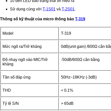
10 đèn LED báo trạng thái tín hiệu ra
Sử dụng cùng vời
T-1S01
và
T-2S01
.
Thông số kỹ thuật của micro thông báo
T-319
Model
T-319
Mức ngõ ra/Trở kháng
0dB(unit gain) /600Ω cân b
Độ nhạy ngõ vào MIC/Trở
-50dB/600Ω cân bằng
kháng
Tần số đáp ứng
50Hz~18KHz (-3dB)
THD
< 0.1%
Tỷ lệ S/N
> 65dB