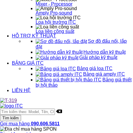
Mixer - Processor
Amply Pro-sound
Loa hội trường ITC
Loa liền công suất
HỖ TRỢ KỸ THUẬT
Sơ đồ đấu nối, lắp
đặt
Hướng dẫn kỹ thuật
Giải pháp kỹ thuật
BẢNG GIÁ ITC
Bảng giá loa ITC
Bảng giá amply ITC
Bảng giá thiết
bị hội thảo
LIÊN HỆ
Gọi mua hàng
090.606.5811