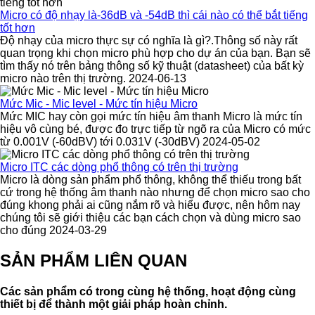
Micro có độ nhạy là-36dB và -54dB thì cái nào có thể bắt tiếng
tốt hơn
Độ nhạy của micro thực sự có nghĩa là gì?.Thông số này rất
quan trọng khi chọn micro phù hợp cho dự án của bạn. Bạn sẽ
tìm thấy nó trên bảng thông số kỹ thuật (datasheet) của bất kỳ
micro nào trên thị trường. 2024-06-13
Mức Mic - Mic level - Mức tín hiệu Micro
Mức MIC hay còn gọi mức tín hiệu âm thanh Micro là mức tín
hiệu vô cùng bé, được đo trực tiếp từ ngõ ra của Micro có mức
từ 0.001V (-60dBV) tới 0.031V (-30dBV) 2024-05-02
Micro ITC các dòng phổ thông có trên thị trường
Micro là dòng sản phẩm phổ thông, không thể thiếu trong bất
cứ trong hệ thống âm thanh nào nhưng để chọn micro sao cho
đúng khong phải ai cũng nắm rõ và hiểu được, nên hôm nay
chúng tôi sẽ giới thiệu các bạn cách chọn và dùng micro sao
cho đúng 2024-03-29
SẢN PHẨM LIÊN QUAN
Các sản phẩm có trong cùng hệ thống, hoạt động cùng
thiết bị để thành một giải pháp hoàn chỉnh.