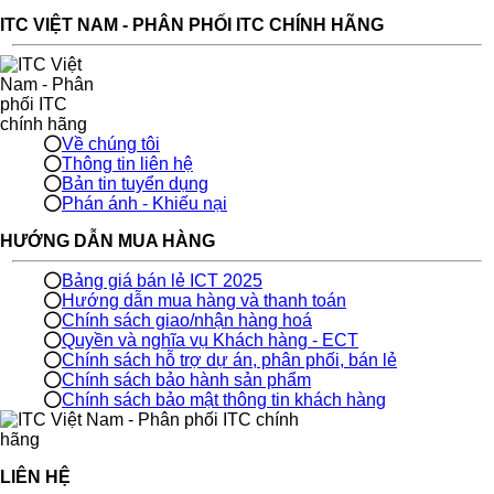
ITC VIỆT NAM - PHÂN PHỐI ITC CHÍNH HÃNG
Về chúng tôi
Thông tin liên hệ
Bản tin tuyển dụng
Phán ánh - Khiếu nại
HƯỚNG DẪN MUA HÀNG
Bảng giá bán lẻ ICT 2025
Hướng dẫn mua hàng và thanh toán
Chính sách giao/nhận hàng hoá
Quyền và nghĩa vụ Khách hàng - ECT
Chính sách hỗ trợ dự án, phân phối, bán lẻ
Chính sách bảo hành sản phẩm
Chính sách bảo mật thông tin khách hàng
LIÊN HỆ