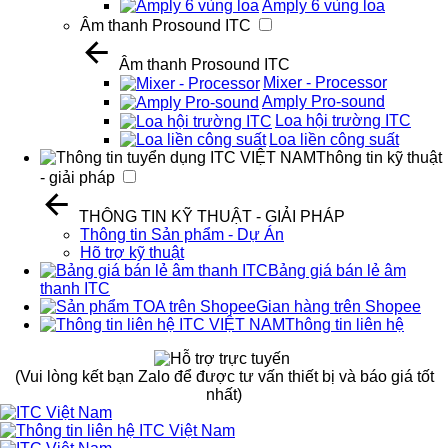
Amply 6 vùng loa
Âm thanh Prosound ITC
Âm thanh Prosound ITC
Mixer - Processor
Amply Pro-sound
Loa hội trường ITC
Loa liền công suất
Thông tin kỹ thuật
- giải pháp
THÔNG TIN KỸ THUẬT - GIẢI PHÁP
Thông tin Sản phẩm - Dự Án
Hõ trợ kỹ thuật
Bảng giá bán lẻ âm
thanh ITC
Gian hàng trên Shopee
Thông tin liên hệ
(Vui lòng kết bạn Zalo để được tư vấn thiết bị và báo giá tốt
nhất)