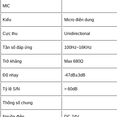
MIC
Kiểu
Micro điện dung
Cực thu
Unidirectional
Tần số đáp ứng
100Hz~16KHz
Trở khảng
Max 680Ω
Độ nhạy
-47dB±3dB
Tỷ lệ S/N
> 60dB
Thông số chung
Nguồn điện
DC 24V