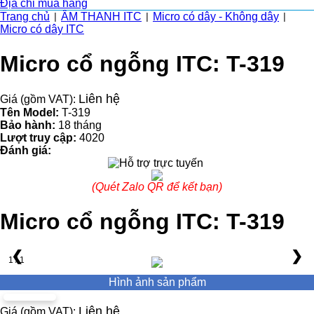
Địa chỉ mua hàng
Trang chủ
ÂM THANH ITC
Micro có dây - Không dây
|
|
|
Micro có dây ITC
Micro cổ ngỗng ITC: T-319
Liên hệ
Giá (gồm VAT):
Tên Model:
T-319
Bảo hành:
18 tháng
Lượt truy cập:
4020
Đánh giá:
(Quét Zalo QR để kết bạn)
Micro cổ ngỗng ITC: T-319
❮
❯
1 / 1
Hình ảnh sản phẩm
Liên hệ
Giá (gồm VAT):