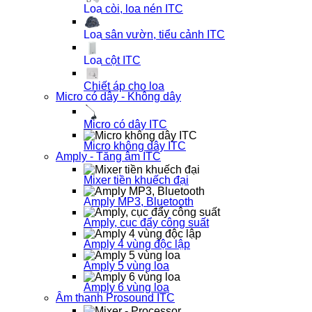
Loa còi, loa nén ITC
Loa sân vườn, tiểu cảnh ITC
Loa cột ITC
Chiết áp cho loa
Micro có dây - Không dây
Micro có dây ITC
Micro không dây ITC
Amply - Tăng âm ITC
Mixer tiền khuếch đại
Amply MP3, Bluetooth
Amply, cục đẩy công suất
Amply 4 vùng độc lập
Amply 5 vùng loa
Amply 6 vùng loa
Âm thanh Prosound ITC