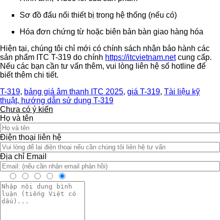
Sơ đồ đấu nối thiết bị trong hệ thống (nếu có)
Hóa đơn chứng từ hoặc biên bản bàn giao hàng hóa
Hiện tại, chúng tôi chỉ mới có chính sách nhận bảo hành các
sản phẩm ITC T-319 do chính
https://itcvietnam.net
cung cấp.
Nếu các bạn cần tư vấn thêm, vui lòng liên hệ số hotline để
biết thêm chi tiết.
T-319
,
bảng giá âm thanh ITC 2025
,
giá T-319
,
Tài liệu kỹ
thuật, hướng dẫn sử dụng T-319
Chưa có ý kiến
Họ và tên
Điện thoại liên hệ
Địa chỉ Email