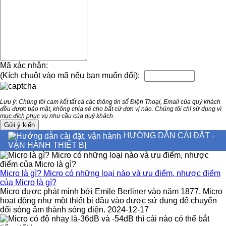
Mã xác nhận:
(Kích chuột vào mã nếu bạn muốn đổi):
Lưu ý: Chúng tôi cam kết tất cả các thông tin số Điện Thoại, Email của quý khách
đều được bảo mật, không chia sẻ cho bất cứ đơn vị nào. Chúng tôi chỉ sử dụng vì
mục đích phục vụ nhu cầu của quý khách.
HƯỚNG DẪN CÀI ĐẶT -
VẬN HÀNH THIẾT BỊ
Micro là gì? Micro có những loại nào và ưu điểm, nhược điểm
của Micro là gì?
Micro được phát minh bởi Emile Berliner vào năm 1877. Micro
hoạt động như một thiết bị đầu vào được sử dụng để chuyển
đổi sóng âm thành sóng điện. 2024-12-17