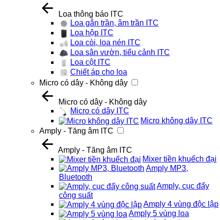
Loa thông báo ITC
Loa gắn trần, âm trần ITC
Loa hộp ITC
Loa còi, loa nén ITC
Loa sân vườn, tiểu cảnh ITC
Loa cột ITC
Chiết áp cho loa
Micro có dây - Không dây
Micro có dây - Không dây
Micro có dây ITC
Micro không dây ITC
Amply - Tăng âm ITC
Amply - Tăng âm ITC
Mixer tiền khuếch đại
Amply MP3,
Bluetooth
Amply, cục đẩy
công suất
Amply 4 vùng độc lập
Amply 5 vùng loa