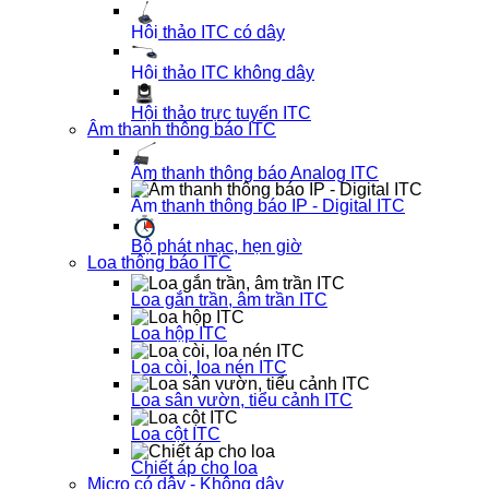
Hội thảo ITC có dây
Hội thảo ITC không dây
Hội thảo trực tuyến ITC
Âm thanh thông báo ITC
Âm thanh thông báo Analog ITC
Âm thanh thông báo IP - Digital ITC
Bộ phát nhạc, hẹn giờ
Loa thông báo ITC
Loa gắn trần, âm trần ITC
Loa hộp ITC
Loa còi, loa nén ITC
Loa sân vườn, tiểu cảnh ITC
Loa cột ITC
Chiết áp cho loa
Micro có dây - Không dây