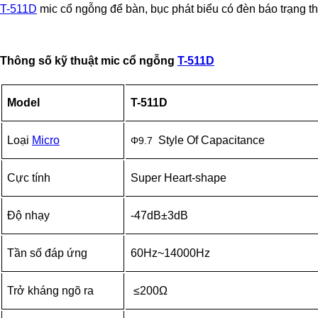
T-511D
mic cổ ngỗng để bàn, bục phát biểu có đèn báo trạng thá
Thông số kỹ thuật mic cổ ngỗng
T-511D
Model
T-511D
Loại
Micro
Style Of Capacitance
Φ9.7
Cực tính
Super Heart-shape
Độ nhạy
-47dB±3dB
Tần số đáp ứng
60Hz~14000Hz
Trở kháng ngõ ra
≤200Ω