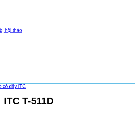
bị hội thảo
o có dây ITC
 ITC T-511D