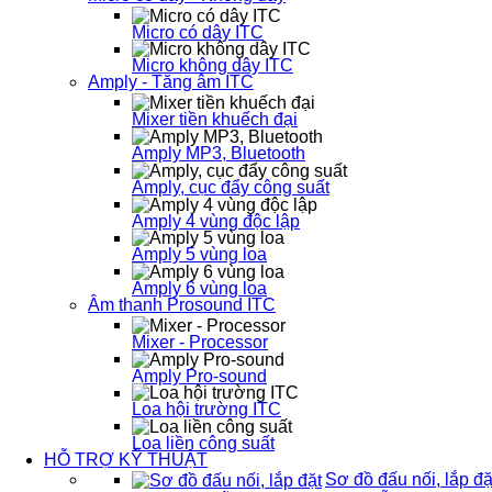
Micro có dây ITC
Micro không dây ITC
Amply - Tăng âm ITC
Mixer tiền khuếch đại
Amply MP3, Bluetooth
Amply, cục đẩy công suất
Amply 4 vùng độc lập
Amply 5 vùng loa
Amply 6 vùng loa
Âm thanh Prosound ITC
Mixer - Processor
Amply Pro-sound
Loa hội trường ITC
Loa liền công suất
HỖ TRỢ KỸ THUẬT
Sơ đồ đấu nối, lắp đặ