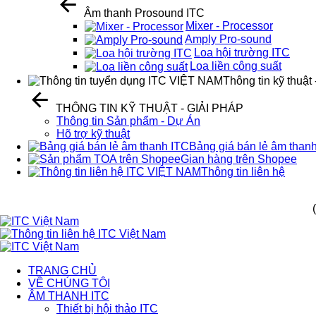
Âm thanh Prosound ITC
Mixer - Processor
Amply Pro-sound
Loa hội trường ITC
Loa liền công suất
Thông tin kỹ thuật 
THÔNG TIN KỸ THUẬT - GIẢI PHÁP
Thông tin Sản phẩm - Dự Án
Hõ trợ kỹ thuật
Bảng giá bán lẻ âm than
Gian hàng trên Shopee
Thông tin liên hệ
TRANG CHỦ
VỀ CHÚNG TÔI
ÂM THANH ITC
Thiết bị hội thảo ITC