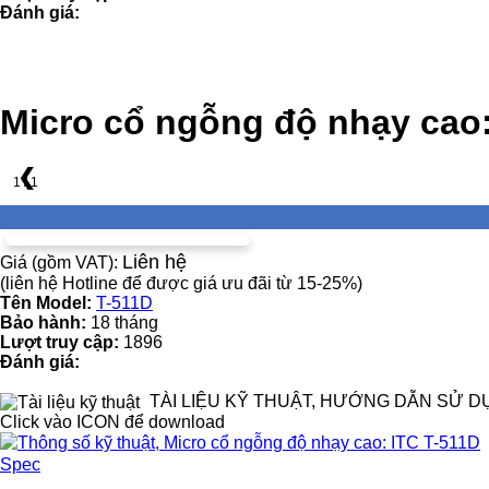
Đánh giá:
Micro cổ ngỗng độ nhạy cao:
❮
1 / 1
Liên hệ
Giá (gồm VAT):
(liên hệ Hotline để được giá ưu đãi từ 15-25%)
Tên Model:
T-511D
Bảo hành:
18 tháng
Lượt truy cập:
1896
Đánh giá:
TÀI LIỆU KỸ THUẬT, HƯỚNG DẪN SỬ D
Click vào ICON để download
Spec