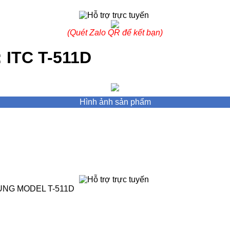
(Quét Zalo QR để kết bạn)
 ITC T-511D
Hình ảnh sản phẩm
ỤNG MODEL T-511D