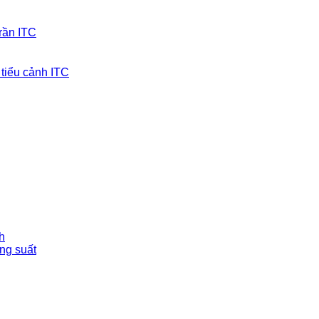
trần ITC
tiểu cảnh ITC
h
ng suất