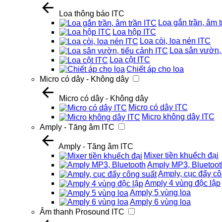
Loa thông báo ITC
Loa gắn trần, âm 
Loa hộp ITC
Loa còi, loa nén ITC
Loa sân vườn, 
Loa cột ITC
Chiết áp cho loa
Micro có dây - Không dây
Micro có dây - Không dây
Micro có dây ITC
Micro không dây ITC
Amply - Tăng âm ITC
Amply - Tăng âm ITC
Mixer tiền khuếch đại
Amply MP3, Bluetoot
Amply, cục đẩy cô
Amply 4 vùng độc lập
Amply 5 vùng loa
Amply 6 vùng loa
Âm thanh Prosound ITC