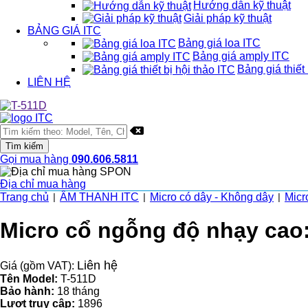
Hướng dẫn kỹ thuật
Giải pháp kỹ thuật
BẢNG GIÁ ITC
Bảng giá loa ITC
Bảng giá amply ITC
Bảng giá thiết 
LIÊN HỆ
Gọi mua hàng
090.606.5811
Địa chỉ mua hàng
Trang chủ
ÂM THANH ITC
Micro có dây - Không dây
Micr
|
|
|
Micro cổ ngỗng độ nhạy cao:
Liên hệ
Giá (gồm VAT):
Tên Model:
T-511D
Bảo hành:
18 tháng
Lượt truy cập:
1896