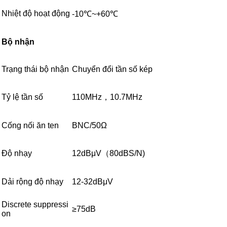
Nhiệt độ hoạt động
-10℃~+60℃
Bộ nhận
Trạng thái bộ nhận
Chuyển đổi tần số kép
Tỷ lệ tần số
110MHz，10.7MHz
Cống nối ăn ten
BNC/50Ω
Độ nhạy
12dBμV（80dBS/N)
Dải rộng độ nhạy
12-32dBμV
Discrete suppressi
≥75dB
on