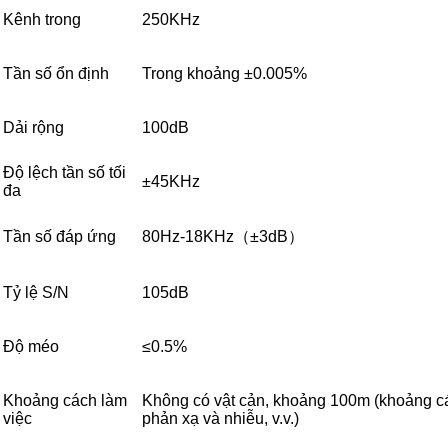
Kênh trong
250KHz
Tần số ổn định
Trong khoảng ±0.005%
Dải rộng
100dB
Độ lệch tần số tối
±45KHz
đa
Tần số đáp ứng
80Hz-18KHz（±3dB）
Tỷ lệ S/N
105dB
Độ méo
≤0.5%
Khoảng cách làm
Không có vật cản, khoảng 100m (khoảng các
việc
phản xạ và nhiễu, v.v.)