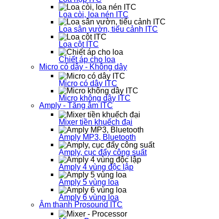
Loa còi, loa nén ITC
Loa sân vườn, tiểu cảnh ITC
Loa cột ITC
Chiết áp cho loa
Micro có dây - Không dây
Micro có dây ITC
Micro không dây ITC
Amply - Tăng âm ITC
Mixer tiền khuếch đại
Amply MP3, Bluetooth
Amply, cục đẩy công suất
Amply 4 vùng độc lập
Amply 5 vùng loa
Amply 6 vùng loa
Âm thanh Prosound ITC