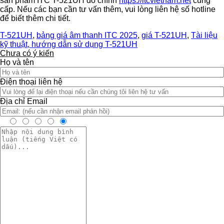
sản phẩm ITC T-521UH do chính
https://itcvietnam.net
cung
cấp. Nếu các bạn cần tư vấn thêm, vui lòng liên hệ số hotline
để biết thêm chi tiết.
T-521UH
,
bảng giá âm thanh ITC 2025
,
giá T-521UH
,
Tài liệu
kỹ thuật, hướng dẫn sử dụng T-521UH
Chưa có ý kiến
Họ và tên
Điện thoại liên hệ
Địa chỉ Email