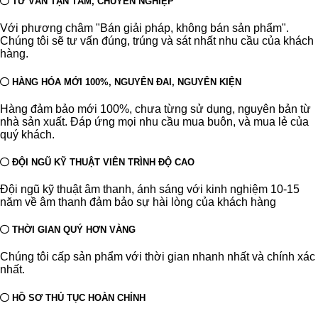
TƯ VẤN TẬN TÂM, CHUYÊN NGHIỆP
Với phương châm "Bán giải pháp, không bán sản phẩm".
Chúng tôi sẽ tư vấn đúng, trúng và sát nhất nhu cầu của khách
hàng.
HÀNG HÓA MỚI 100%, NGUYÊN ĐAI, NGUYÊN KIỆN
Hàng đảm bảo mới 100%, chưa từng sử dụng, nguyên bản từ
nhà sản xuất. Đáp ứng mọi nhu cầu mua buôn, và mua lẻ của
quý khách.
ĐỘI NGŨ KỸ THUẬT VIÊN TRÌNH ĐỘ CAO
Đội ngũ kỹ thuật âm thanh, ánh sáng với kinh nghiệm 10-15
năm về âm thanh đảm bảo sự hài lòng của khách hàng
THỜI GIAN QUÝ HƠN VÀNG
Chúng tôi cấp sản phẩm với thời gian nhanh nhất và chính xác
nhất.
HỒ SƠ THỦ TỤC HOÀN CHỈNH