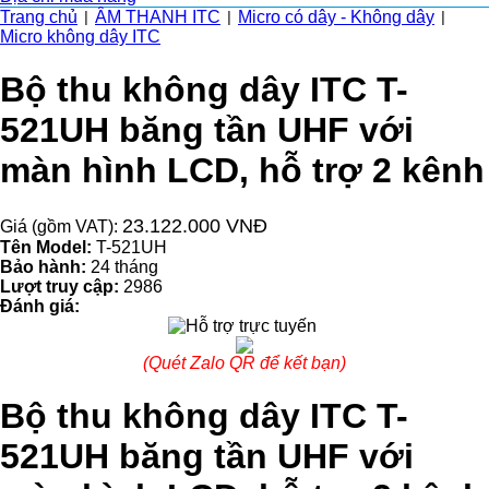
Trang chủ
ÂM THANH ITC
Micro có dây - Không dây
|
|
|
Micro không dây ITC
Bộ thu không dây ITC T-
521UH băng tần UHF với
màn hình LCD, hỗ trợ 2 kênh
23.122.000 VNĐ
Giá (gồm VAT):
Tên Model:
T-521UH
Bảo hành:
24 tháng
Lượt truy cập:
2986
Đánh giá:
(Quét Zalo QR để kết bạn)
Bộ thu không dây ITC T-
521UH băng tần UHF với