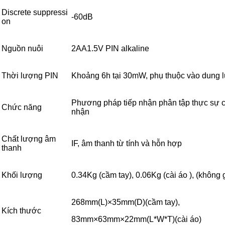
Discrete suppressi
-60dB
on
Nguồn nuôi
2AA1.5V PIN alkaline
Thời lượng PIN
Khoảng 6h tại 30mW, phụ thuộc vào dung 
Phương pháp tiếp nhận phân tập thực sự c
Chức năng
nhận
Chất lượng âm
IF, âm thanh từ tính và hỗn hợp
thanh
Khối lượng
0.34Kg (cầm tay), 0.06Kg (cài áo ), (không
268mm(L)×35mm(D)(cầm tay),
Kích thước
83mm×63mm×22mm(L*W*T)(cài áo)