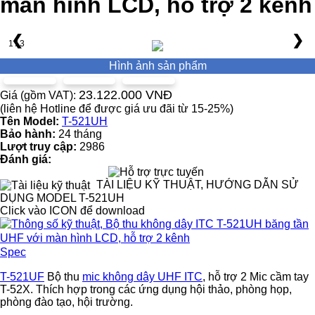
màn hình LCD, hỗ trợ 2 kênh
❮
❯
1 / 3
Hình ảnh sản phẩm
23.122.000 VNĐ
Giá (gồm VAT):
(liên hệ Hotline để được giá ưu đãi từ 15-25%)
Tên Model:
T-521UH
Bảo hành:
24 tháng
Lượt truy cập:
2986
Đánh giá:
TÀI LIỆU KỸ THUẬT, HƯỚNG DẪN SỬ
DỤNG MODEL T-521UH
Click vào ICON để download
Spec
T-521UF
Bộ thu
mic không dây UHF ITC
, hỗ trợ 2 Mic cầm tay
T-52X. Thích hợp trong các ứng dụng hội thảo, phòng họp,
phòng đào tạo, hội trường.