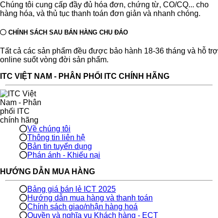
Chúng tôi cung cấp đầy đủ hóa đơn, chứng từ, CO/CQ... cho
hàng hóa, và thủ tục thanh toán đơn giản và nhanh chóng.
CHÍNH SÁCH SAU BÁN HÀNG CHU ĐÁO
Tất cả các sản phẩm đều được bảo hành 18-36 tháng và hỗ trợ
online suốt vòng đời sản phẩm.
ITC VIỆT NAM - PHÂN PHỐI ITC CHÍNH HÃNG
Về chúng tôi
Thông tin liên hệ
Bản tin tuyển dụng
Phán ánh - Khiếu nại
HƯỚNG DẪN MUA HÀNG
Bảng giá bán lẻ ICT 2025
Hướng dẫn mua hàng và thanh toán
Chính sách giao/nhận hàng hoá
Quyền và nghĩa vụ Khách hàng - ECT