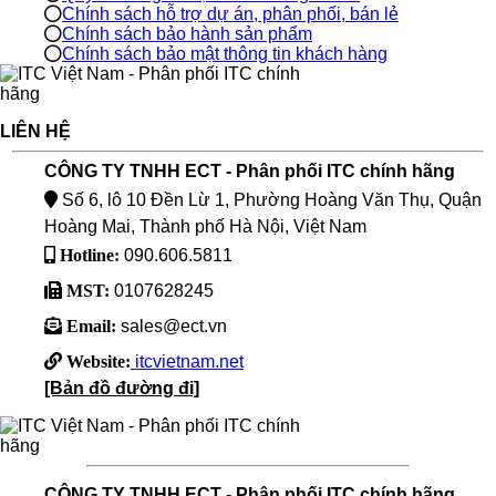
Chính sách hỗ trợ dự án, phân phối, bán lẻ
Chính sách bảo hành sản phẩm
Chính sách bảo mật thông tin khách hàng
LIÊN HỆ
CÔNG TY TNHH ECT - Phân phối ITC chính hãng
Số 6, lô 10 Đền Lừ 1, Phường Hoàng Văn Thụ, Quận
Hoàng Mai, Thành phố Hà Nội, Việt Nam
Hotline:
090.606.5811
MST:
0107628245
Email:
sales@ect.vn
Website:
itcvietnam.net
[Bản đồ đường đi]
CÔNG TY TNHH ECT - Phân phối ITC chính hãng