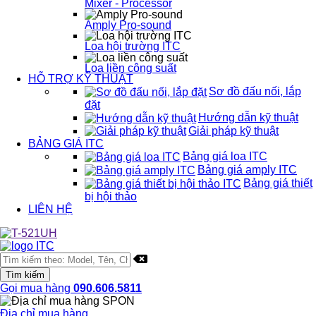
Mixer - Processor
Amply Pro-sound
Loa hội trường ITC
Loa liền công suất
HỖ TRỢ KỸ THUẬT
Sơ đồ đấu nối, lắp
đặt
Hướng dẫn kỹ thuật
Giải pháp kỹ thuật
BẢNG GIÁ ITC
Bảng giá loa ITC
Bảng giá amply ITC
Bảng giá thiết
bị hội thảo
LIÊN HỆ
Gọi mua hàng
090.606.5811
Địa chỉ mua hàng