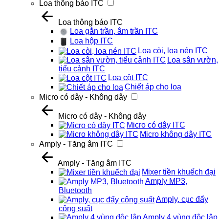
Loa thông báo ITC
Loa thông báo ITC
Loa gắn trần, âm trần ITC
Loa hộp ITC
Loa còi, loa nén ITC
Loa sân vườn,
tiểu cảnh ITC
Loa cột ITC
Chiết áp cho loa
Micro có dây - Không dây
Micro có dây - Không dây
Micro có dây ITC
Micro không dây ITC
Amply - Tăng âm ITC
Amply - Tăng âm ITC
Mixer tiền khuếch đại
Amply MP3,
Bluetooth
Amply, cục đẩy
công suất
Amply 4 vùng độc lập