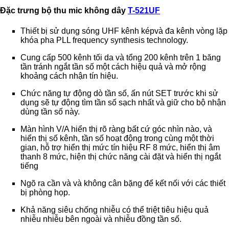
Đặc trưng bộ thu mic không dây
T-521UF
Thiết bị sử dụng sóng UHF kênh képvà đa kênh vòng lặp
khóa pha PLL frequency synthesis technology.
Cung cấp 500 kênh tối da và tổng 200 kênh trên 1 băng
tần tránh ngắt tần số một cách hiệu quả và mở rộng
khoảng cách nhận tín hiệu.
Chức năng tự động dò tần số, ấn nút SET trước khi sử
dụng sẽ tự động tìm tần số sạch nhất và giữ cho bộ nhận
dùng tần số này.
Màn hình V/A hiển thị rõ ràng bất cứ góc nhìn nào, và
hiển thị số kênh, tần số hoạt động trong cùng một thời
gian, hỗ trợ hiển thị mức tín hiệu RF 8 mức, hiển thị âm
thanh 8 mức, hiện thị chức năng cài đặt và hiển thị ngắt
tiếng
Ngõ ra cần và và không cân bặng để kết nối với các thiết
bị phòng họp.
Khả năng siêu chống nhiễu có thể triệt tiêu hiệu quả
nhiễu nhiễu bên ngoài và nhiễu đồng tần số.