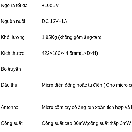
Ngõ ra tối đa
+10dBV
Nguồn nuôi
DC 12V~1A
Khối lượng
1.95Kg (không gồm ăng-ten)
Kích thước
422×180×44.5mm(L×D×H)
Bộ truyền
Đầu thu
Micro điện động hoặc tụ điện ( Cho micro c
Antenna
Micro cầm tay có ăng-ten xoắn tích hợp và
Công suất
Công suất cao 30mW;công suất thấp 3mW