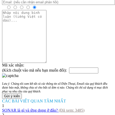
Mã xác nhận:
(Kích chuột vào mã nếu bạn muốn đổi):
Lưu ý: Chúng tôi cam kết tất cả các thông tin số Điện Thoại, Email của quý khách đều
được bảo mật, không chia sẻ cho bất cứ đơn vị nào. Chúng tôi chỉ sử dụng vì mục đích
phục vụ nhu cầu của quý khách.
CÁC BÀI VIẾT QUAN TÂM NHẤT
1
SONAR là gì và ứng dụng ở đâu?
(Đã xem:
3485
)
2