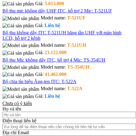
Giá:
5.013.000
Bộ thu mic không dây UHF ITC, hỗ trợ 2 Mic: T-521UF
Model name:
T-521UF
Giá:
Liên hệ
Bộ thu không dây ITC T-521UH băng tần UHF với màn hình
LCD, hỗ trợ 2 kênh
Model name:
T-521UH
Giá:
23.122.000
Bộ thu Mic không dây ITC, hỗ trợ 4 Mic: TS-354UH
Model name:
TS-354UH
Giá:
41.462.000
Bộ chia tín hiệu Ăng-ten ITC: T-522A
Model name:
T-522A
Giá:
Liên hệ
Chưa có ý kiến
Họ và tên
Điện thoại liên hệ
Địa chỉ Email