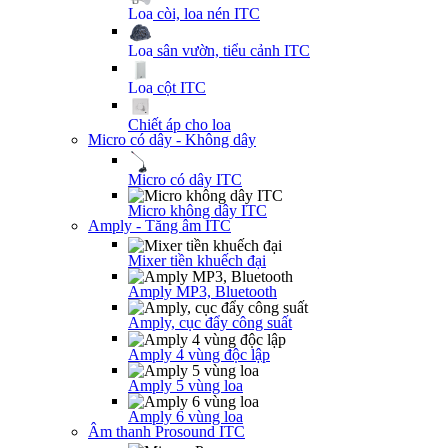
Loa còi, loa nén ITC
Loa sân vườn, tiểu cảnh ITC
Loa cột ITC
Chiết áp cho loa
Micro có dây - Không dây
Micro có dây ITC
Micro không dây ITC
Amply - Tăng âm ITC
Mixer tiền khuếch đại
Amply MP3, Bluetooth
Amply, cục đẩy công suất
Amply 4 vùng độc lập
Amply 5 vùng loa
Amply 6 vùng loa
Âm thanh Prosound ITC