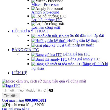
Mixer - Processor
Amply Pro-sound
Loa hội trường ITC
Loa liền công suất
HỖ TRỢ KỸ THUẬT
Sơ đồ đấu nối, lắp đặt
Hướng dẫn kỹ thuật
Giải pháp kỹ thuật
BẢNG GIÁ ITC
Bảng giá loa ITC
Bảng giá amply ITC
Bảng giá thiết bị
hội thảo
LIÊN HỆ
Gọi mua hàng
090.606.5811
Địa chỉ mua hàng