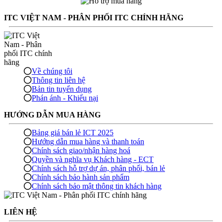
ITC VIỆT NAM - PHÂN PHỐI ITC CHÍNH HÃNG
Về chúng tôi
Thông tin liên hệ
Bản tin tuyển dụng
Phán ánh - Khiếu nại
HƯỚNG DẪN MUA HÀNG
Bảng giá bán lẻ ICT 2025
Hướng dẫn mua hàng và thanh toán
Chính sách giao/nhận hàng hoá
Quyền và nghĩa vụ Khách hàng - ECT
Chính sách hỗ trợ dự án, phân phối, bán lẻ
Chính sách bảo hành sản phẩm
Chính sách bảo mật thông tin khách hàng
LIÊN HỆ