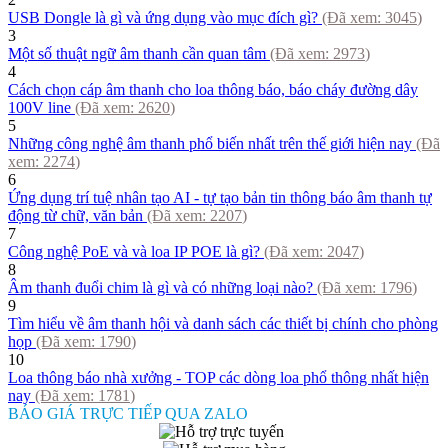
USB Dongle là gì và ứng dụng vào mục đích gì?
(Đã xem:
3045
)
3
Một số thuật ngữ âm thanh cần quan tâm
(Đã xem:
2973
)
4
Cách chọn cáp âm thanh cho loa thông báo, báo cháy đường dây
100V line
(Đã xem:
2620
)
5
Những công nghệ âm thanh phổ biến nhất trên thế giới hiện nay
(Đã
xem:
2274
)
6
Ứng dụng trí tuệ nhân tạo AI - tự tạo bản tin thông báo âm thanh tự
động từ chữ, văn bản
(Đã xem:
2207
)
7
Công nghệ PoE và và loa IP POE là gì?
(Đã xem:
2047
)
8
Âm thanh đuổi chim là gì và có những loại nào?
(Đã xem:
1796
)
9
Tìm hiểu về âm thanh hội và danh sách các thiết bị chính cho phòng
họp
(Đã xem:
1790
)
10
Loa thông báo nhà xưởng - TOP các dòng loa phổ thông nhất hiện
nay
(Đã xem:
1781
)
BÁO GIÁ TRỰC TIẾP QUA ZALO