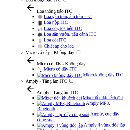
Loa thông báo ITC
Loa gắn trần, âm trần ITC
Loa hộp ITC
Loa còi, loa nén ITC
Loa sân vườn, tiểu cảnh ITC
Loa cột ITC
Chiết áp cho loa
Micro có dây - Không dây
Micro có dây - Không dây
Micro có dây ITC
Micro không dây ITC
Amply - Tăng âm ITC
Amply - Tăng âm ITC
Mixer tiền khuếch đại
Amply MP3,
Bluetooth
Amply, cục đẩy
công suất
Amply 4 vùng độc lập