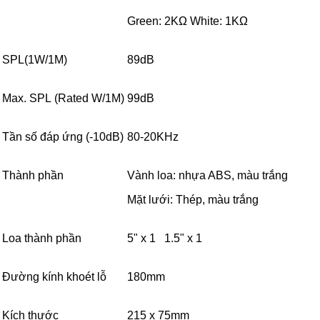
Green: 2KΩ White: 1KΩ
SPL(1W/1M)
89dB
Max. SPL (Rated W/1M)
99dB
Tần số đáp ứng (-10dB)
80-20KHz
Thành phần
Vành loa: nhựa ABS, màu trắng
Mặt lưới: Thép, màu trắng
Loa thành phần
5" x 1 1.5" x 1
Đường kính khoét lỗ
180mm
Kích thước
215 x 75mm