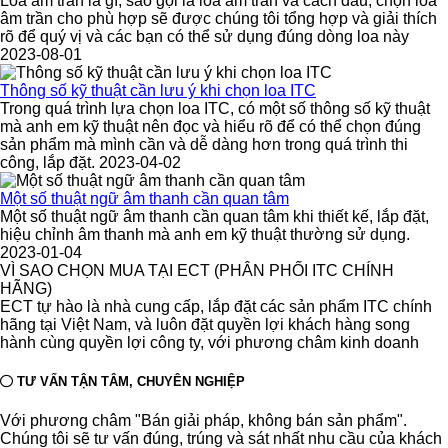
Loa âm trần là gì, sao gọi là loa âm trần và cách đấu, chọn loa
âm trần cho phù hợp sẽ được chúng tôi tổng hợp và giải thích
rõ để quý vị và các bạn có thể sử dụng đúng dòng loa này
2023-08-01
Thông số kỹ thuật cần lưu ý khi chọn loa ITC
Trong quá trình lựa chọn loa ITC, có một số thông số kỹ thuật
mà anh em kỹ thuật nên đọc và hiểu rõ để có thể chọn đúng
sản phẩm mà mình cần và dễ dàng hơn trong quá trình thi
công, lắp đặt. 2023-04-02
Một số thuật ngữ âm thanh cần quan tâm
Một số thuật ngữ âm thanh cần quan tâm khi thiết kế, lắp đặt,
hiệu chỉnh âm thanh mà anh em kỹ thuật thường sử dụng.
2023-01-04
VÌ SAO CHỌN MUA TẠI ECT (PHÂN PHỐI ITC CHÍNH
HÃNG)
ECT tự hào là nhà cung cấp, lắp đặt các sản phẩm ITC chính
hãng tại Việt Nam, và luôn đặt quyền lợi khách hàng song
hành cùng quyền lợi công ty, với phương châm kinh doanh
TƯ VẤN TẬN TÂM, CHUYÊN NGHIỆP
Với phương châm "Bán giải pháp, không bán sản phẩm".
Chúng tôi sẽ tư vấn đúng, trúng và sát nhất nhu cầu của khách