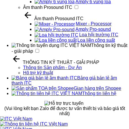
Amply 6 vùng loa
Âm thanh Prosound ITC
Âm thanh Prosound ITC
Mixer - Processor
Amply Pro-sound
Loa hội trường ITC
Loa liền công suất
Thông tin kỹ thuật
- giải pháp
THÔNG TIN KỸ THUẬT - GIẢI PHÁP
Thông tin Sản phẩm - Dự Án
Hõ trợ kỹ thuật
Bảng giá bán lẻ âm
thanh ITC
Gian hàng trên Shopee
Thông tin liên hệ
(Vui lòng kết bạn Zalo để được tư vấn thiết bị và báo giá tốt
nhất)