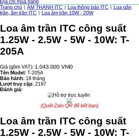
Địa chỉ mua hàng
Trang chủ
ÂM THANH ITC
Loa thông báo ITC
Loa gắn
|
|
|
trần, âm trần ITC
Loa âm trần 10W - 20W
|
Loa âm trần ITC công suất
1.25W - 2.5W - 5W - 10W: T-
205A
1.043.000 VNĐ
Giá (gồm VAT):
Tên Model:
T-205A
Bảo hành:
18 tháng
Lượt truy cập:
2197
Đánh giá:
(Quét Zalo QR để kết bạn)
Loa âm trần ITC công suất
1.25W - 2.5W - 5W - 10W: T-