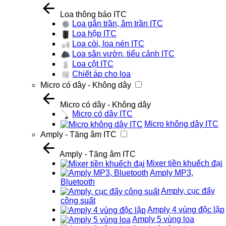
Loa thông báo ITC
Loa gắn trần, âm trần ITC
Loa hộp ITC
Loa còi, loa nén ITC
Loa sân vườn, tiểu cảnh ITC
Loa cột ITC
Chiết áp cho loa
Micro có dây - Không dây
Micro có dây - Không dây
Micro có dây ITC
Micro không dây ITC
Amply - Tăng âm ITC
Amply - Tăng âm ITC
Mixer tiền khuếch đại
Amply MP3,
Bluetooth
Amply, cục đẩy
công suất
Amply 4 vùng độc lập
Amply 5 vùng loa