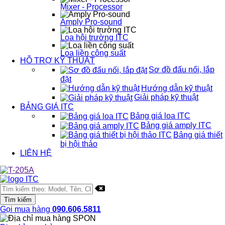
Mixer - Processor
Amply Pro-sound
Loa hội trường ITC
Loa liền công suất
HỖ TRỢ KỸ THUẬT
Sơ đồ đấu nối, lắp
đặt
Hướng dẫn kỹ thuật
Giải pháp kỹ thuật
BẢNG GIÁ ITC
Bảng giá loa ITC
Bảng giá amply ITC
Bảng giá thiết
bị hội thảo
LIÊN HỆ
Gọi mua hàng
090.606.5811