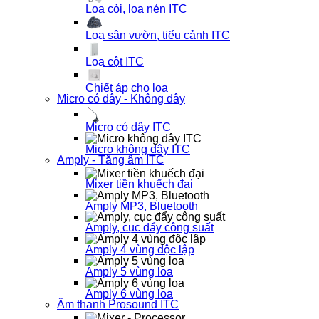
Loa còi, loa nén ITC
Loa sân vườn, tiểu cảnh ITC
Loa cột ITC
Chiết áp cho loa
Micro có dây - Không dây
Micro có dây ITC
Micro không dây ITC
Amply - Tăng âm ITC
Mixer tiền khuếch đại
Amply MP3, Bluetooth
Amply, cục đẩy công suất
Amply 4 vùng độc lập
Amply 5 vùng loa
Amply 6 vùng loa
Âm thanh Prosound ITC