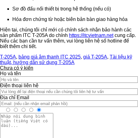
Sơ đồ đấu nối thiết bị trong hệ thống (nếu có)
Hóa đơn chứng từ hoặc biên bản bàn giao hàng hóa
Hiện tại, chúng tôi chỉ mới có chính sách nhận bảo hành các
sản phẩm ITC T-205A do chính
https://itcvietnam.net
cung cấp.
Nếu các bạn cần tư vấn thêm, vui lòng liên hệ số hotline để
biết thêm chi tiết.
T-205A
,
bảng giá âm thanh ITC 2025
,
giá T-205A
,
Tài liệu kỹ
thuật, hướng dẫn sử dụng T-205A
Chưa có ý kiến
Họ và tên
Điện thoại liên hệ
Địa chỉ Email