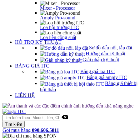
Mixer - Processor
Amply Pro-sound
Loa hội trường ITC
Loa liền công suất
HỖ TRỢ KỸ THUẬT
Sơ đồ đấu nối, lắp đặt
Hướng dẫn kỹ thuật
Giải pháp kỹ thuật
BẢNG GIÁ ITC
Bảng giá loa ITC
Bảng giá amply ITC
Bảng giá thiết bị
hội thảo
LIÊN HỆ
Gọi mua hàng
090.606.5811