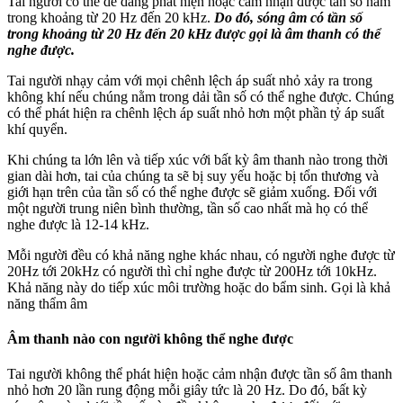
Tai người có thể dễ dàng phát hiện hoặc cảm nhận được tần số nằm
trong khoảng từ 20 Hz đến 20 kHz.
Do đó, sóng âm có tần số
trong khoảng từ 20 Hz đến 20 kHz được gọi là âm thanh có thể
nghe được.
Tai người nhạy cảm với mọi chênh lệch áp suất nhỏ xảy ra trong
không khí nếu chúng nằm trong dải tần số có thể nghe được. Chúng
có thể phát hiện ra chênh lệch áp suất nhỏ hơn một phần tỷ áp suất
khí quyển.
Khi chúng ta lớn lên và tiếp xúc với bất kỳ âm thanh nào trong thời
gian dài hơn, tai của chúng ta sẽ bị suy yếu hoặc bị tổn thương và
giới hạn trên của tần số có thể nghe được sẽ giảm xuống. Đối với
một người trung niên bình thường, tần số cao nhất mà họ có thể
nghe được là 12-14 kHz.
Mỗi người đều có khả năng nghe khác nhau, có người nghe được từ
20Hz tới 20kHz có người thì chỉ nghe được từ 200Hz tới 10kHz.
Khả năng này do tiếp xúc môi trường hoặc do bẩm sinh. Gọi là khả
năng thẩm âm
Âm thanh nào con người không thể nghe được
Tai người không thể phát hiện hoặc cảm nhận được tần số âm thanh
nhỏ hơn 20 lần rung động mỗi giây tức là 20 Hz. Do đó, bất kỳ