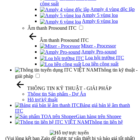
công suất
Amply 4 vùng độc lập
Amply 5 vùng loa
Amply 6 vùng loa
Âm thanh Prosound ITC
Âm thanh Prosound ITC
Mixer - Processor
Amply Pro-sound
Loa hội trường ITC
Loa liền công suất
Thông tin kỹ thuật -
giải pháp
THÔNG TIN KỸ THUẬT - GIẢI PHÁP
Thông tin Sản phẩm - Dự Án
Hõ trợ kỹ thuật
Bảng giá bán lẻ âm thanh
ITC
Gian hàng trên Shopee
Thông tin liên hệ
(Vui lòng kết bạn Zalo để được tư vấn thiết bị và báo giá tốt nhất)