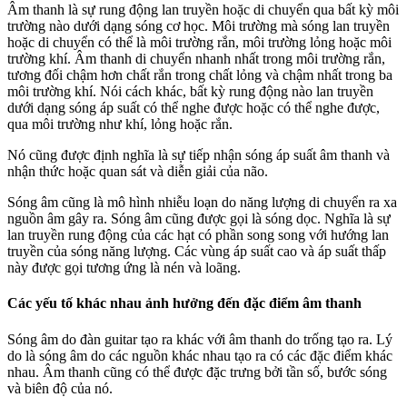
Âm thanh là sự rung động lan truyền hoặc di chuyển qua bất kỳ môi
trường nào dưới dạng sóng cơ học. Môi trường mà sóng lan truyền
hoặc di chuyển có thể là môi trường rắn, môi trường lỏng hoặc môi
trường khí. Âm thanh di chuyển nhanh nhất trong môi trường rắn,
tương đối chậm hơn chất rắn trong chất lỏng và chậm nhất trong ba
môi trường khí. Nói cách khác, bất kỳ rung động nào lan truyền
dưới dạng sóng áp suất có thể nghe được hoặc có thể nghe được,
qua môi trường như khí, lỏng hoặc rắn.
Nó cũng được định nghĩa là sự tiếp nhận sóng áp suất âm thanh và
nhận thức hoặc quan sát và diễn giải của não.
Sóng âm cũng là mô hình nhiễu loạn do năng lượng di chuyển ra xa
nguồn âm gây ra. Sóng âm cũng được gọi là sóng dọc. Nghĩa là sự
lan truyền rung động của các hạt có phần song song với hướng lan
truyền của sóng năng lượng. Các vùng áp suất cao và áp suất thấp
này được gọi tương ứng là nén và loãng.
Các yếu tố khác nhau ảnh hưởng đến đặc điểm âm thanh
Sóng âm do đàn guitar tạo ra khác với âm thanh do trống tạo ra. Lý
do là sóng âm do các nguồn khác nhau tạo ra có các đặc điểm khác
nhau. Âm thanh cũng có thể được đặc trưng bởi tần số, bước sóng
và biên độ của nó.