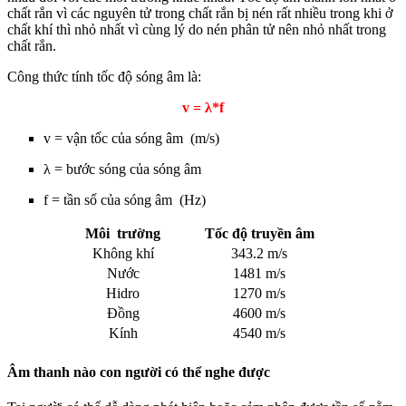
chất rắn vì các nguyên tử trong chất rắn bị nén rất nhiều trong khi ở
chất khí thì nhỏ nhất vì cùng lý do nén phân tử nên nhỏ nhất trong
chất rắn.
Công thức tính tốc độ sóng âm là:
v = λ*f
v = vận tốc của sóng âm
(m/s)
λ = bước sóng của sóng âm
f = tần số của sóng âm
(Hz)
Môi trường
Tốc độ truyền âm
Không khí
343.2 m/s
Nước
1481 m/s
Hidro
1270 m/s
Đồng
4600 m/s
Kính
4540 m/s
Âm thanh nào con người có thể nghe được