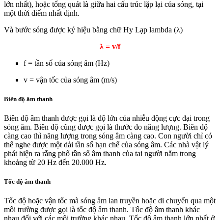
lớn nhất), hoặc tổng quát là giữa hai cấu trúc lặp lại của sóng, tại
một thời điểm nhất định.
Và bước sóng được ký hiệu bằng chữ Hy Lạp lambda (λ)
λ = v/f
f = tần số của sóng âm (Hz)
v = vận tốc của sóng âm (m/s)
Biên độ âm thanh
Biên độ âm thanh được gọi là độ lớn của nhiễu động cực đại trong
sóng âm. Biên độ cũng được gọi là thước đo năng lượng. Biên độ
càng cao thì năng lượng trong sóng âm càng cao. Con người chỉ có
thể nghe được một dải tần số hạn chế của sóng âm. Các nhà vật lý
phát hiện ra rằng phổ tần số âm thanh của tai người nằm trong
khoảng từ 20 Hz đến 20.000 Hz.
Tốc độ âm thanh
Tốc độ hoặc vận tốc mà sóng âm lan truyền hoặc di chuyển qua một
môi trường được gọi là tốc độ âm thanh. Tốc độ âm thanh khác
nhau đối với các môi trường khác nhau. Tốc độ âm thanh lớn nhất ở