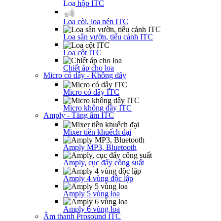
Loa hộp ITC
Loa còi, loa nén ITC
Loa sân vườn, tiểu cảnh ITC
Loa cột ITC
Chiết áp cho loa
Micro có dây - Không dây
Micro có dây ITC
Micro không dây ITC
Amply - Tăng âm ITC
Mixer tiền khuếch đại
Amply MP3, Bluetooth
Amply, cục đẩy công suất
Amply 4 vùng độc lập
Amply 5 vùng loa
Amply 6 vùng loa
Âm thanh Prosound ITC