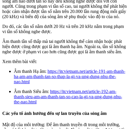
sóng âm nào dưới tần số này đều không nghe được đối với con
người. Cũng trong phạm vi tần số cao, tai người không thể phát hiện
hoặc cảm nhận được tần số nằm trên 20.000 lần rung động mỗi giây
(20 kHz) và biên độ của sóng âm sẽ phụ thuộc vào độ to của nó.
Do đó, các tần số nằm dưới 20 Hz và trên 20 kHz nằm trong phạm
vi tần số không nghe được.
Âm thanh tần số thấp mà tai người không thể cảm nhận hoặc phát
hiện được cũng được gọi là âm thanh hạ âm. Ngoài ra, tần số không
nghe được ở phạm vi cao hơn cũng được gọi là âm thanh siêu âm.
Xem thêm bài viết:
Âm thanh Hạ âm:
https://itcvietnam.net/article-191-am-thanh-
ha-am-am-thanh-tan-so-thap-la-gi-va-ung-dung-nhu-the-
nao.html
Âm thanh Siêu âm:
https://itcvietnam.net/article-192-am-
thanh-sieu-am-am-thanh-tan-so-cao-la-gi-va-ung-dung-nhu-
the-nao.html
Các yếu tố ảnh hưởng đến sự lan truyền của sóng âm
Mật độ của môi trường: Để âm thanh truyền đi trong môi trường,