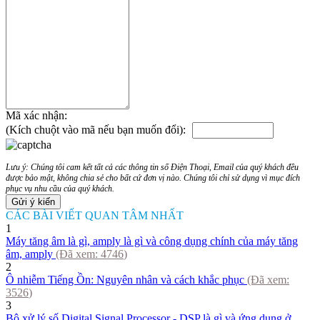
Mã xác nhận:
(Kích chuột vào mã nếu bạn muốn đổi):
Lưu ý: Chúng tôi cam kết tất cả các thông tin số Điện Thoại, Email của quý khách đều
được bảo mật, không chia sẻ cho bất cứ đơn vị nào. Chúng tôi chỉ sử dụng vì mục đích
phục vụ nhu cầu của quý khách.
CÁC BÀI VIẾT QUAN TÂM NHẤT
1
Máy tăng âm là gì, amply là gì và công dụng chính của máy tăng
âm, amply
(Đã xem:
4746
)
2
Ô nhiễm Tiếng Ồn: Nguyên nhân và cách khắc phục
(Đã xem:
3526
)
3
​Bộ xử lý số Digital Signal Processor - DSP là gì và ứng dụng ở