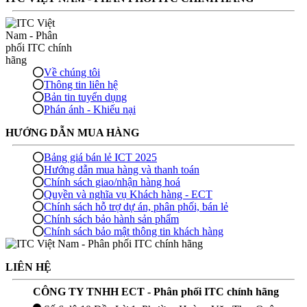
Về chúng tôi
Thông tin liên hệ
Bản tin tuyển dụng
Phán ánh - Khiếu nại
HƯỚNG DẪN MUA HÀNG
Bảng giá bán lẻ ICT 2025
Hướng dẫn mua hàng và thanh toán
Chính sách giao/nhận hàng hoá
Quyền và nghĩa vụ Khách hàng - ECT
Chính sách hỗ trợ dự án, phân phối, bán lẻ
Chính sách bảo hành sản phẩm
Chính sách bảo mật thông tin khách hàng
LIÊN HỆ
CÔNG TY TNHH ECT - Phân phối ITC chính hãng