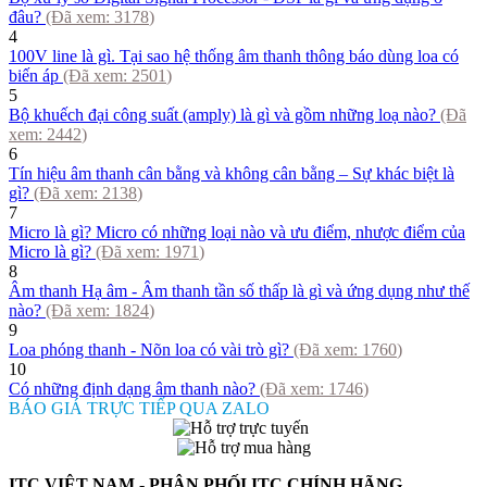
đâu?
(Đã xem:
3178
)
4
100V line là gì. Tại sao hệ thống âm thanh thông báo dùng loa có
biến áp
(Đã xem:
2501
)
5
Bộ khuếch đại công suất (amply) là gì và gồm những loạ nào?
(Đã
xem:
2442
)
6
Tín hiệu âm thanh cân bằng và không cân bằng – Sự khác biệt là
gì?
(Đã xem:
2138
)
7
Micro là gì? Micro có những loại nào và ưu điểm, nhược điểm của
Micro là gì?
(Đã xem:
1971
)
8
Âm thanh Hạ âm - Âm thanh tần số thấp là gì và ứng dụng như thế
nào?
(Đã xem:
1824
)
9
Loa phóng thanh - Nõn loa có vài trò gì?
(Đã xem:
1760
)
10
Có những định dạng âm thanh nào?
(Đã xem:
1746
)
BÁO GIÁ TRỰC TIẾP QUA ZALO
ITC VIỆT NAM - PHÂN PHỐI ITC CHÍNH HÃNG