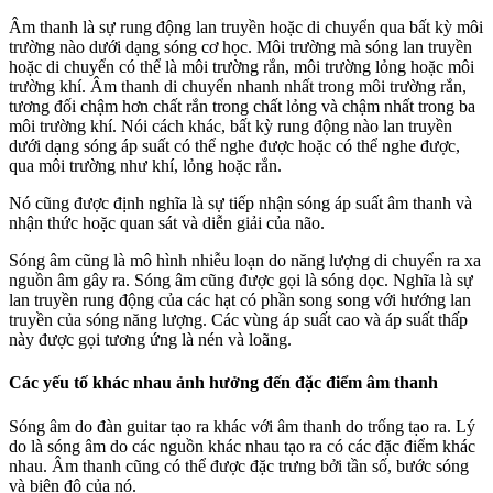
Âm thanh là sự rung động lan truyền hoặc di chuyển qua bất kỳ môi
trường nào dưới dạng sóng cơ học. Môi trường mà sóng lan truyền
hoặc di chuyển có thể là môi trường rắn, môi trường lỏng hoặc môi
trường khí. Âm thanh di chuyển nhanh nhất trong môi trường rắn,
tương đối chậm hơn chất rắn trong chất lỏng và chậm nhất trong ba
môi trường khí. Nói cách khác, bất kỳ rung động nào lan truyền
dưới dạng sóng áp suất có thể nghe được hoặc có thể nghe được,
qua môi trường như khí, lỏng hoặc rắn.
Nó cũng được định nghĩa là sự tiếp nhận sóng áp suất âm thanh và
nhận thức hoặc quan sát và diễn giải của não.
Sóng âm cũng là mô hình nhiễu loạn do năng lượng di chuyển ra xa
nguồn âm gây ra. Sóng âm cũng được gọi là sóng dọc. Nghĩa là sự
lan truyền rung động của các hạt có phần song song với hướng lan
truyền của sóng năng lượng. Các vùng áp suất cao và áp suất thấp
này được gọi tương ứng là nén và loãng.
Các yếu tố khác nhau ảnh hưởng đến đặc điểm âm thanh
Sóng âm do đàn guitar tạo ra khác với âm thanh do trống tạo ra. Lý
do là sóng âm do các nguồn khác nhau tạo ra có các đặc điểm khác
nhau. Âm thanh cũng có thể được đặc trưng bởi tần số, bước sóng
và biên độ của nó.