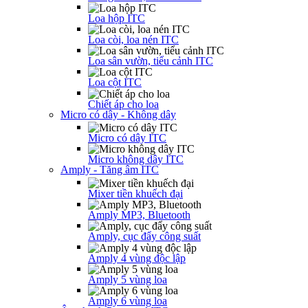
Loa hộp ITC
Loa còi, loa nén ITC
Loa sân vườn, tiểu cảnh ITC
Loa cột ITC
Chiết áp cho loa
Micro có dây - Không dây
Micro có dây ITC
Micro không dây ITC
Amply - Tăng âm ITC
Mixer tiền khuếch đại
Amply MP3, Bluetooth
Amply, cục đẩy công suất
Amply 4 vùng độc lập
Amply 5 vùng loa
Amply 6 vùng loa