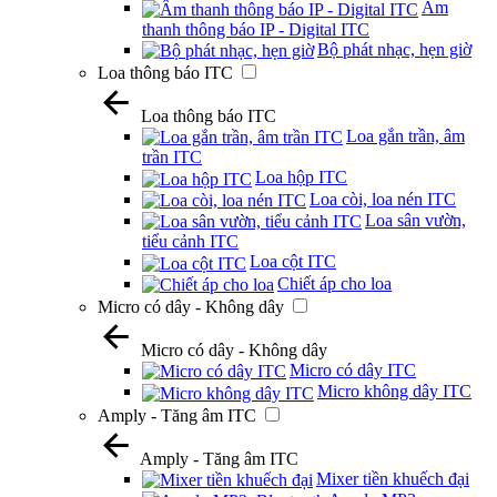
Âm
thanh thông báo IP - Digital ITC
Bộ phát nhạc, hẹn giờ
Loa thông báo ITC
Loa thông báo ITC
Loa gắn trần, âm
trần ITC
Loa hộp ITC
Loa còi, loa nén ITC
Loa sân vườn,
tiểu cảnh ITC
Loa cột ITC
Chiết áp cho loa
Micro có dây - Không dây
Micro có dây - Không dây
Micro có dây ITC
Micro không dây ITC
Amply - Tăng âm ITC
Amply - Tăng âm ITC
Mixer tiền khuếch đại