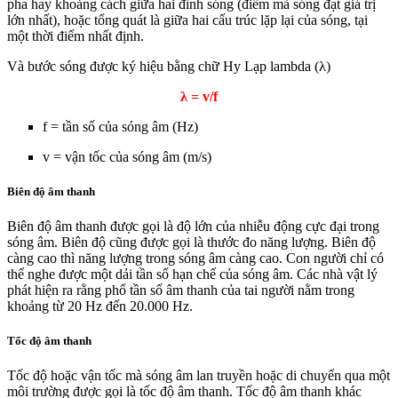
pha hay khoảng cách giữa hai đỉnh sóng (điểm mà sóng đạt giá trị
lớn nhất), hoặc tổng quát là giữa hai cấu trúc lặp lại của sóng, tại
một thời điểm nhất định.
Và bước sóng được ký hiệu bằng chữ Hy Lạp lambda (λ)
λ = v/f
f = tần số của sóng âm (Hz)
v = vận tốc của sóng âm (m/s)
Biên độ âm thanh
Biên độ âm thanh được gọi là độ lớn của nhiễu động cực đại trong
sóng âm. Biên độ cũng được gọi là thước đo năng lượng. Biên độ
càng cao thì năng lượng trong sóng âm càng cao. Con người chỉ có
thể nghe được một dải tần số hạn chế của sóng âm. Các nhà vật lý
phát hiện ra rằng phổ tần số âm thanh của tai người nằm trong
khoảng từ 20 Hz đến 20.000 Hz.
Tốc độ âm thanh
Tốc độ hoặc vận tốc mà sóng âm lan truyền hoặc di chuyển qua một
môi trường được gọi là tốc độ âm thanh. Tốc độ âm thanh khác