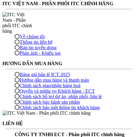
ITC VIỆT NAM - PHÂN PHỐI ITC CHÍNH HÃNG
Về chúng tôi
Thông tin liên hệ
Bản tin tuyển dụng
Phán ánh - Khiếu nại
HƯỚNG DẪN MUA HÀNG
Bảng giá bán lẻ ICT 2025
Hướng dẫn mua hàng và thanh toán
Chính sách giao/nhận hàng hoá
Quyền và nghĩa vụ Khách hàng - ECT
Chính sách hỗ trợ dự án, phân phối, bán lẻ
Chính sách bảo hành sản phẩm
Chính sách bảo mật thông tin khách hàng
LIÊN HỆ
CÔNG TY TNHH ECT - Phân phối ITC chính hãng