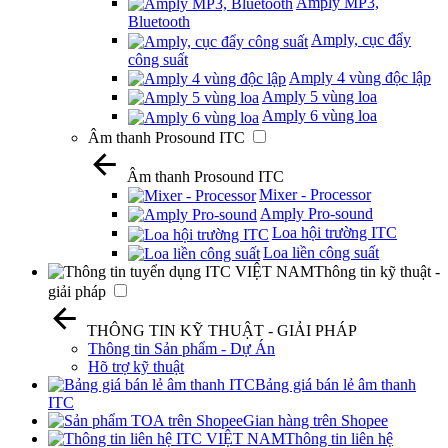
Amply MP3,
Bluetooth
Amply, cục đẩy
công suất
Amply 4 vùng độc lập
Amply 5 vùng loa
Amply 6 vùng loa
Âm thanh Prosound ITC
Âm thanh Prosound ITC
Mixer - Processor
Amply Pro-sound
Loa hội trường ITC
Loa liền công suất
Thông tin kỹ thuật -
giải pháp
THÔNG TIN KỸ THUẬT - GIẢI PHÁP
Thông tin Sản phẩm - Dự Án
Hõ trợ kỹ thuật
Bảng giá bán lẻ âm thanh
ITC
Gian hàng trên Shopee
Thông tin liên hệ