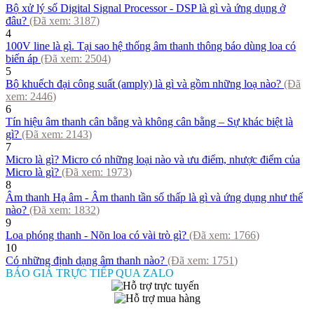
​Bộ xử lý số Digital Signal Processor - DSP là gì và ứng dụng ở
đâu?
(Đã xem:
3187
)
4
100V line là gì. Tại sao hệ thống âm thanh thông báo dùng loa có
biến áp
(Đã xem:
2504
)
5
Bộ khuếch đại công suất (amply) là gì và gồm những loạ nào?
(Đã
xem:
2446
)
6
Tín hiệu âm thanh cân bằng và không cân bằng – Sự khác biệt là
gì?
(Đã xem:
2143
)
7
Micro là gì? Micro có những loại nào và ưu điểm, nhược điểm của
Micro là gì?
(Đã xem:
1973
)
8
Âm thanh Hạ âm - Âm thanh tần số thấp là gì và ứng dụng như thế
nào?
(Đã xem:
1832
)
9
Loa phóng thanh - Nõn loa có vài trò gì?
(Đã xem:
1766
)
10
Có những định dạng âm thanh nào?
(Đã xem:
1751
)
BÁO GIÁ TRỰC TIẾP QUA ZALO