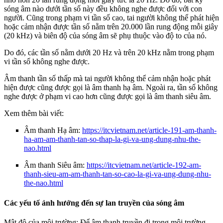
sóng âm nào dưới tần số này đều không nghe được đối với con
người. Cũng trong phạm vi tần số cao, tai người không thể phát hiện
hoặc cảm nhận được tần số nằm trên 20.000 lần rung động mỗi giây
(20 kHz) và biên độ của sóng âm sẽ phụ thuộc vào độ to của nó.
Do đó, các tần số nằm dưới 20 Hz và trên 20 kHz nằm trong phạm
vi tần số không nghe được.
Âm thanh tần số thấp mà tai người không thể cảm nhận hoặc phát
hiện được cũng được gọi là âm thanh hạ âm. Ngoài ra, tần số không
nghe được ở phạm vi cao hơn cũng được gọi là âm thanh siêu âm.
Xem thêm bài viết:
Âm thanh Hạ âm:
https://itcvietnam.net/article-191-am-thanh-
ha-am-am-thanh-tan-so-thap-la-gi-va-ung-dung-nhu-the-
nao.html
Âm thanh Siêu âm:
https://itcvietnam.net/article-192-am-
thanh-sieu-am-am-thanh-tan-so-cao-la-gi-va-ung-dung-nhu-
the-nao.html
Các yếu tố ảnh hưởng đến sự lan truyền của sóng âm
Mật độ của môi trường: Để âm thanh truyền đi trong môi trường,