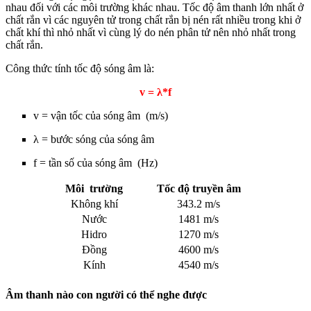
nhau đối với các môi trường khác nhau. Tốc độ âm thanh lớn nhất ở
chất rắn vì các nguyên tử trong chất rắn bị nén rất nhiều trong khi ở
chất khí thì nhỏ nhất vì cùng lý do nén phân tử nên nhỏ nhất trong
chất rắn.
Công thức tính tốc độ sóng âm là:
v = λ*f
v = vận tốc của sóng âm
(m/s)
λ = bước sóng của sóng âm
f = tần số của sóng âm
(Hz)
Môi trường
Tốc độ truyền âm
Không khí
343.2 m/s
Nước
1481 m/s
Hidro
1270 m/s
Đồng
4600 m/s
Kính
4540 m/s
Âm thanh nào con người có thể nghe được