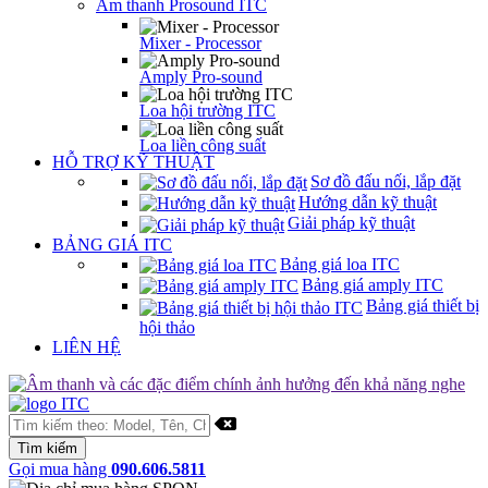
Âm thanh Prosound ITC
Mixer - Processor
Amply Pro-sound
Loa hội trường ITC
Loa liền công suất
HỖ TRỢ KỸ THUẬT
Sơ đồ đấu nối, lắp đặt
Hướng dẫn kỹ thuật
Giải pháp kỹ thuật
BẢNG GIÁ ITC
Bảng giá loa ITC
Bảng giá amply ITC
Bảng giá thiết bị
hội thảo
LIÊN HỆ
Gọi mua hàng
090.606.5811