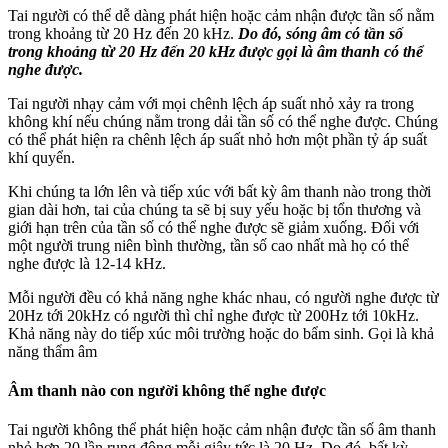
Tai người có thể dễ dàng phát hiện hoặc cảm nhận được tần số nằm
trong khoảng từ 20 Hz đến 20 kHz.
Do đó, sóng âm có tần số
trong khoảng từ 20 Hz đến 20 kHz được gọi là âm thanh có thể
nghe được.
Tai người nhạy cảm với mọi chênh lệch áp suất nhỏ xảy ra trong
không khí nếu chúng nằm trong dải tần số có thể nghe được. Chúng
có thể phát hiện ra chênh lệch áp suất nhỏ hơn một phần tỷ áp suất
khí quyển.
Khi chúng ta lớn lên và tiếp xúc với bất kỳ âm thanh nào trong thời
gian dài hơn, tai của chúng ta sẽ bị suy yếu hoặc bị tổn thương và
giới hạn trên của tần số có thể nghe được sẽ giảm xuống. Đối với
một người trung niên bình thường, tần số cao nhất mà họ có thể
nghe được là 12-14 kHz.
Mỗi người đều có khả năng nghe khác nhau, có người nghe được từ
20Hz tới 20kHz có người thì chỉ nghe được từ 200Hz tới 10kHz.
Khả năng này do tiếp xúc môi trường hoặc do bẩm sinh. Gọi là khả
năng thẩm âm
Âm thanh nào con người không thể nghe được
Tai người không thể phát hiện hoặc cảm nhận được tần số âm thanh
nhỏ hơn 20 lần rung động mỗi giây tức là 20 Hz. Do đó, bất kỳ