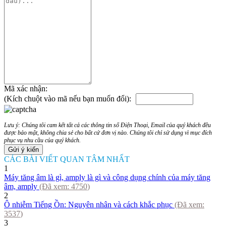
Mã xác nhận:
(Kích chuột vào mã nếu bạn muốn đổi):
Lưu ý: Chúng tôi cam kết tất cả các thông tin số Điện Thoại, Email của quý khách đều
được bảo mật, không chia sẻ cho bất cứ đơn vị nào. Chúng tôi chỉ sử dụng vì mục đích
phục vụ nhu cầu của quý khách.
CÁC BÀI VIẾT QUAN TÂM NHẤT
1
Máy tăng âm là gì, amply là gì và công dụng chính của máy tăng
âm, amply
(Đã xem:
4750
)
2
Ô nhiễm Tiếng Ồn: Nguyên nhân và cách khắc phục
(Đã xem:
3537
)
3