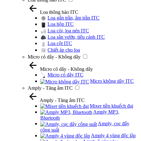
Loa thông báo ITC
Loa gắn trần, âm trần ITC
Loa hộp ITC
Loa còi, loa nén ITC
Loa sân vườn, tiểu cảnh ITC
Loa cột ITC
Chiết áp cho loa
Micro có dây - Không dây
Micro có dây - Không dây
Micro có dây ITC
Micro không dây ITC
Amply - Tăng âm ITC
Amply - Tăng âm ITC
Mixer tiền khuếch đại
Amply MP3,
Bluetooth
Amply, cục đẩy
công suất
Amply 4 vùng độc lập