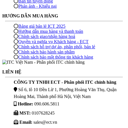
Bản tin tuyển dụng
Phán ánh - Khiếu nại
HƯỚNG DẪN MUA HÀNG
Bảng giá bán lẻ ICT 2025
Hướng dẫn mua hàng và thanh toán
Chính sách giao/nhận hàng hoá
Quyền và nghĩa vụ Khách hàng - ECT
Chính sách hỗ trợ dự án, phân phối, bán lẻ
Chính sách bảo hành sản phẩm
Chính sách bảo mật thông tin khách hàng
LIÊN HỆ
CÔNG TY TNHH ECT - Phân phối ITC chính hãng
Số 6, lô 10 Đền Lừ 1, Phường Hoàng Văn Thụ, Quận
Hoàng Mai, Thành phố Hà Nội, Việt Nam
Hotline:
090.606.5811
MST:
0107628245
Email:
sales@ect.vn