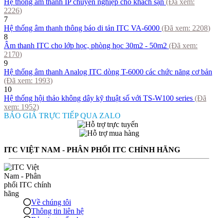
Hệ thống âm thanh IP chuyên nghiệp cho khách sạn
(Đã xem:
2226
)
7
Hệ thống âm thanh thông báo di tản ITC VA-6000
(Đã xem:
2208
)
8
Âm thanh ITC cho lớp học, phòng học 30m2 - 50m2
(Đã xem:
2170
)
9
Hệ thống âm thanh Analog ITC dòng T-6000 các chức năng cơ bản
(Đã xem:
1993
)
10
Hệ thống hội thảo không dây kỹ thuật số với TS-W100 series
(Đã
xem:
1952
)
BÁO GIÁ TRỰC TIẾP QUA ZALO
ITC VIỆT NAM - PHÂN PHỐI ITC CHÍNH HÃNG
Về chúng tôi
Thông tin liên hệ