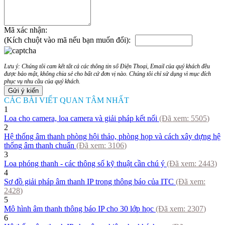
Mã xác nhận:
(Kích chuột vào mã nếu bạn muốn đổi):
Lưu ý: Chúng tôi cam kết tất cả các thông tin số Điện Thoại, Email của quý khách đều
được bảo mật, không chia sẻ cho bất cứ đơn vị nào. Chúng tôi chỉ sử dụng vì mục đích
phục vụ nhu cầu của quý khách.
CÁC BÀI VIẾT QUAN TÂM NHẤT
1
Loa cho camera, loa camera và giải pháp kết nối
(Đã xem:
5505
)
2
Hệ thống âm thanh phòng hội thảo, phòng họp và cách xây dựng hệ
thống âm thanh chuẩn
(Đã xem:
3106
)
3
Loa phóng thanh - các thông số kỹ thuật cần chú ý
(Đã xem:
2443
)
4
Sơ đồ giải pháp âm thanh IP trong thông báo của ITC
(Đã xem:
2428
)
5
Mô hình âm thanh thông báo IP cho 30 lớp học
(Đã xem:
2307
)
6