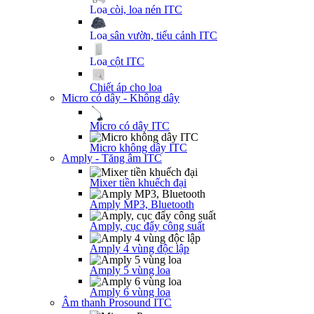
Loa còi, loa nén ITC
Loa sân vườn, tiểu cảnh ITC
Loa cột ITC
Chiết áp cho loa
Micro có dây - Không dây
Micro có dây ITC
Micro không dây ITC
Amply - Tăng âm ITC
Mixer tiền khuếch đại
Amply MP3, Bluetooth
Amply, cục đẩy công suất
Amply 4 vùng độc lập
Amply 5 vùng loa
Amply 6 vùng loa
Âm thanh Prosound ITC