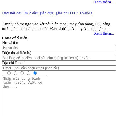
Xem thêm...
Dây nối dài 5m 2 đầu giắc đực, giắc cái ITC: TS-05D
Amply hỗ trợ ngõ vào kết nối điện thoại, máy tính bảng, PC, bảng
tương tác... dễ dàng thao tác. Đây là dòng Amply Analog cực bền
Xem thêm...
Chưa có ý kiến
Họ và tên
Điện thoại liên hệ
Địa chỉ Email