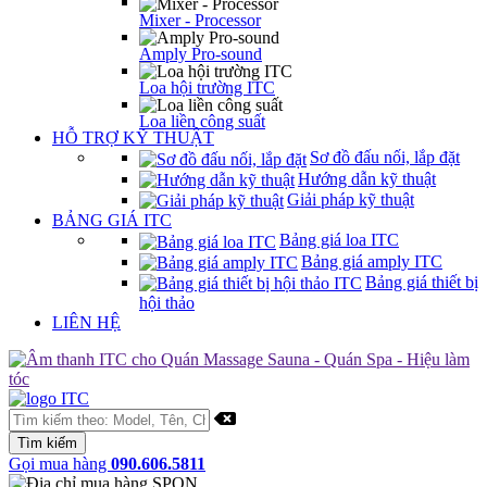
Mixer - Processor
Amply Pro-sound
Loa hội trường ITC
Loa liền công suất
HỖ TRỢ KỸ THUẬT
Sơ đồ đấu nối, lắp đặt
Hướng dẫn kỹ thuật
Giải pháp kỹ thuật
BẢNG GIÁ ITC
Bảng giá loa ITC
Bảng giá amply ITC
Bảng giá thiết bị
hội thảo
LIÊN HỆ
Gọi mua hàng
090.606.5811