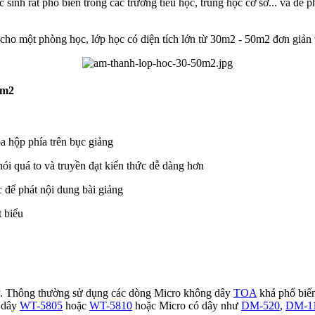
inh rất phổ biến trong các trường tiểu học, trung học cơ sở... và để ph
ể cho một
phòng học, lớp học có diện tích lớn từ 30m2 - 50m2 đơn giản v
0m2
a hộp phía trên bục giảng
ói quá to và truyền đạt kiến thức dễ dàng hơn
c để phát nội dung bài giảng
t biểu
ây. Thông thường sử dụng các dòng Micro không dây
TOA
khá phổ biến
 dây
WT-5805
hoặc
WT-5810
hoặc Micro có dây như
DM-520
,
DM-1