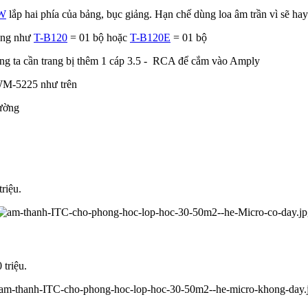
5W
lắp hai phía của bảng, bục giảng. Hạn chế dùng loa âm trần vì sẽ hay
ông như
T-B120
= 01 bộ hoặc
T-B120E
= 01 bộ
húng ta cần trang bị thêm 1 cáp 3.5 - RCA để cắm vào Amply
 WM-5225 như trên
tường
triệu.
 triệu.