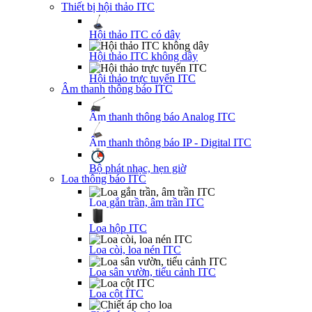
Thiết bị hội thảo ITC
Hội thảo ITC có dây
Hội thảo ITC không dây
Hội thảo trực tuyến ITC
Âm thanh thông báo ITC
Âm thanh thông báo Analog ITC
Âm thanh thông báo IP - Digital ITC
Bộ phát nhạc, hẹn giờ
Loa thông báo ITC
Loa gắn trần, âm trần ITC
Loa hộp ITC
Loa còi, loa nén ITC
Loa sân vườn, tiểu cảnh ITC
Loa cột ITC