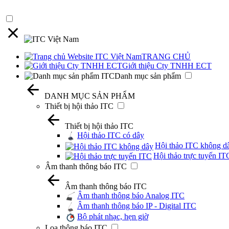
TRANG CHỦ
Giới thiệu Cty TNHH ECT
Danh mục sản phẩm
DANH MỤC SẢN PHẨM
Thiết bị hội thảo ITC
Thiết bị hội thảo ITC
Hội thảo ITC có dây
Hội thảo ITC không d
Hội thảo trực tuyến IT
Âm thanh thông báo ITC
Âm thanh thông báo ITC
Âm thanh thông báo Analog ITC
Âm thanh thông báo IP - Digital ITC
Bộ phát nhạc, hẹn giờ
Loa thông báo ITC