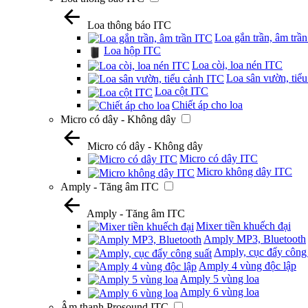
Loa thông báo ITC
Loa gắn trần, âm trầ
Loa hộp ITC
Loa còi, loa nén ITC
Loa sân vườn, tiể
Loa cột ITC
Chiết áp cho loa
Micro có dây - Không dây
Micro có dây - Không dây
Micro có dây ITC
Micro không dây ITC
Amply - Tăng âm ITC
Amply - Tăng âm ITC
Mixer tiền khuếch đại
Amply MP3, Bluetooth
Amply, cục đẩy công 
Amply 4 vùng độc lập
Amply 5 vùng loa
Amply 6 vùng loa
Âm thanh Prosound ITC