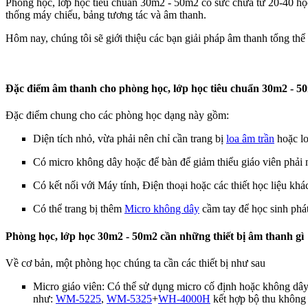
Phòng học, lớp học tiêu chuẩn 30m2 - 50m2 có sức chứa từ 20-40 học s
thống máy chiếu, bảng tương tác và âm thanh.
Hôm nay, chúng tôi sẽ giới thiệu các bạn giải pháp âm thanh tổng th
Đặc điểm âm thanh cho phòng học, lớp học tiêu chuẩn 30m2 - 5
Đặc điểm chung cho các phòng học dạng này gồm:
Diện tích nhỏ, vừa phải nên chỉ cần trang bị
loa âm trần
hoặc lo
Có micro không dây hoặc để bàn để giảm thiểu giáo viên phải n
Có kết nối với Máy tính, Điện thoại hoặc các thiết học liệu khá
Có thể trang bị thêm
Micro không dây
cầm tay để học sinh phá
Phòng học, lớp học 30m2 - 50m2 cần những thiết bị âm thanh gì
Về cơ bản, một phòng học chúng ta cần các thiết bị như sau
Micro giáo viên: Có thể sử dụng micro cố định hoặc không d
như:
WM-5225
,
WM-5325
+
WH-4000H
kết hợp bộ thu không