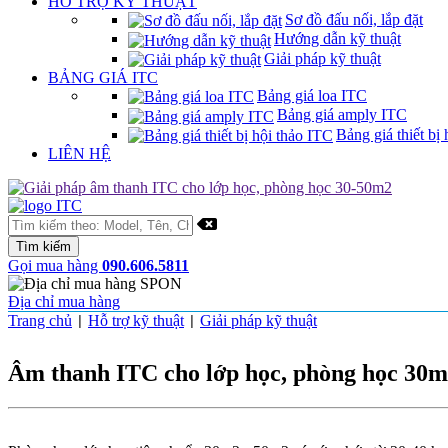
HỖ TRỢ KỸ THUẬT
Sơ đồ đấu nối, lắp đặt
Hướng dẫn kỹ thuật
Giải pháp kỹ thuật
BẢNG GIÁ ITC
Bảng giá loa ITC
Bảng giá amply ITC
Bảng giá thiết bị 
LIÊN HỆ
Gọi mua hàng
090.606.5811
Địa chỉ mua hàng
Trang chủ
Hỗ trợ kỹ thuật
Giải pháp kỹ thuật
|
|
Âm thanh ITC cho lớp học, phòng học 30m