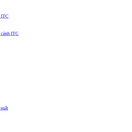
n ITC
u cảnh ITC
suất