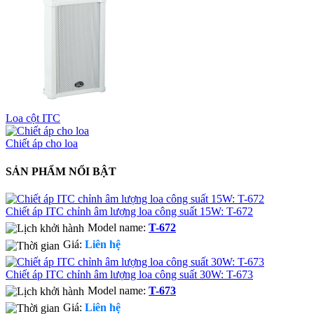
Loa cột ITC
Chiết áp cho loa
SẢN PHẨM NỔI BẬT
Chiết áp ITC chỉnh âm lượng loa công suất 15W: T-672
Model name:
T-672
Giá:
Liên hệ
Chiết áp ITC chỉnh âm lượng loa công suất 30W: T-673
Model name:
T-673
Giá:
Liên hệ