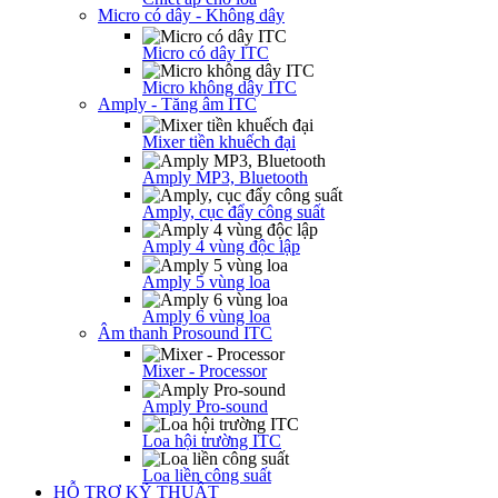
Micro có dây - Không dây
Micro có dây ITC
Micro không dây ITC
Amply - Tăng âm ITC
Mixer tiền khuếch đại
Amply MP3, Bluetooth
Amply, cục đẩy công suất
Amply 4 vùng độc lập
Amply 5 vùng loa
Amply 6 vùng loa
Âm thanh Prosound ITC
Mixer - Processor
Amply Pro-sound
Loa hội trường ITC
Loa liền công suất
HỖ TRỢ KỸ THUẬT