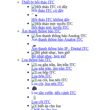
Thiết bị hội thảo ITC
Hội thảo ITC có dây
Hội thảo ITC không dây
Hội thảo trực tuyến ITC
Âm thanh thông báo ITC
Âm thanh thông báo Analog ITC
Âm thanh thông báo IP - Digital ITC
Bộ phát nhạc, hẹn giờ
Loa thông báo ITC
Loa gắn trần, âm trần ITC
Loa hộp ITC
Loa còi, loa nén ITC
Loa sân vườn, tiểu cảnh ITC
Loa cột ITC
Chiết áp cho loa