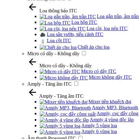
Loa thông báo ITC
Loa gắn trần, âm trầ
Loa hộp ITC
Loa còi, loa nén ITC
Loa sân vườn, tiểu cảnh ITC
Loa cột ITC
Chiết áp cho loa
Micro có dây - Không dây
Micro có dây - Không dây
Micro có dây ITC
Micro không dây ITC
Amply - Tăng âm ITC
Amply - Tăng âm ITC
Mixer tiền khuếch đại
Amply MP3, Bluetooth
Amply, cục đẩy công 
Amply 4 vùng độc lập
Amply 5 vùng loa
Amply 6 vùng loa
Âm thanh Prosound ITC