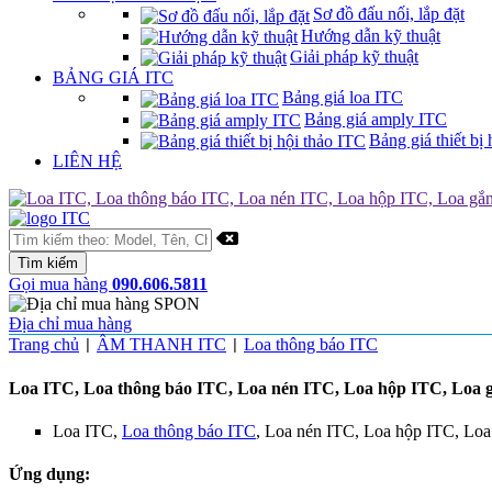
Sơ đồ đấu nối, lắp đặt
Hướng dẫn kỹ thuật
Giải pháp kỹ thuật
BẢNG GIÁ ITC
Bảng giá loa ITC
Bảng giá amply ITC
Bảng giá thiết bị 
LIÊN HỆ
Gọi mua hàng
090.606.5811
Địa chỉ mua hàng
Trang chủ
ÂM THANH ITC
Loa thông báo ITC
|
|
Loa ITC, Loa thông báo ITC, Loa nén ITC, Loa hộp ITC, Loa g
Loa ITC,
Loa thông báo ITC
, Loa nén ITC, Loa hộp ITC, Loa
Ứng dụng: