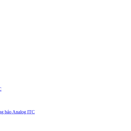
C
ng báo Analog ITC