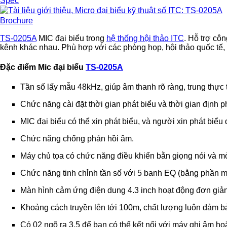
Spec
Brochure
TS-0205A
MIC đại biểu trong
hệ thống hội thảo ITC
. Hỗ trợ cô
kênh khác nhau. Phù hợp với các phòng họp, hội thảo quốc tế,
Đặc điểm Mic đại biểu
TS-0205A
Tần số lấy mẫu 48kHz, giúp âm thanh rõ ràng, trung thực 
Chức năng cài đặt thời gian phát biểu và thời gian định p
MIC đại biểu có thể xin phát biểu, và người xin phát bi
Chức năng chống phản hồi âm.
Máy chủ tọa có chức năng điều khiển bằn giọng nói và m
Chức năng tinh chỉnh tần số với 5 banh EQ (bằng phần mề
Màn hình cảm ứng điện dung 4.3 inch hoạt động đơn giản
Khoảng cách truyền lên tới 100m, chất lượng luôn đảm b
Có 02 ngõ ra 3.5 để bạn có thể kết nối với máy ghi âm hoặ