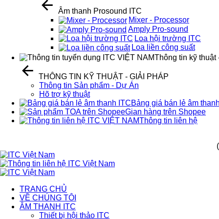
Âm thanh Prosound ITC
Mixer - Processor
Amply Pro-sound
Loa hội trường ITC
Loa liền công suất
Thông tin kỹ thuật 
THÔNG TIN KỸ THUẬT - GIẢI PHÁP
Thông tin Sản phẩm - Dự Án
Hõ trợ kỹ thuật
Bảng giá bán lẻ âm than
Gian hàng trên Shopee
Thông tin liên hệ
TRANG CHỦ
VỀ CHÚNG TÔI
ÂM THANH ITC
Thiết bị hội thảo ITC