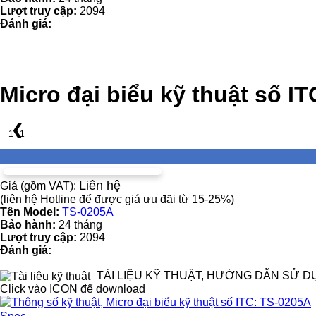
Lượt truy cập:
2094
Đánh giá:
Micro đại biểu kỹ thuật số I
❮
1 / 1
Liên hệ
Giá (gồm VAT):
(liên hệ Hotline để được giá ưu đãi từ 15-25%)
Tên Model:
TS-0205A
Bảo hành:
24 tháng
Lượt truy cập:
2094
Đánh giá:
TÀI LIỆU KỸ THUẬT, HƯỚNG DẪN SỬ D
Click vào ICON để download