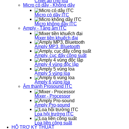
Chiết áp cho loa
Micro có dây - Không dây
Micro có dây ITC
Micro không dây ITC
Amply - Tăng âm ITC
Mixer tiền khuếch đại
Amply MP3, Bluetooth
Amply, cục đẩy công suất
Amply 4 vùng độc lập
Amply 5 vùng loa
Amply 6 vùng loa
Âm thanh Prosound ITC
Mixer - Processor
Amply Pro-sound
Loa hội trường ITC
Loa liền công suất
HỖ TRỢ KỸ THUẬT