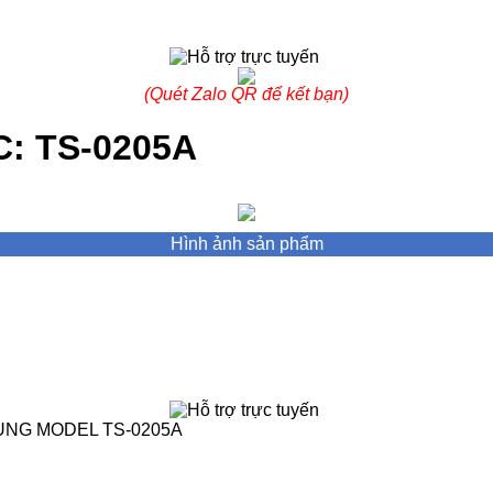
(Quét Zalo QR để kết bạn)
TC: TS-0205A
Hình ảnh sản phẩm
ỤNG MODEL TS-0205A