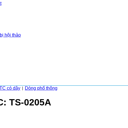
t
bị hội thảo
ITC có dây
Dòng phổ thông
|
TC: TS-0205A