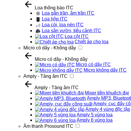
Loa thông báo ITC
Loa gắn trần, âm trần ITC
Loa hộp ITC
Loa còi, loa nén ITC
Loa sân vườn, tiểu cảnh ITC
Loa cột ITC
Chiết áp cho loa
Micro có dây - Không dây
Micro có dây - Không dây
Micro có dây ITC
Micro không dây ITC
Amply - Tăng âm ITC
Amply - Tăng âm ITC
Mixer tiền khuếch đại
Amply MP3, Bluetoot
Amply, cục đẩy cô
Amply 4 vùng độc lập
Amply 5 vùng loa
Amply 6 vùng loa
Âm thanh Prosound ITC