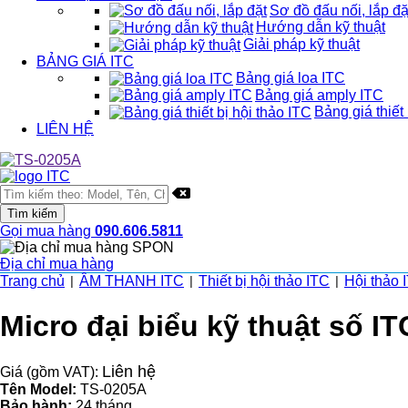
Sơ đồ đấu nối, lắp đặ
Hướng dẫn kỹ thuật
Giải pháp kỹ thuật
BẢNG GIÁ ITC
Bảng giá loa ITC
Bảng giá amply ITC
Bảng giá thiết 
LIÊN HỆ
Gọi mua hàng
090.606.5811
Địa chỉ mua hàng
Trang chủ
ÂM THANH ITC
Thiết bị hội thảo ITC
Hội thảo 
|
|
|
Micro đại biểu kỹ thuật số I
Liên hệ
Giá (gồm VAT):
Tên Model:
TS-0205A
Bảo hành:
24 tháng