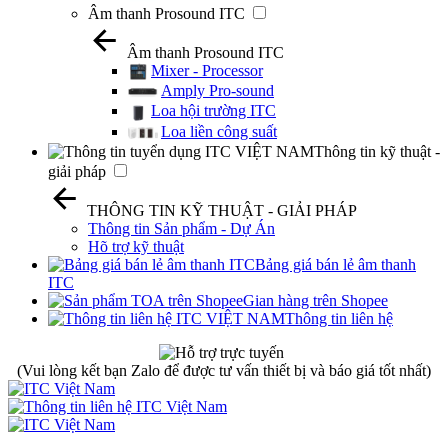
Âm thanh Prosound ITC
Âm thanh Prosound ITC
Mixer - Processor
Amply Pro-sound
Loa hội trường ITC
Loa liền công suất
Thông tin kỹ thuật -
giải pháp
THÔNG TIN KỸ THUẬT - GIẢI PHÁP
Thông tin Sản phẩm - Dự Án
Hõ trợ kỹ thuật
Bảng giá bán lẻ âm thanh
ITC
Gian hàng trên Shopee
Thông tin liên hệ
(Vui lòng kết bạn Zalo để được tư vấn thiết bị và báo giá tốt nhất)