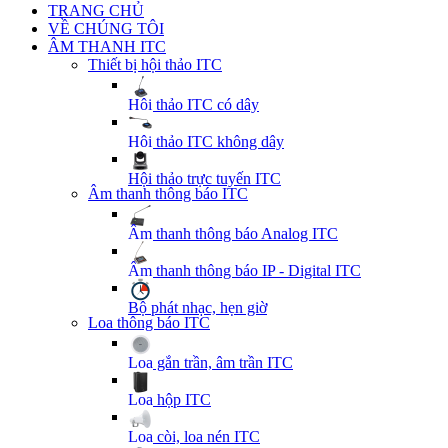
TRANG CHỦ
VỀ CHÚNG TÔI
ÂM THANH ITC
Thiết bị hội thảo ITC
Hội thảo ITC có dây
Hội thảo ITC không dây
Hội thảo trực tuyến ITC
Âm thanh thông báo ITC
Âm thanh thông báo Analog ITC
Âm thanh thông báo IP - Digital ITC
Bộ phát nhạc, hẹn giờ
Loa thông báo ITC
Loa gắn trần, âm trần ITC
Loa hộp ITC
Loa còi, loa nén ITC