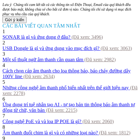
Lưu ý: Chúng tôi cam kết tất cả các thông tin số Điện Thoại, Email của quý khách đều
được bảo mật, không chia sẻ cho bất cứ đơn vị nào. Chúng tôi chỉ sử dụng vì mục đích
phục vụ nhu cầu của quý khách.
CÁC BÀI VIẾT QUAN TÂM NHẤT
1
SONAR là gì và ứng dụng ở đâu?
(Đã xem:
3496
)
2
USB Dongle là gì và ứng dụng vào mục đích gì?
(Đã xem:
3063
)
3
Một số thuật ngữ âm thanh cần quan tâm
(Đã xem:
2982
)
4
Cách chọn cáp âm thanh cho loa thông báo, báo cháy đường dây
100V line
(Đã xem:
2634
)
5
Những công nghệ âm thanh phổ biến nhất trên thế giới hiện nay
(Đã
xem:
2278
)
6
Ứng dụng trí tuệ nhân tạo AI - tự tạo bản tin thông báo âm thanh tự
động từ chữ, văn bản
(Đã xem:
2215
)
7
Công nghệ PoE và và loa IP POE là gì?
(Đã xem:
2060
)
8
Âm thanh đuổi chim là gì và có những loại nào?
(Đã xem:
1812
)
9