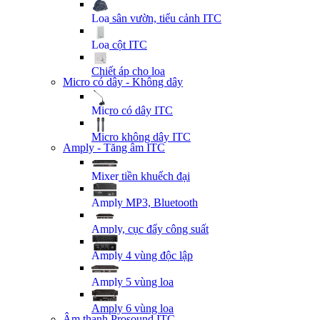
Loa sân vườn, tiểu cảnh ITC
Loa cột ITC
Chiết áp cho loa
Micro có dây - Không dây
Micro có dây ITC
Micro không dây ITC
Amply - Tăng âm ITC
Mixer tiền khuếch đại
Amply MP3, Bluetooth
Amply, cục đẩy công suất
Amply 4 vùng độc lập
Amply 5 vùng loa
Amply 6 vùng loa
Âm thanh Prosound ITC