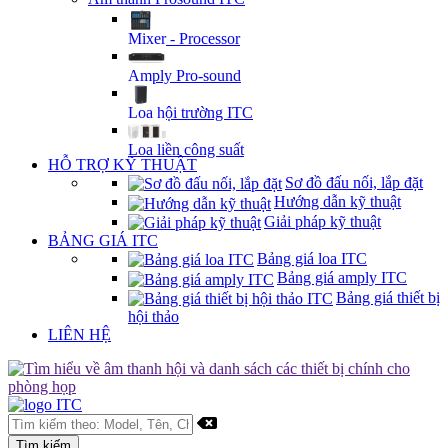
Mixer - Processor
Amply Pro-sound
Loa hội trường ITC
Loa liền công suất
HỖ TRỢ KỸ THUẬT
Sơ đồ đấu nối, lắp đặt
Hướng dẫn kỹ thuật
Giải pháp kỹ thuật
BẢNG GIÁ ITC
Bảng giá loa ITC
Bảng giá amply ITC
Bảng giá thiết bị
hội thảo
LIÊN HỆ