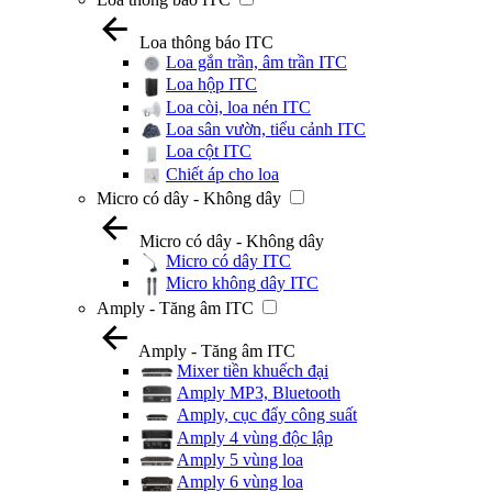
Loa thông báo ITC
Loa gắn trần, âm trần ITC
Loa hộp ITC
Loa còi, loa nén ITC
Loa sân vườn, tiểu cảnh ITC
Loa cột ITC
Chiết áp cho loa
Micro có dây - Không dây
Micro có dây - Không dây
Micro có dây ITC
Micro không dây ITC
Amply - Tăng âm ITC
Amply - Tăng âm ITC
Mixer tiền khuếch đại
Amply MP3, Bluetooth
Amply, cục đẩy công suất
Amply 4 vùng độc lập
Amply 5 vùng loa
Amply 6 vùng loa