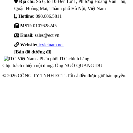
Địa chỉ:
Số 6, lô 10 Đền Lừ 1, Phường Hoàng Văn Thụ,
Quận Hoàng Mai, Thành phố Hà Nội, Việt Nam
Hotline:
090.606.5811
MST:
0107628245
Email:
sales@ect.vn
Website:
itcvietnam.net
[Bản đồ đường đi]
Chịu trách nhiệm nội dung: Ông NGÔ QUANG DU
© 2026 CÔNG TY TNHH ECT .Tất cả đều được giữ bản quyền.