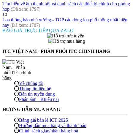
Tìm hiểu về âm thanh hội và danh sách các thiết bị chính cho phòng
họp
(Đã xem:
1797
)
10
Loa thông báo nhà xưởng - TOP các dòng loa phổ thông nhất hiện
nay
(Đã xem:
1787
)
BÁO GIÁ TRỰC TIẾP QUA ZALO
ITC VIỆT NAM - PHÂN PHỐI ITC CHÍNH HÃNG
Về chúng tôi
Thông tin liên hệ
Bản tin tuyển dụng
Phán ánh - Khiếu nại
HƯỚNG DẪN MUA HÀNG
Bảng giá bán lẻ ICT 2025
Hướng dẫn mua hàng và thanh toán
Chính sách giao/nhận hàng hoá