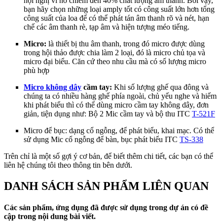
hội nghị vì nó chiếm đến 40% chất lượng âm thanh. Bởi vậy,
bạn hãy chọn những loại amply tốt có công suất lớn hơn tổng
công suất của loa để có thể phát tán âm thanh rõ và nét, hạn
chế các âm thanh rè, tạp âm và hiện tượng méo tiếng.
Micro:
là thiết bị thu âm thanh, trong đó micro được dùng
trong hội thảo được chia làm 2 loại, đó là micro chủ tọa và
micro đại biểu. Căn cứ theo nhu cầu mà có số lượng micro
phù hợp
Micro không dây
cầm tay:
Khi số lượng ghế qua đông và
chúng ta có nhiều hàng ghế phía ngoài, chủ yếu nghe và hiếm
khi phát biểu thì có thể dùng micro cầm tay không dây, đơn
giản, tiện dụng như: Bộ 2 Mic cầm tay và bộ thu ITC
T-521F
Micro để bục: dạng cổ ngỗng, để phát biểu, khai mạc. Có thể
sử dụng Mic cổ ngỗng để bàn, bục phát biểu ITC
TS-338
Trên chỉ là một số gợi ý cơ bản, để biết thêm chi tiết, các bạn có thể
liên hệ chúng tôi theo thông tin bên dưới.
DANH SÁCH SẢN PHẨM LIÊN QUAN
Các sản phẩm, ứng dụng đã được sử dụng trong dự án có đề
cập trong nội dung bài viết.