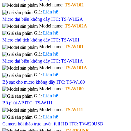
Model name:
TS-W102
Giá:
Liên hệ
Micro đại biểu không dây ITC: TS-W102A
Model name:
TS-W102A
Giá:
Liên hệ
Micro chủ tịch không dây ITC: TS-W101
Model name:
TS-W101
Giá:
Liên hệ
Micro đại biểu không dây ITC: TS-W101A
Model name:
TS-W101A
Giá:
Liên hệ
Bộ sạc cho micro không dây ITC: TS-W180
Model name:
TS-W180
Giá:
Liên hệ
Bộ phát AP ITC: TS-W111
Model name:
TS-W111
Giá:
Liên hệ
Camera hội thảo trực tuyến full HD ITC: TV-620USB
Model name:
TV-620USB