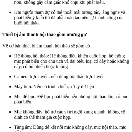
hơn, không gây cảm giác khó chịu khi phát biểu.
Khi người tham dự có thể thoải mái tương tác, lắng nghe và
phát biểu ý kiến thì đã phần nào tạo nên sự thành công của
buổi hội thảo.
Thiết bị âm thanh hội thảo gồm những gì?
Về cơ bản thiết bị âm thanh hội thảo sẽ gồm có
Hệ thống hội thảo: Hệ thống điều khiển cuộc họp, hệ thống
mic phát biểu cho chu tịch và đại biểu loại có dây hoặc không
dây, có bỏ phiếu hoặc không
Camera trực tuyến: nếu dùng hội thảo trực tuyến
Máy tính: Nếu có trình chiếu, xử lý dữ liệu
Mic để bục: Để bục phát biểu nếu phòng hội thảo lớn, có bục
phát biểu.
Mic không dây: hỗ trợ các vị trí ngồi xung quanh, không cố
định có thể tham gia cuộc họp.
Tăng âm: Dùng để kết nối mic không dây, mic hội thảo, mic