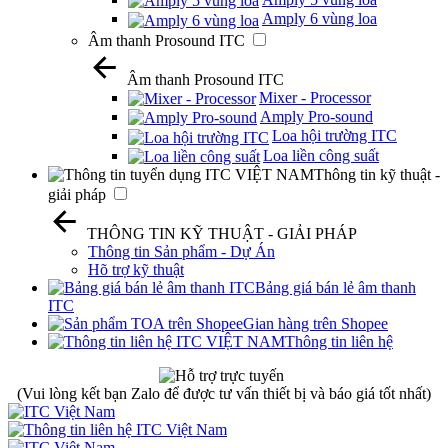
Amply 6 vùng loa
Âm thanh Prosound ITC
Âm thanh Prosound ITC
Mixer - Processor
Amply Pro-sound
Loa hội trường ITC
Loa liền công suất
Thông tin kỹ thuật -
giải pháp
THÔNG TIN KỸ THUẬT - GIẢI PHÁP
Thông tin Sản phẩm - Dự Án
Hõ trợ kỹ thuật
Bảng giá bán lẻ âm thanh
ITC
Gian hàng trên Shopee
Thông tin liên hệ
(Vui lòng kết bạn Zalo để được tư vấn thiết bị và báo giá tốt nhất)