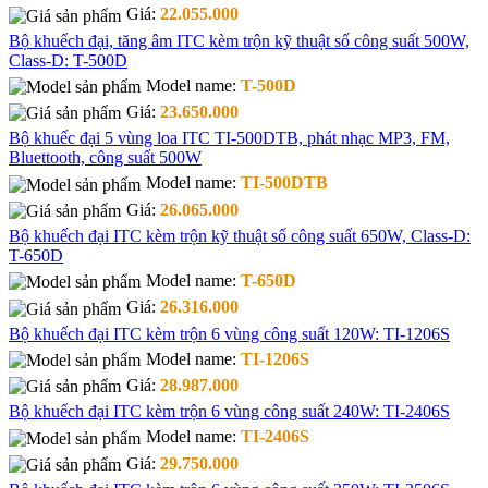
Giá:
22.055.000
Bộ khuếch đại, tăng âm ITC kèm trộn kỹ thuật số công suất 500W,
Class-D: T-500D
Model name:
T-500D
Giá:
23.650.000
Bộ khuếc đại 5 vùng loa ITC TI-500DTB, phát nhạc MP3, FM,
Bluettooth, công suất 500W
Model name:
TI-500DTB
Giá:
26.065.000
Bộ khuếch đại ITC kèm trộn kỹ thuật số công suất 650W, Class-D:
T-650D
Model name:
T-650D
Giá:
26.316.000
Bộ khuếch đại ITC kèm trộn 6 vùng công suất 120W: TI-1206S
Model name:
TI-1206S
Giá:
28.987.000
Bộ khuếch đại ITC kèm trộn 6 vùng công suất 240W: TI-2406S
Model name:
TI-2406S
Giá:
29.750.000