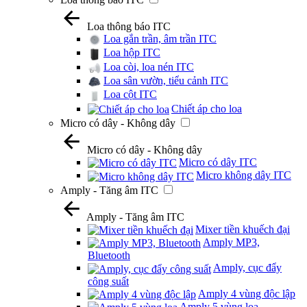
Loa thông báo ITC
Loa gắn trần, âm trần ITC
Loa hộp ITC
Loa còi, loa nén ITC
Loa sân vườn, tiểu cảnh ITC
Loa cột ITC
Chiết áp cho loa
Micro có dây - Không dây
Micro có dây - Không dây
Micro có dây ITC
Micro không dây ITC
Amply - Tăng âm ITC
Amply - Tăng âm ITC
Mixer tiền khuếch đại
Amply MP3,
Bluetooth
Amply, cục đẩy
công suất
Amply 4 vùng độc lập
Amply 5 vùng loa