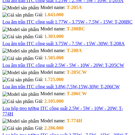
Loa âm trần ITC công suất 1.25W - 2.5W - 5W - 10W: T-205A
Model name:
T-205A
Giá:
1.043.000
Loa âm trần ITC công suất 1.77W - 3.75W - 7.5W - 15W: T-208BC
Model name:
T-208BC
Giá:
1.303.000
Loa âm trần ITC công suất 3.75W - 7.5W - 15W -30W: T-208A
Model name:
T-208A
Giá:
1.505.000
Loa âm trần ITC công suất 2.5W - 5W - 10W - 20W: T-205CW
Model name:
T-205CW
Giá:
1.725.000
Loa âm trần ITC công suất 3.8W-7.5W-15W-30W: T-206CW
Model name:
T-206CW
Giá:
2.105.000
Loa hộp treo tường ITC công suất 2.5W - 5W - 10W - 20W: T-
774H
Model name:
T-774H
Giá:
2.286.000