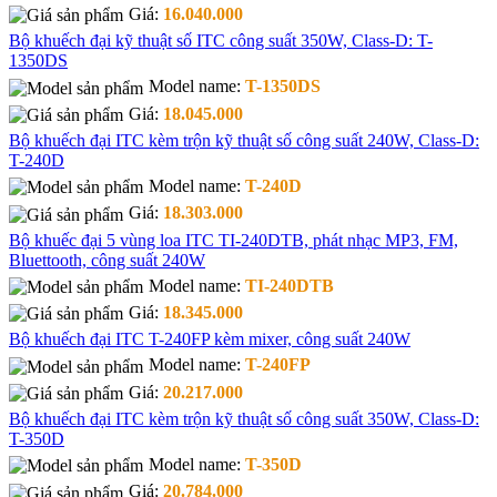
Giá:
16.040.000
Bộ khuếch đại kỹ thuật số ITC công suất 350W, Class-D: T-
1350DS
Model name:
T-1350DS
Giá:
18.045.000
Bộ khuếch đại ITC kèm trộn kỹ thuật số công suất 240W, Class-D:
T-240D
Model name:
T-240D
Giá:
18.303.000
Bộ khuếc đại 5 vùng loa ITC TI-240DTB, phát nhạc MP3, FM,
Bluettooth, công suất 240W
Model name:
TI-240DTB
Giá:
18.345.000
Bộ khuếch đại ITC T-240FP kèm mixer, công suất 240W
Model name:
T-240FP
Giá:
20.217.000
Bộ khuếch đại ITC kèm trộn kỹ thuật số công suất 350W, Class-D:
T-350D
Model name:
T-350D
Giá:
20.784.000