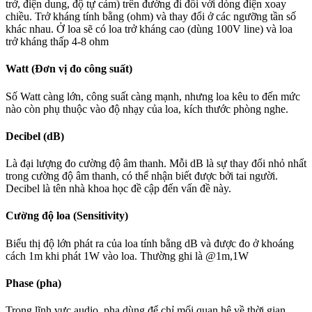
trở, điện dung, độ tự cảm) trên đường đi đối với dòng điện xoay
chiều. Trở kháng tính bằng (ohm) và thay đổi ở các ngưỡng tần số
khác nhau. Ở loa sẽ có loa trở kháng cao (dùng 100V line) và loa
trở kháng thấp 4-8 ohm
Watt (Đơn vị đo công suất)
Số Watt càng lớn, công suất càng mạnh, nhưng loa kêu to đến mức
nào còn phụ thuộc vào độ nhạy của loa, kích thước phòng nghe.
Decibel (dB)
Là đại lượng đo cường độ âm thanh. Mỗi dB là sự thay đổi nhỏ nhất
trong cường độ âm thanh, có thể nhận biết được bởi tai người.
Decibel là tên nhà khoa học đề cập đến vấn đề này.
Cường độ loa (Sensitivity)
Biểu thị độ lớn phát ra của loa tính bằng dB và được đo ở khoáng
cách 1m khi phát 1W vào loa. Thường ghi là @1m,1W
Phase (pha)
Trong lĩnh vực audio, pha dùng để chỉ mối quan hệ về thời gian