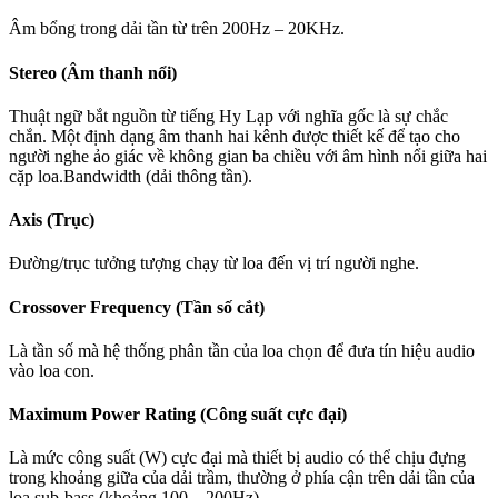
Âm bổng trong dải tần từ trên 200Hz – 20KHz.
Stereo (Âm thanh nổi)
Thuật ngữ bắt nguồn từ tiếng Hy Lạp với nghĩa gốc là sự chắc
chắn. Một định dạng âm thanh hai kênh được thiết kế để tạo cho
người nghe ảo giác về không gian ba chiều với âm hình nổi giữa hai
cặp loa.Bandwidth (dải thông tần).
Axis (Trục)
Đường/trục tưởng tượng chạy từ loa đến vị trí người nghe.
Crossover Frequency (Tần số cắt)
Là tần số mà hệ thống phân tần của loa chọn để đưa tín hiệu audio
vào loa con.
Maximum Power Rating (Công suất cực đại)
Là mức công suất (W) cực đại mà thiết bị audio có thể chịu đựng
trong khoảng giữa của dải trầm, thường ở phía cận trên dải tần của
loa sub-bass (khoảng 100 – 200Hz)