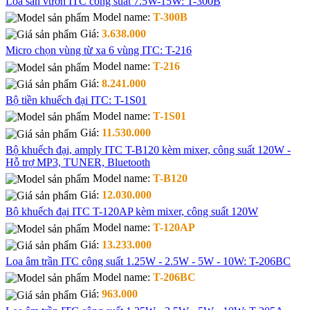
Loa sân vườn ITC công suất 7.5W-15W: T-300B
Model name:
T-300B
Giá:
3.638.000
Micro chọn vùng từ xa 6 vùng ITC: T-216
Model name:
T-216
Giá:
8.241.000
Bộ tiền khuếch đại ITC: T-1S01
Model name:
T-1S01
Giá:
11.530.000
Bộ khuếch đại, amply ITC T-B120 kèm mixer, công suất 120W -
Hỗ trợ MP3, TUNER, Bluetooth
Model name:
T-B120
Giá:
12.030.000
Bộ khuếch đại ITC T-120AP kèm mixer, công suất 120W
Model name:
T-120AP
Giá:
13.233.000
Loa âm trần ITC công suất 1.25W - 2.5W - 5W - 10W: T-206BC
Model name:
T-206BC
Giá:
963.000