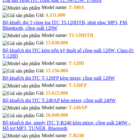
Loa sân vườn ITC công suất 12.5W-25W: T-300A
Model name:
T-300A
Giá:
4.331.000
Bộ khuếc đại 5 vùng loa ITC TI-120DTB, phát nhạc MP3, FM,
Bluettooth, công suất 120W
Model name:
TI-120DTB
Giá:
15.038.000
Bộ khuếch đại ITC kèm trộn kỹ thuật số công suất 120W, Class-D:
T-120D
Model name:
T-120D
Giá:
15.156.000
Bộ khuếch đại ITC T-120FP kèm mixer, công suất 120W
Model name:
T-120FP
Giá:
15.622.000
Bộ khuếch đại ITC T-240AP kèm mixer, công suất 240W
Model name:
T-240AP
Giá:
16.040.000
Bộ khuếch đại, amply ITC T-B240 kèm mixer, công suất 240W -
Hỗ trợ MP3, TUNER, Bluetooth
Model name:
T-B240