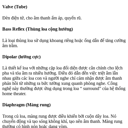
Valve (Tube)
Đèn điện tử, cho âm thanh ấm áp, quyến rũ.
Bass Reflex (Thùng loa cộng hưởng)
Là loại thùng loa sử dụng khoang riêng hoặc ống dẫn để tăng cường
âm trầm.
Dipolar (lưỡng cực)
Là thiết kế loa với những cặp loa đối diện được cân chỉnh cho lệch
pha và tỏa âm ra nhiều hướng. Điều đó dẫn đến việc triệt âm lẫn
nhau giữa các loa con và người nghe chỉ cảm nhận được âm thanh
phản hồi từ những ra bức tường xung quanh phòng nghe. Công
nghệ này thường được ứng dụng trong loa “ surround” của hệ thống
home theater.
Diaphragm (Màng rung)
Trong củ loa, màng rung được điều khiển bởi cuộn dây loa. Nó
chuyển động và tạo sóng không khí, tạo nên âm thanh. Màng rung
thường có hình nón hoặc dạng vòm.