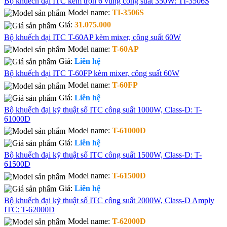
Bộ khuếch đại ITC kèm trộn 6 vùng công suất 350W: TI-3506S
Model name:
TI-3506S
Giá:
31.075.000
Bộ khuếch đại ITC T-60AP kèm mixer, công suất 60W
Model name:
T-60AP
Giá:
Liên hệ
Bộ khuếch đại ITC T-60FP kèm mixer, công suất 60W
Model name:
T-60FP
Giá:
Liên hệ
Bộ khuếch đại kỹ thuật số ITC công suất 1000W, Class-D: T-
61000D
Model name:
T-61000D
Giá:
Liên hệ
Bộ khuếch đại kỹ thuật số ITC công suất 1500W, Class-D: T-
61500D
Model name:
T-61500D
Giá:
Liên hệ
Bộ khuếch đại kỹ thuật số ITC công suất 2000W, Class-D Amply
ITC: T-62000D
Model name:
T-62000D