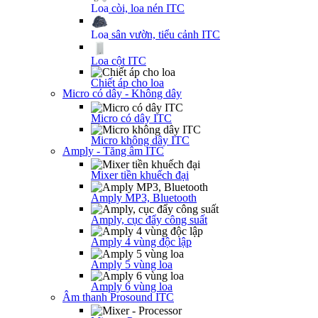
Loa còi, loa nén ITC
Loa sân vườn, tiểu cảnh ITC
Loa cột ITC
Chiết áp cho loa
Micro có dây - Không dây
Micro có dây ITC
Micro không dây ITC
Amply - Tăng âm ITC
Mixer tiền khuếch đại
Amply MP3, Bluetooth
Amply, cục đẩy công suất
Amply 4 vùng độc lập
Amply 5 vùng loa
Amply 6 vùng loa
Âm thanh Prosound ITC