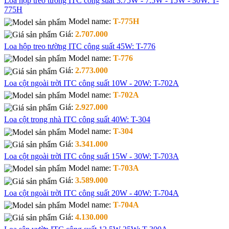
Loa hộp treo tường ITC công suất 3.75W - 7.5W - 15W - 30W: T-
775H
Model name:
T-775H
Giá:
2.707.000
Loa hộp treo tường ITC công suất 45W: T-776
Model name:
T-776
Giá:
2.773.000
Loa cột ngoài trời ITC công suất 10W - 20W: T-702A
Model name:
T-702A
Giá:
2.927.000
Loa cột trong nhà ITC công suất 40W: T-304
Model name:
T-304
Giá:
3.341.000
Loa cột ngoài trời ITC công suất 15W - 30W: T-703A
Model name:
T-703A
Giá:
3.589.000
Loa cột ngoài trời ITC công suất 20W - 40W: T-704A
Model name:
T-704A
Giá:
4.130.000