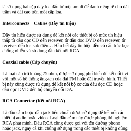
là sử dụng hai cặp dây loa đấu từ một ampli để đánh riêng rẽ cho dải
trầm và dải cao trên một cặp loa.
Interconnects – Cables (Dây tín hiệu)
Dây tín hiệu được sử dụng để kết nối các thiết bị có mức tín hiệu
thấp từ đầu đọc CD đến receiver, từ đầu đọc DVD đến receiver, từ
receiver đến loa sub điện… Hầu hết dây tín hiệu đều có cấu trúc bọc
chống nhiễu và sử dụng đầu kết nối RCA.
Coaxial cable (Cáp chuyển)
Là loại cáp trở kháng 75 ohm, được sử dụng phổ biến để kết nối tivi
với một số hệ thống ăng-ten của đài FM hoặc đài truyền hình. Thiết
bị này cũng được sử dụng để kết nối bộ cơ của đầu đọc CD hoặc
đầu đọc DVD đến bộ chuyển đổi DA.
RCA Connector (Kết nối RCA)
Là đầu cắm hoặc đầu jack tiêu chuẩn được sử dụng để kết nối các
thiết bị audio hoặc video. Loại đầu cắm này được phòng thí nghiệm
RCA phát minh. Đầu RCA cũng được gọi với tên đường phono
hoặc jack, ngay cả khi chúng sử dụng trong các thiết bị không dùng