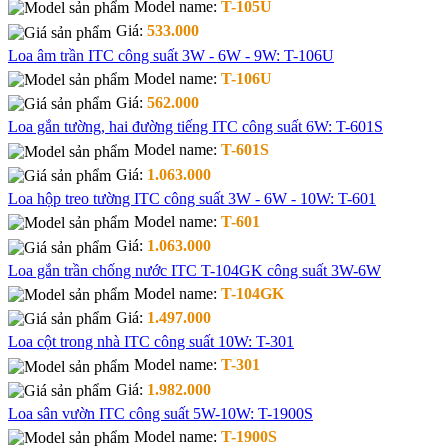
Model name:
T-105U
Giá:
533.000
Loa âm trần ITC công suất 3W - 6W - 9W: T-106U
Model name:
T-106U
Giá:
562.000
Loa gắn tường, hai đường tiếng ITC công suất 6W: T-601S
Model name:
T-601S
Giá:
1.063.000
Loa hộp treo tường ITC công suất 3W - 6W - 10W: T-601
Model name:
T-601
Giá:
1.063.000
Loa gắn trần chống nước ITC T-104GK công suất 3W-6W
Model name:
T-104GK
Giá:
1.497.000
Loa cột trong nhà ITC công suất 10W: T-301
Model name:
T-301
Giá:
1.982.000
Loa sân vườn ITC công suất 5W-10W: T-1900S
Model name:
T-1900S