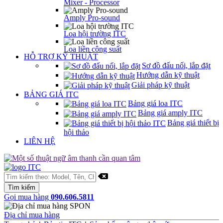
Mixer - Processor
Amply Pro-sound
Loa hội trường ITC
Loa liền công suất
HỖ TRỢ KỸ THUẬT
Sơ đồ đấu nối, lắp đặt
Hướng dẫn kỹ thuật
Giải pháp kỹ thuật
BẢNG GIÁ ITC
Bảng giá loa ITC
Bảng giá amply ITC
Bảng giá thiết bị
hội thảo
LIÊN HỆ
Gọi mua hàng
090.606.5811
Địa chỉ mua hàng