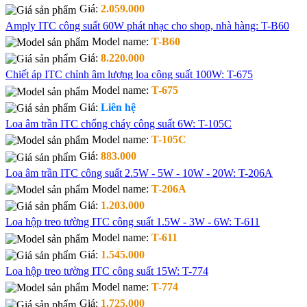
Giá:
2.059.000
Amply ITC công suất 60W phát nhạc cho shop, nhà hàng: T-B60
Model name:
T-B60
Giá:
8.220.000
Chiết áp ITC chỉnh âm lượng loa công suất 100W: T-675
Model name:
T-675
Giá:
Liên hệ
Loa âm trần ITC chống cháy công suất 6W: T-105C
Model name:
T-105C
Giá:
883.000
Loa âm trần ITC công suất 2.5W - 5W - 10W - 20W: T-206A
Model name:
T-206A
Giá:
1.203.000
Loa hộp treo tường ITC công suất 1.5W - 3W - 6W: T-611
Model name:
T-611
Giá:
1.545.000
Loa hộp treo tường ITC công suất 15W: T-774
Model name:
T-774
Giá:
1.725.000