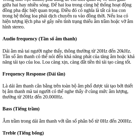
giữa hai hay nhiều sóng. Để hai loa trong cùng hệ thống hoạt động
đồng pha đặc biệt quan trọng. Điều đó có nghĩa là tất cả loa con
trong hệ thống loa phải dịch chuyển ra vào đồng thời. Nếu loa có
hiện tượng lệch pha sẽ gây nên tình trạng thiếu âm trầm hoặc vỡ âm
hình stereo.
Audio frequency (Tần số âm thanh)
Dải âm mà tai người nghe thấy, thông thường từ 20Hz đến 20kHz.
Tần số âm thanh có thể nói đến khả năng phát của tăng âm hoặc khả
năng tái tạo của loa. Loa càng xịn, càng đắt tiền thì tái tạo càng tốt.
Frequency Response (Dải tần)
Là dải âm thanh cân bằng trên toàn bộ âm phổ được tái tạo bởi thiết
bị âm thanh mà tai người có thể nghe thấy ở cùng mức âm lượng,
thường từ 20Hz đến 20.000Hz.
Bass (Tiếng trầm)
Âm trầm trong dải âm thanh với tần số phân bổ từ 0Hz đến 200Hz.
Treble (Tiếng bổng)