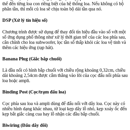
thể đến từng loa con riêng biệt của hệ thống loa. Nếu không có bộ
phân tần, thì mỗi củ loa sẽ chịu toàn bộ dải tần qua nó.
DSP (Xử lý tín hiệu số)
Chương trình được sử dụng để thay đổi tín hiệu đầu vào số với một
số ứng dụng phổ thông như xử lý thời gian trễ của các loa phía sau,
cân chỉnh cho loa subwoofer, lọc tần số thấp khỏi các loa vệ tinh và
thêm các hiệu ứng (rạp hát).
Banana Plug (Giắc bắp chuối)
Là đầu nối có hình bắp chuối với chiều rộng khoảng 0,32cm, chiều
dài khoảng 2,54cm được cắm thẳng vào lõi của cọc đấu nối phía sau
loa hoặc ampli.
Binding Post (Cọc/trạm đấu loa)
Cọc phía sau loa và ampli dùng để đấu nối với dây loa. Cọc này có
nhiều hình dạng khác nhau, từ loại kẹp dây lỗ nhỏ, kẹp xoáy ốc đến
kẹp bắt giắc càng cua hay lỗ nhận các đầu bắp chuối.
Biwiring (Đấu dây đôi)