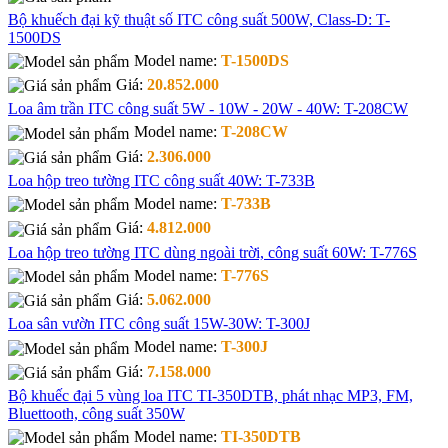
Bộ khuếch đại kỹ thuật số ITC công suất 500W, Class-D: T-
1500DS
Model name:
T-1500DS
Giá:
20.852.000
Loa âm trần ITC công suất 5W - 10W - 20W - 40W: T-208CW
Model name:
T-208CW
Giá:
2.306.000
Loa hộp treo tường ITC công suất 40W: T-733B
Model name:
T-733B
Giá:
4.812.000
Loa hộp treo tường ITC dùng ngoài trời, công suất 60W: T-776S
Model name:
T-776S
Giá:
5.062.000
Loa sân vườn ITC công suất 15W-30W: T-300J
Model name:
T-300J
Giá:
7.158.000
Bộ khuếc đại 5 vùng loa ITC TI-350DTB, phát nhạc MP3, FM,
Bluettooth, công suất 350W
Model name:
TI-350DTB